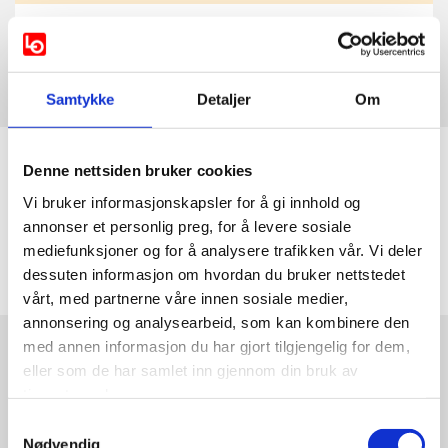
Tariffavtalene sentrale i den
norske modellen
DEN NORSKE MODELLEN
Samtykke
Detaljer
Om
Denne nettsiden bruker cookies
LOs handlingsprogram, uttalelser og
vedtekter 2025
Vi bruker informasjonskapsler for å gi innhold og
annonser et personlig preg, for å levere sosiale
LOs handlingsprogram 2025-2029 LOs uttalelser
mediefunksjoner og for å analysere trafikken vår. Vi deler
2025 LOs vedtekter 2025
dessuten informasjon om hvordan du bruker nettstedet
vårt, med partnerne våre innen sosiale medier,
annonsering og analysearbeid, som kan kombinere den
med annen informasjon du har gjort tilgjengelig for dem,
eller som de har samlet inn gjennom din bruk av
Hovedavtalen LO-NHO 2025
tjenestene deres.
NYHETER
Samtykkevalg
Nødvendig