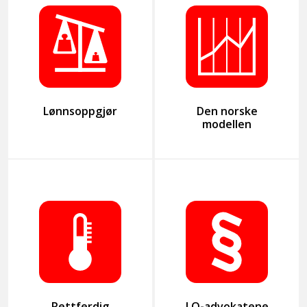
Lønnsoppgjør
Den norske
modellen
Rettferdig
LO-advokatene