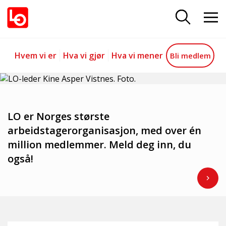
lo.no
Gå til hovedinnhold
Gå til navigasjon
Hvem vi er
Hva vi gjør
Hva vi mener
Bli medlem
LO er Norges største
arbeidstagerorganisasjon, med over én
million medlemmer. Meld deg inn, du
også!