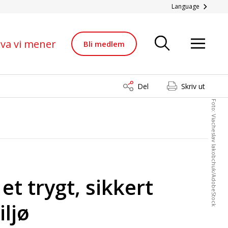
Language
va vi mener
Bli medlem
Del
Skriv ut
Foto: Viacheslav Iakobchuk/AdobeStock
et trygt, sikkert
ljø