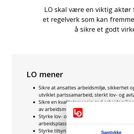
LO skal være en viktig aktør
et regelverk som kan fremme et
å sikre et godt vi
LO mener
Sikre at ansattes arbeidsmiljø, sikkerhet 
utviklet partssamarbeid, sterkt lov- og av
Sikre en kvalitetsmessig god arbeidsmil
av arbeidsmiljøutvalg
Styrke lov- og avtaleverk for å sikre den e
arbeidsplassen, blant annet med hensyn ti
Styrke tilsynsmyndighetenes ressurser og
Samtykke