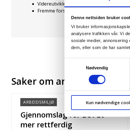
Videreutvikle IA-avtalen i samarbeid med 
Fremme forskning på områder der det er b
Denne nettsiden bruker coo
Vi bruker informasjonskapsler
analysere trafikken vår. Vi 
sosiale medier, annonsering 
dem, eller som de har samlet
Samtykkevalg
Nødvendig
Saker om arbeidsmiljø
ARBEIDSMILJØ
Kun nødvendige coo
Gjennomslag for LO: Et
mer rettferdig