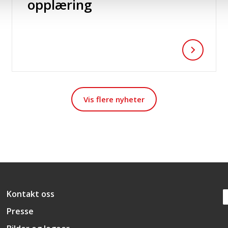
opplæring
Vis flere nyheter
Snarveier
Kontakt oss
Presse