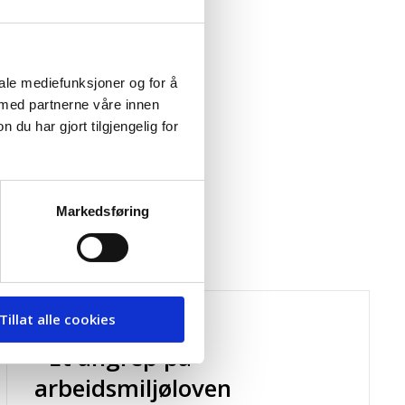
iale mediefunksjoner og for å
 med partnerne våre innen
u har gjort tilgjengelig for
Markedsføring
ARBEIDSMILJØ
Tillat alle cookies
- Et angrep på
arbeidsmiljøloven