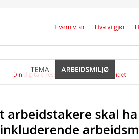
Hvem vi er
Hva vi gjør
H
TEMA
ARBEIDSMILJØ
Din digitale ressurs i arbeidsmiljøarbeidet
 at arbeidstakere skal ha 
 inkluderende arbeidsmi