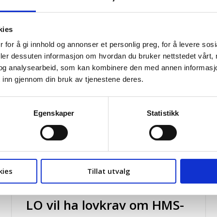
myndighetene og arbeidslivets øvrige parter
ehov for mer kunnskap og tiltak
kies
 for å gi innhold og annonser et personlig preg, for å levere sos
deler dessuten informasjon om hvordan du bruker nettstedet vårt,
og analysearbeid, som kan kombinere den med annen informasjon d
 inn gjennom din bruk av tjenestene deres.
Egenskaper
Statistikk
kies
Tillat utvalg
ARBEIDSMILJØ
LO vil ha lovkrav om HMS-