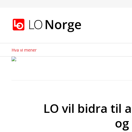
Arbeidsmiljø
Gå til hovedinnhold
Gå til navigasjon
Hva vi mener
Undermeny
LO vil bidra til
og