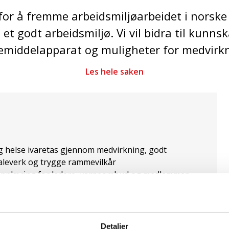
 for å fremme arbeidsmiljøarbeidet i norske 
 godt arbeidsmiljø. Vi vil bidra til kunnsk
rkemiddelapparat og muligheter for medvirkn
Les hele saken
og helse ivaretas gjennom medvirkning, godt
taleverk og trygge rammevilkår
jøopplæring for ledere, verneombud og medlemmer
nkelte arbeidstakers personlige integritet på
l kontroll og overvåking
 sanksjonsmuligheter og avtaleverk
Detaljer