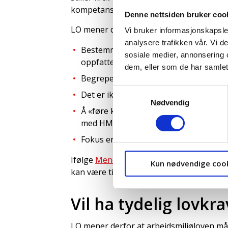
kompetanse» til å sikre at arbeidet utfør
Denne nettsiden bruker coo
LO mener dette er problematisk av flere 
Vi bruker informasjonskapsler
analysere trafikken vår. Vi 
Bestemmelsen handler primært om sikk
sosiale medier, annonsering 
oppfatte den som relevant for bredt a
dem, eller som de har samlet
Begrepet «nødvendig kompetanse» er sv
Samtykkevalg
Det er ikke regulert hvordan denne ko
Nødvendig
Å «føre kontroll med» arbeid er ikke
med HMS.
Fokus er på at arbeidet utføres forsvar
Ifølge
Menon Economics’ kartlegging av
Kun nødvendige coo
kan være tilstrekkelig opplæring.
Vil ha tydelig lovkra
LO mener derfor at arbeidsmiljøloven må