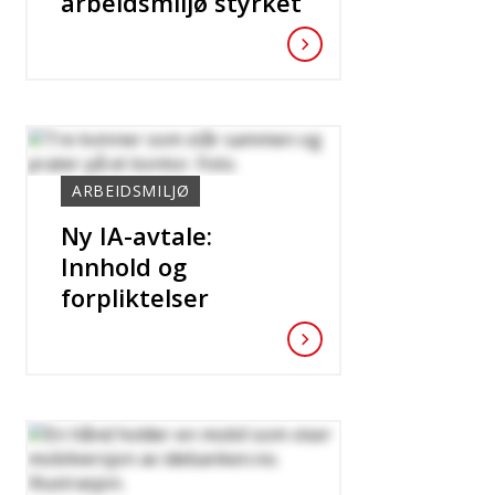
arbeidsmiljø styrket
ARBEIDSMILJØ
Ny IA-avtale:
Innhold og
forpliktelser