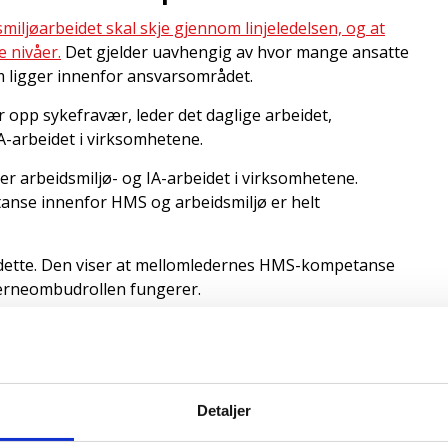
miljøarbeidet skal skje gjennom linjeledelsen, og at
e nivåer.
Det gjelder uavhengig av hvor mange ansatte
om ligger innenfor ansvarsområdet.
r opp sykefravær, leder det daglige arbeidet,
A-arbeidet i virksomhetene.
er arbeidsmiljø- og IA-arbeidet i virksomhetene.
tanse innenfor HMS og arbeidsmiljø er helt
dette. Den viser at mellomledernes HMS-kompetanse
 verneombudrollen fungerer.
egulert krav
rbeidsmiljøloven som indirekte berører mellomlederes
Detaljer
kilte forholdsregler for å ivareta sikkerheten, og
r eller kontrollerer andre, skal ha «nødvendig