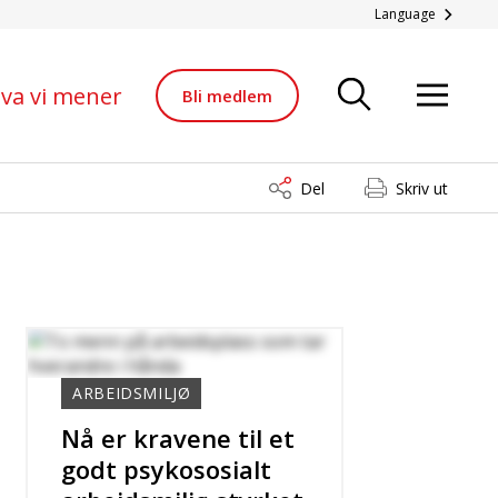
Language
va vi mener
Bli medlem
Del
Skriv ut
ARBEIDSMILJØ
Nå er kravene til et
godt psykososialt