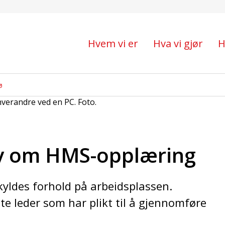
HMS-opplæring
Hvem vi er
Hva vi gjør
H
ø
av om HMS-opplæring
kyldes forhold på arbeidsplassen.
ste leder som har plikt til å gjennomføre