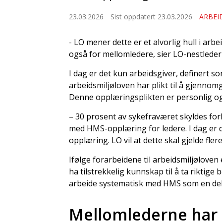
23.03.2026
Sist oppdatert 23.03.2026
ARBEI
- LO mener dette er et alvorlig hull i arb
også for mellomledere, sier LO-nestleder
I dag er det kun arbeidsgiver, definert 
arbeidsmiljøloven har plikt til å gjennom
Denne opplæringsplikten er personlig og
– 30 prosent av sykefraværet skyldes forh
med HMS-opplæring for ledere. I dag er d
opplæring. LO vil at dette skal gjelde fler
Ifølge forarbeidene til arbeidsmiljøloven
ha tilstrekkelig kunnskap til å ta riktig
arbeide systematisk med HMS som en del
Mellomlederne har a