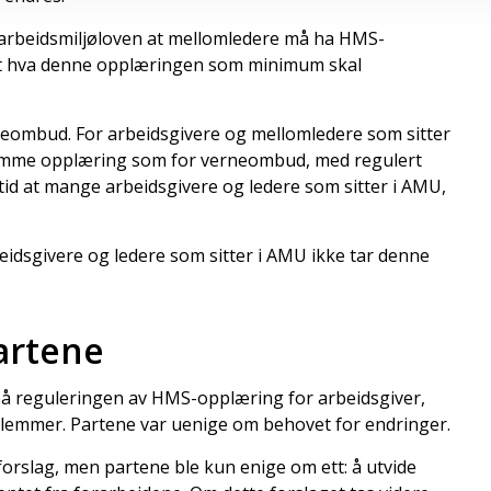
i arbeidsmiljøloven at mellomledere må ha HMS-
rt hva denne opplæringen som minimum skal
rneombud. For arbeidsgivere og mellomledere som sitter
 samme opplæring som for verneombud, med regulert
tid at mange arbeidsgivere og ledere som sitter i AMU,
eidsgivere og ledere som sitter i AMU ikke tar denne
artene
 på reguleringen av HMS-opplæring for arbeidsgiver,
mmer. Partene var uenige om behovet for endringer.
forslag, men partene ble kun enige om ett: å utvide