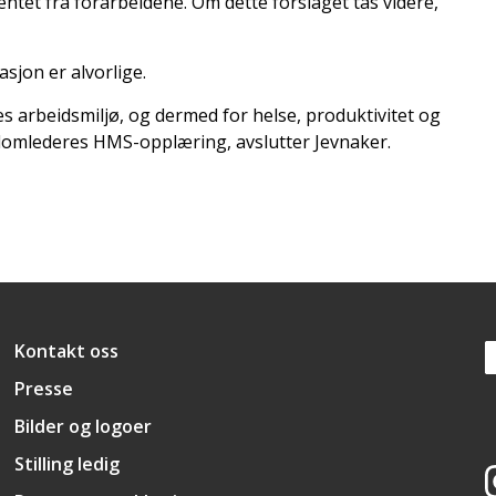
tet fra forarbeidene. Om dette forslaget tas videre,
jon er alvorlige.
s arbeidsmiljø, og dermed for helse, produktivitet og
mellomlederes HMS-opplæring, avslutter Jevnaker.
Snarveier
Kontakt oss
Presse
Bilder og logoer
Stilling ledig