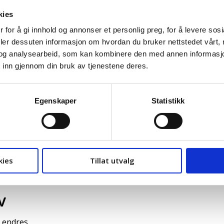
es på en helse- og sikkerhetsmessig forsvarlig måte.
kies
grunner:
 for å gi innhold og annonser et personlig preg, for å levere sos
deler dessuten informasjon om hvordan du bruker nettstedet vårt,
erhet, og mange virksomheter vil derfor ikke
og analysearbeid, som kan kombinere den med annen informasjon d
rbeidsmiljøarbeid.
 inn gjennom din bruk av tjenestene deres.
ært vidt og tolkes ulikt.
mpetansen skal tilegnes.
Egenskaper
Statistikk
 det samme som å jobbe forebyggende og systematisk
lig – ikke at arbeidsmiljøet som helhet er forsvarlig.
 HMS-opplæring
mener enkelte at dialog med andre
kies
Tillat utvalg
v
 endres.