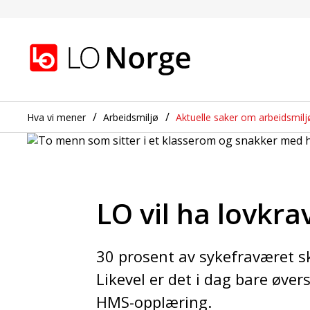
LO vil ha lovkrav om 
Gå til hovedinnhold
Gå til navigasjon
Hva vi mener
Arbeidsmiljø
Aktuelle saker om arbeidsmilj
LO vil ha lovkr
30 prosent av sykefraværet s
Likevel er det i dag bare øver
HMS-opplæring.