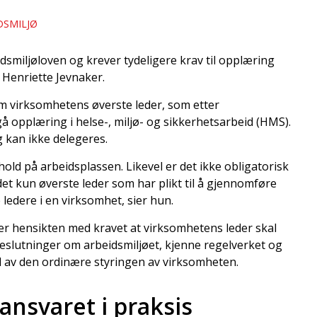
DSMILJØ
eidsmiljøloven og krever tydeligere krav til opplæring
 Henriette Jevnaker.
som virksomhetens øverste leder, som etter
gå opplæring i helse-, miljø- og sikkerhetsarbeid (HMS).
 kan ikke delegeres.
old på arbeidsplassen. Likevel er det ikke obligatorisk
et kun øverste leder som har plikt til å gjennomføre
e ledere i en virksomhet, sier hun.
 er hensikten med kravet at virksomhetens leder skal
e beslutninger om arbeidsmiljøet, kjenne regelverket og
 av den ordinære styringen av virksomheten.
nsvaret i praksis