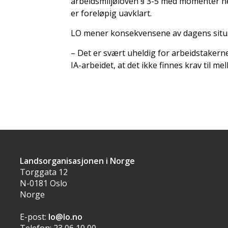
arbeidsmiljøloven § 3-5 med momenter hen
er foreløpig uavklart.
LO mener konsekvensene av dagens situas
– Det er svært uheldig for arbeidstakerne
IA-arbeidet, at det ikke finnes krav til 
Landsorganisasjonen i Norge
Torggata 12
N-0181 Oslo
Norge
E-post:
lo@lo.no