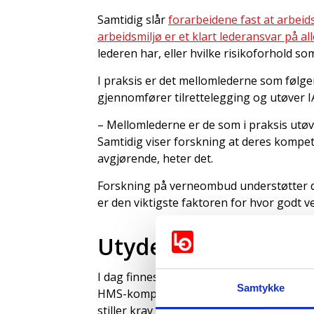
Samtidig slår
forarbeidene fast at arbeids
arbeidsmiljø er et klart lederansvar på all
lederen har, eller hvilke risikoforhold s
I praksis er det mellomlederne som følge
gjennomfører tilrettelegging og utøver I
– Mellomlederne er de som i praksis utøv
Samtidig viser forskning at deres kompe
avgjørende, heter det.
Forskning på verneombud understøtter 
er den viktigste faktoren for hvor godt
Utydelig og svakt r
I dag finnes det kun én bestemmelse i a
Samtykke
HMS-kompetanse. Den gjelder såkalte særs
stiller krav om at arbeidstakere som lede