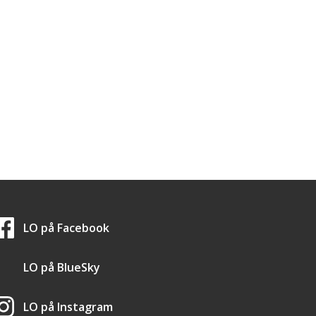
LO i sosiale medier
LO på
Facebook
LO på
BlueSky
LO på
Instagram