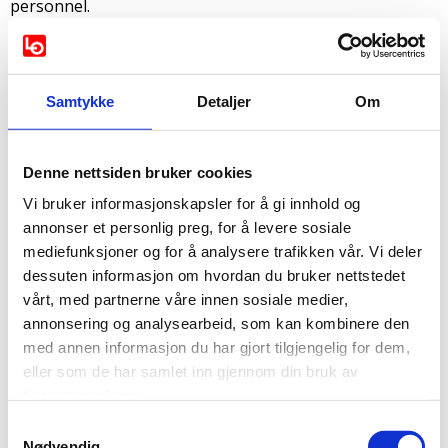
personnel.
CHÔMAGE TECHNIQUE
Si l’entreprise n’a pas suffisamment de travail, elle peut
mettre ses
Samtykke
Detaljer
Om
employés en chômage technique. Une mise en chômage
technique doit être
notifiée avec un préavis de 14 jours avant la date
Denne nettsiden bruker cookies
d’application. L’employeur
Vi bruker informasjonskapsler for å gi innhold og
est tenu de verser votre salaire pendant la période de
annonser et personlig preg, for å levere sosiale
préavis, que vous soyez
mediefunksjoner og for å analysere trafikken vår. Vi deler
en activité durant cette période ou non. Des travailleurs
dessuten informasjon om hvordan du bruker nettstedet
au chômage
vårt, med partnerne våre innen sosiale medier,
technique qui sont licenciés par la suite, ont droit au
annonsering og analysearbeid, som kan kombinere den
salaire durant la
med annen informasjon du har gjort tilgjengelig for dem,
période de préavis de licenciement.
eller som de har samlet inn gjennom din bruk av
CHÔMAGE
tjenestene deres.
Samtykkevalg
Si vous êtes au chômage,vous avez le droit à une
Nødvendig