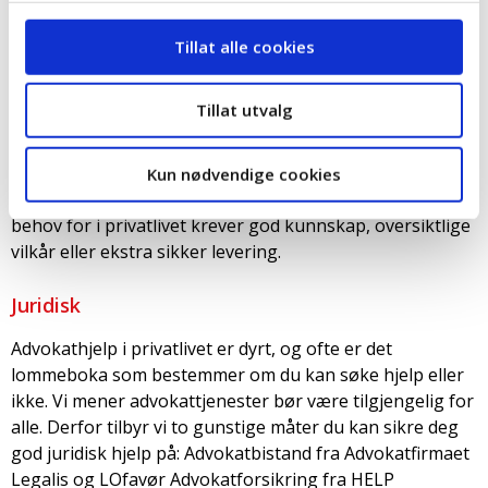
medlemmer har vi kraften til å forhandle frem gunstige
Tillat alle cookies
og trygge avtaler for deg i privatlivet.
Hus og hjem
Tillat utvalg
Vi har forhandlet frem gode medlemsfordeler innen salg
av bolig, boliglån, forsikring, strøm og mye mer. Dette
Kun nødvendige cookies
har vi gjort nettopp fordi noen av tjenestene vi har
behov for i privatlivet krever god kunnskap, oversiktlige
vilkår eller ekstra sikker levering.
Juridisk
Advokathjelp i privatlivet er dyrt, og ofte er det
lommeboka som bestemmer om du kan søke hjelp eller
ikke. Vi mener advokattjenester bør være tilgjengelig for
alle. Derfor tilbyr vi to gunstige måter du kan sikre deg
god juridisk hjelp på: Advokatbistand fra Advokatfirmaet
Legalis og LOfavør Advokatforsikring fra HELP