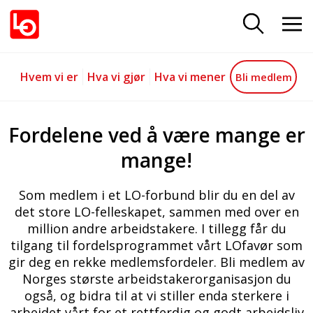
Bli medlem
Gå til hovedinnhold
Gå til navigasjon
Hvem vi er
Hva vi gjør
Hva vi mener
Bli medlem
Fordelene ved å være mange er
mange!
Som medlem i et LO-forbund blir du en del av
det store LO-felleskapet, sammen med over en
million andre arbeidstakere. I tillegg får du
tilgang til fordelsprogrammet vårt LOfavør som
gir deg en rekke medlemsfordeler. Bli medlem av
Norges største arbeidstakerorganisasjon du
også, og bidra til at vi stiller enda sterkere i
arbeidet vårt for et rettferdig og godt arbeidsliv