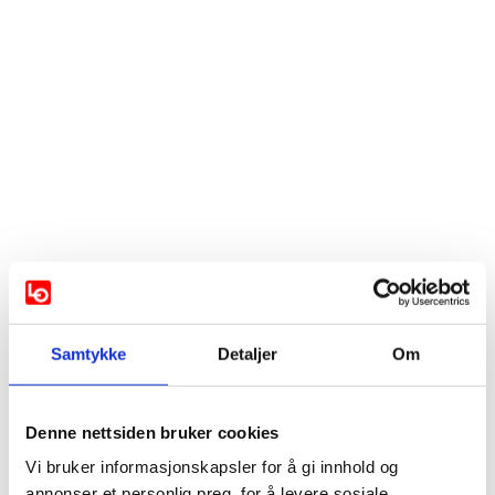
LOfavør – fordelsprogrammet for
medlemmer av et LO-forbund
Samtykke
Detaljer
Om
Forsikringer
Denne nettsiden bruker cookies
Vi bruker informasjonskapsler for å gi innhold og
LOfavør Innboforsikring er Norges beste og følger
annonser et personlig preg, for å levere sosiale