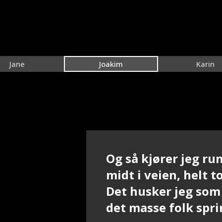
Jane
Joakim
Karin
Og så kjører jeg run
midt i veien, helt 
Det husker jeg som
det masse folk spri