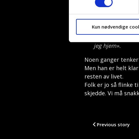
forsto akkurat det, 
Det sto en bil ut
Kun nødvendige coo
den i gang. Jeg b
og rope at alle 
jeg hjem».
Noen ganger tenker J
Men han er helt klar
resten av livet.
Folk er jo så flinke
skjedde. Vi må snakk
Previous story