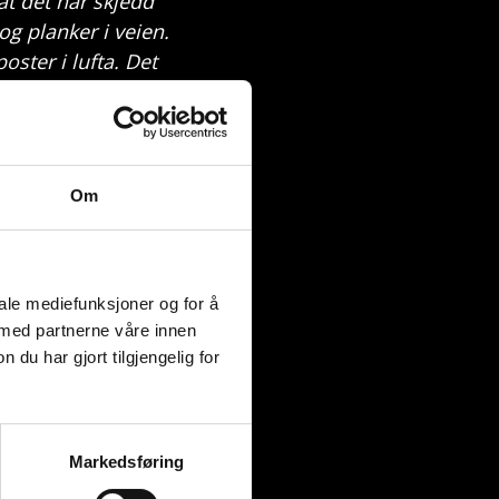
at det har skjedd
og planker i veien.
oster i lufta. Det
stille.
ig rart. Jeg
Om
zza til dette.
roper om hjelp
 bakken, som
iale mediefunksjoner og for å
 med partnerne våre innen
u har gjort tilgjengelig for
 død person før.
 er i gang. Litt
Markedsføring
um. Hvorfor han