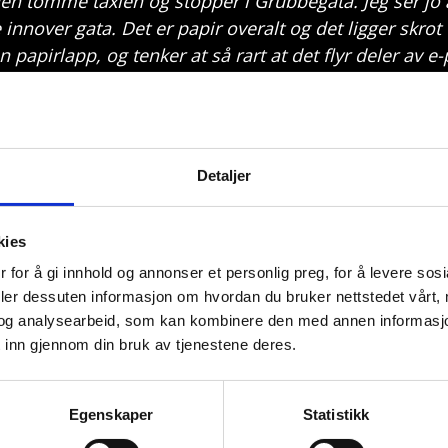
den tomme taxien og stopper i Grubbegata. Jeg ser jo 
innover gata. Det er papir overalt og det ligger skrot 
 papirlapp, og tenker at så rart at det flyr deler av e-p
over alt, men samtidig så husker jeg det som veldig 
tillheten har Joakim tenkt mye på i ettertid.
… Var det virkelig så stille som jeg husker? Det er veld
Detaljer
r litt i sjokk. Veldig rart å gå fra å skulle levere en pi
på plassen utenfor høyblokka. Han hører noen som 
kies
 men som raskt blir stille. Han ser to mennesker på
 for å gi innhold og annonser et personlig preg, for å levere sos
jelp av noen andre.
deler dessuten informasjon om hvordan du bruker nettstedet vårt,
og analysearbeid, som kan kombinere den med annen informasjon d
 person som ligger på bakken. Jeg hadde aldri sett en
 inn gjennom din bruk av tjenestene deres.
 noen som trenger hjelp, men det er flere som allerede
ig. Det er det jeg følte meg.
Egenskaper
Statistikk
de gått av en bilbombe midt i hjertet av Oslo sentr