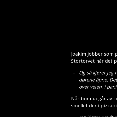
Joakim jobber som p
Stortorvet når det p
Og så kjører jeg 
dørene åpne. Det
over veien, i pan
Når bomba går av i 
smellet der i pizzab