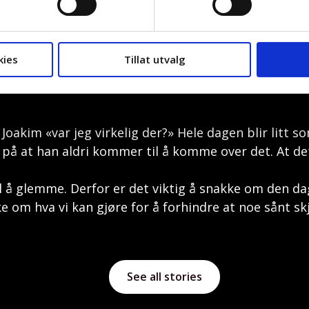
er han litt usikker på.
enfor høyblokka, som var helt gjennomhullet. Sånn jeg
kies
Tillat utvalg
le redd det skulle komme et nytt angrep. Så begynner
må komme seg unna. Da ringte jeg arbeidsgiveren min 
oakim «var jeg virkelig der?» Hele dagen blir litt so
 på at han aldri kommer til å komme over det. At det 
 til å glemme. Derfor er det viktig å snakke om den d
e om hva vi kan gjøre for å forhindre at noe sånt skj
See all stories