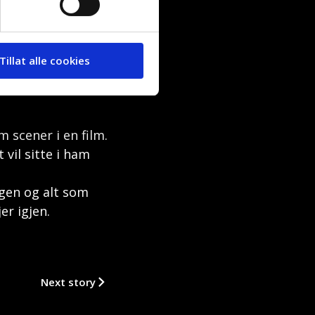
 husker det, var
Tillat alle cookies
 politiet å komme
og sa at «nå drar
m scener i en film.
vil sitte i ham
agen og alt som
er igjen.
Next story