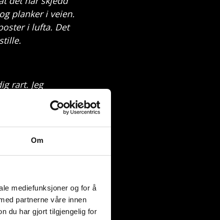
at det har skjedd
og planker i veien.
oster i lufta. Det
stille.
ig rart. Jeg
zza til dette.
roper om hjelp
 bakken, som
Om
 død person før.
 er i gang. Litt
iale mediefunksjoner og for å
 med partnerne våre innen
u har gjort tilgjengelig for
um. Hvorfor han