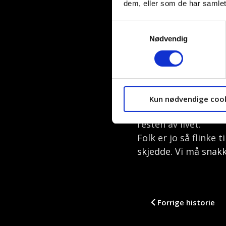
dem, eller som de har samlet
forsto akkurat det, 
Samtykkevalg
Det sto en bil ut
Nødvendig
den i gang. Jeg b
og rope at alle 
jeg hjem».
Noen ganger tenker J
Kun nødvendige coo
Men han er helt klar
resten av livet.
Folk er jo så flinke
skjedde. Vi må snakk
Forrige historie