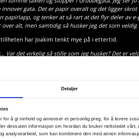
den tomme taxien og stopper i Grubbegata. Jeg ser jo 
innover gata. Det er papir overalt og det ligger skrot 
 papirlapp, og tenker at så rart at det flyr deler av e-p
over alt, men samtidig så husker jeg det som veldig 
tillheten har Joakim tenkt mye på i ettertid.
… Var det virkelig så stille som jeg husker? Det er veld
r litt i sjokk. Veldig rart å gå fra å skulle levere en pi
på plassen utenfor høyblokka. Han hører noen som 
 men som raskt blir stille. Han ser to mennesker på
Detaljer
jelp av noen andre.
 person som ligger på bakken. Jeg hadde aldri sett en
kies
 noen som trenger hjelp, men det er flere som allerede
 for å gi innhold og annonser et personlig preg, for å levere sos
ig. Det er det jeg følte meg.
deler dessuten informasjon om hvordan du bruker nettstedet vårt,
og analysearbeid, som kan kombinere den med annen informasjon d
de gått av en bilbombe midt i hjertet av Oslo sentr