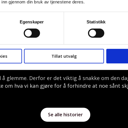
 inn gjennom din bruk av tjenestene deres.
er han litt usikker på.
enfor høyblokka, som var helt gjennomhullet. Sånn jeg
Egenskaper
Statistikk
le redd det skulle komme et nytt angrep. Så begynner
må komme seg unna. Da ringte jeg arbeidsgiveren min 
oakim «var jeg virkelig der?» Hele dagen blir litt so
kies
Tillat utvalg
 på at han aldri kommer til å komme over det. At det 
 til å glemme. Derfor er det viktig å snakke om den d
e om hva vi kan gjøre for å forhindre at noe sånt skj
Se alle historier