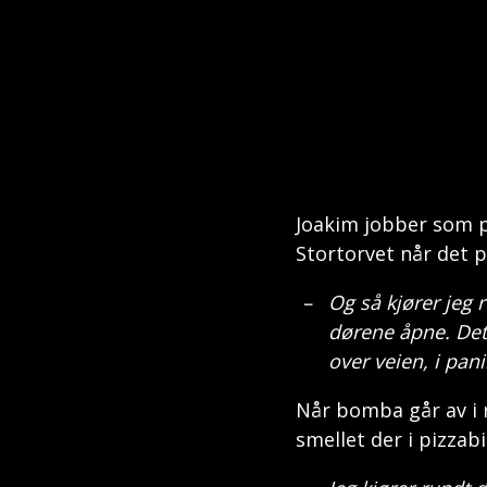
Joakim jobber som p
Stortorvet når det p
Og så kjører jeg 
dørene åpne. Det
over veien, i pan
Når bomba går av i 
smellet der i pizzab