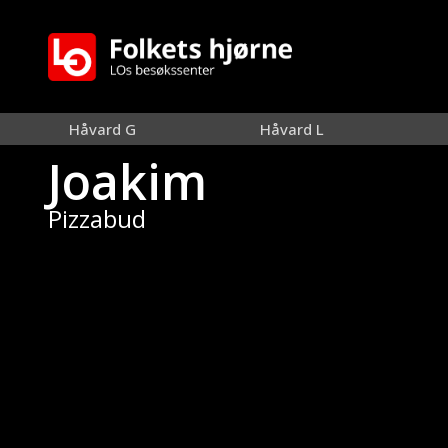
Gå til hovedinnhold
Håvard G
Håvard L
Joakim
Pizzabud