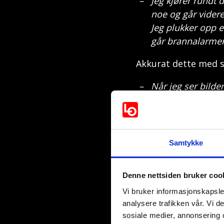
Jeg kjører rundt 
noe og går videre 
Jeg plukker opp en
går brannalarmer 
Akkurat dette med s
Når jeg ser bilder
mistenker at jeg va
Joakim kommer inn 
innefra en bygning,
Samtykke
allerede får førsteh
Så ser jeg en død
Denne nettsiden bruker coo
Jeg ser om det er
Vi bruker informasjonskapsler
hjelpeløs, egentl
analysere trafikken vår. Vi 
sosiale medier, annonsering 
Han skjønte det had