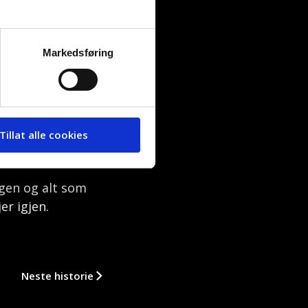
 husker det, var
Markedsføring
 politiet å komme
og sa at «nå drar
m scener i en film.
Tillat alle cookies
vil sitte i ham
agen og alt som
er igjen.
Neste historie