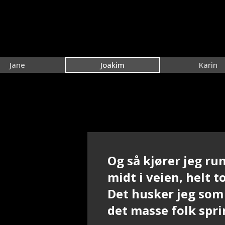
Jane
Joakim
Karin
Og så kjører jeg run
midt i veien, helt 
Det husker jeg som
det masse folk spri