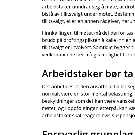
arbeidstaker unndrar seg å møte, at drøft
bistå av tillitsvalgt under møtet. Beste
tillitsvalgt, eller en annen rådgiver, her
I innkallingen til møtet må det derfor tas 
brudd på drøftingsplikten å kalle inn en a
tillitsvalgt er involvert. Samtidig bygger t
vedkommende her må gis mulighet for et 
Arbeidstaker bør ta 
Det anbefales at den ansatte alltid lar seg
normalt være en stor mental belastning,
beskyldninger som det kan være vanskeli
møtet, og i oppfølgingen etterpå, kan v
arbeidstaker skal reagere hvis suspensjo
Forsvarlig grunnlag 