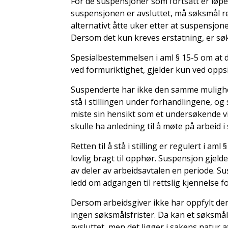
For de suspensjoner som fortsatt er løpe
suspensjonen er avsluttet, må søksmål re
alternativt åtte uker etter at suspensjon
Dersom det kun kreves erstatning, er sø
Spesialbestemmelsen i aml § 15-5 om at 
ved formuriktighet, gjelder kun ved opps
Suspenderte har ikke den samme mulighet
stå i stillingen under forhandlingene, og 
miste sin hensikt som et undersøkende 
skulle ha anledning til å møte på arbeid 
Retten til å stå i stilling er regulert i a
lovlig bragt til opphør. Suspensjon gjeld
av deler av arbeidsavtalen en periode. Su
ledd om adgangen til rettslig kjennelse for 
Dersom arbeidsgiver ikke har oppfylt den 
ingen søksmålsfrister. Da kan et søksmå
avsluttet, men det ligger i sakens natur 