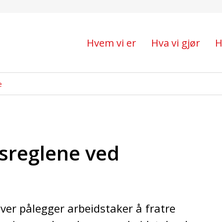
e ved suspensjon
Hvem vi er
Hva vi gjør
H
e
sreglene ved
ver pålegger arbeidstaker å fratre