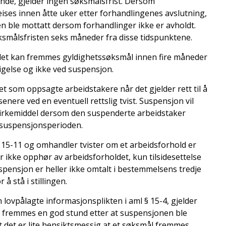
nde, gjelder ingen søksmålsfrist. Dersom
ises innen åtte uker etter forhandlingenes avslutning,
en ble mottatt dersom forhandlinger ikke er avholdt.
ksmålsfristen seks måneder fra disse tidspunktene.
det kan fremmes gyldighetssøksmål innen fire måneder
igelse og ikke ved suspensjon.
 som oppsagte arbeidstakere når det gjelder rett til å
senere ved en eventuell rettslig tvist. Suspensjon vil
virkemiddel dersom den suspenderte arbeidstaker
i suspensjonsperioden.
ml § 15-11 og omhandler tvister om et arbeidsforhold er
er ikke opphør av arbeidsforholdet, kun tilsidesettelse
spensjon er heller ikke omtalt i bestemmelsens tredje
å stå i stillingen.
lovpålagte informasjonsplikten i aml § 15-4, gjelder
l fremmes en god stund etter at suspensjonen ble
at det er lite hensiktsmessig at et søksmål fremmes