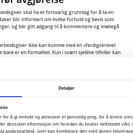
idsgiver skal ha et forsvarlig grunnlag for å ta en
dstaker blir informert om hvilke forhold og bevis som
inger, og blir gitt adgang til å kommentere og imøtegå
at arbeidsgiver ikke kan komme med en «ferdigskrevet
bare er en formalitet. Kun i svært sjeldne tilfeller kan
de på en ansatt. Så langt det er forsvarlig for
jøres kjent med de faktiske forhold, og arbeidsgivers
vilkåret om avskjedsgrunn.
Detaljer
gene
kies
referat eller annen dokumentasjon, men det er i begge
 for å gi innhold og annonser et personlig preg, for å levere sos
 Særlig sett fra arbeidsgivers side som har bevisbyrden
deler dessuten informasjon om hvordan du bruker nettstedet vårt,
og analysearbeid, som kan kombinere den med annen informasjon d