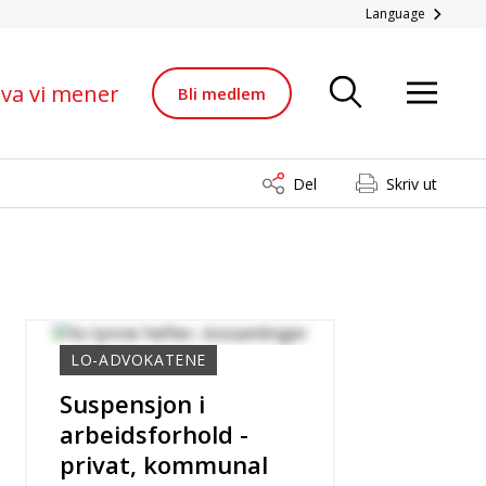
Language
va vi mener
Bli medlem
Del
Skriv ut
LO-ADVOKATENE
Suspensjon i
arbeidsforhold -
privat, kommunal