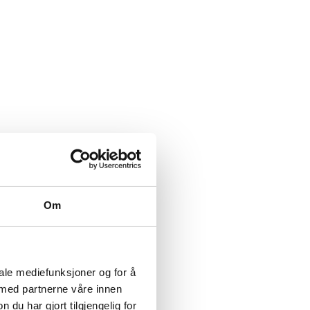
Om
iale mediefunksjoner og for å
 med partnerne våre innen
u har gjort tilgjengelig for