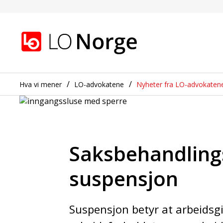
Saksbehandlingsreglen
Gå til hovedinnhold
Gå til navigasjon
Hva vi mener
LO-advokatene
Nyheter fra LO-advokaten
Saksbehandling
suspensjon
Suspensjon betyr at arbeidsgi