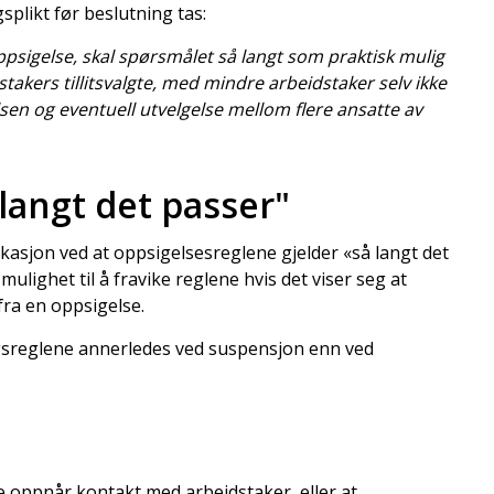
splikt før beslutning tas:
ppsigelse, skal spørsmålet så langt som praktisk mulig
akers tillitsvalgte, med mindre arbeidstaker selv ikke
sen og eventuell utvelgelse mellom flere ansatte av
 langt det passer"
sjon ved at oppsigelsesreglene gjelder «så langt det
mulighet til å fravike reglene hvis det viser seg at
ra en oppsigelse.
ngsreglene annerledes ved suspensjon enn ved
ke oppnår kontakt med arbeidstaker, eller at