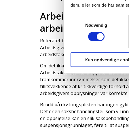
dem, eller som de har samlet
Arbeidsgiver kan ik
Samtykkevalg
arbeidstaker skal s
Nødvendig
Referatet bør være så konkret som mulig
Arbeidsgiver vil som oftest skrive referat
arbeidstakers anførsler.
Kun nødvendige coo
Om det ikke oppnås enighet om et felles r
Arbeidstaker bør være oppmerksom på hvo
framkommer innrømmelser som det ikke er 
tillitsvekkende at kritikkverdige forhold
arbeidsgivers opplysninger var korrekte.
Brudd på drøftingsplikten har ingen gyldi
Det er en saksbehandlingsfeil som vil i
en oppsigelse kan en slik saksbehandli
suspensjonsgrunnlaget, føre til at suspen