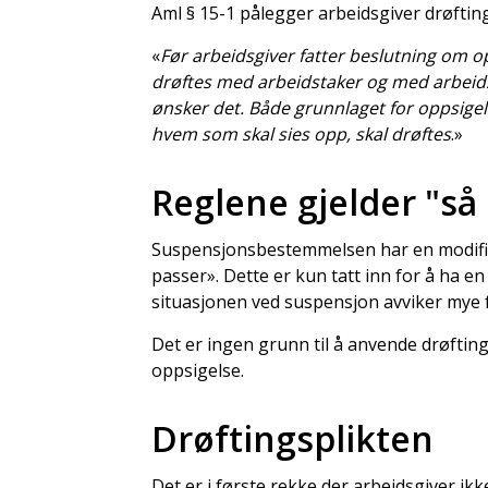
Aml § 15-1 pålegger arbeidsgiver drøfting
«
Før arbeidsgiver fatter beslutning om o
drøftes med arbeidstaker og med arbeidst
ønsker det. Både grunnlaget for oppsigel
hvem som skal sies opp, skal drøftes
.»
Reglene gjelder "så
Suspensjonsbestemmelsen har en modifika
passer». Dette er kun tatt inn for å ha en 
situasjonen ved suspensjon avviker mye f
Det er ingen grunn til å anvende drøfti
oppsigelse.
Drøftingsplikten
Det er i første rekke der arbeidsgiver ik