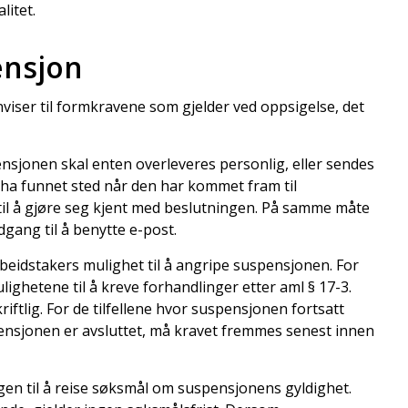
litet.
ensjon
iser til formkravene som gjelder ved oppsigelse, det
pensjonen skal enten overleveres personlig, eller sendes
a funnet sted når den har kommet fram til
nd til å gjøre seg kjent med beslutningen. På samme måte
dgang til å benytte e-post.
beidstakers mulighet til å angripe suspensjonen. For
lighetene til å kreve forhandlinger etter aml § 17-3.
iftlig. For de tilfellene hvor suspensjonen fortsatt
pensjonen er avsluttet, må kravet fremmes senest innen
n til å reise søksmål om suspensjonens gyldighet.