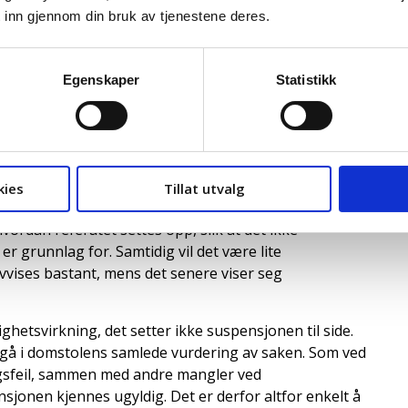
 inn gjennom din bruk av tjenestene deres.
ke diktere hva
krive
Egenskaper
Statistikk
 og gjengi både arbeidstakers og arbeidsgivers syn.
et, men har ingen anledning til å «diktere»
kies
Tillat utvalg
eferat, kan hver av partene skrive inn sin del av dette.
rdan referatet settes opp, slik at det ikke
grunnlag for. Samtidig vil det være lite
 avvises bastant, mens det senere viser seg
ghetsvirkning, det setter ikke suspensjonen til side.
nngå i domstolens samlede vurdering av saken. Som ved
ngsfeil, sammen med andre mangler ved
sjonen kjennes ugyldig. Det er derfor altfor enkelt å