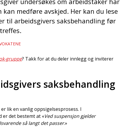
dsgiver undersøkes om arbeidstaker har
om kan medføre avskjed. Her kan du lese
er til arbeidsgivers saksbehandling før
reffes.
VOKATENE
ok-gruppe
? Takk for at du deler innlegg og inviterer
eidsgivers saksbehandling
er lik en vanlig oppsigelsesprosess. I
d er det bestemt at «
Ved suspensjon gjelder
ilsvarende så langt det passer
.»