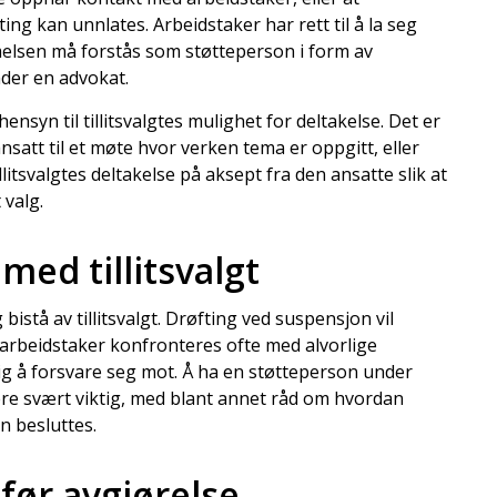
ing kan unnlates. Arbeidstaker har rett til å la seg
mmelsen må forstås som støtteperson i form av
under en advokat.
hensyn til tillitsvalgtes mulighet for deltakelse. Det er
nsatt til et møte hvor verken tema er oppgitt, eller
illitsvalgtes deltakelse på aksept fra den ansatte slik at
valg.
med tillitsvalgt
 bistå av tillitsvalgt. Drøfting ved suspensjon vil
 arbeidstaker konfronteres ofte med alvorlige
g å forsvare seg mot. Å ha en støtteperson under
ære svært viktig, med blant annet råd om hvordan
n besluttes.
før avgjørelse