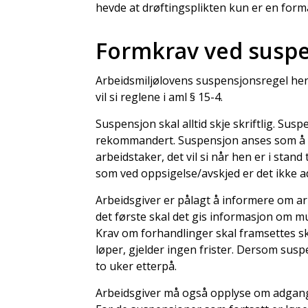
hevde at drøftingsplikten kun er en forma
Formkrav ved susp
Arbeidsmiljølovens suspensjonsregel henv
vil si reglene i aml § 15-4.
Suspensjon skal alltid skje skriftlig. Sus
rekommandert. Suspensjon anses som å h
arbeidstaker, det vil si når hen er i sta
som ved oppsigelse/avskjed er det ikke a
Arbeidsgiver er pålagt å informere om ar
det første skal det gis informasjon om mu
Krav om forhandlinger skal framsettes skr
løper, gjelder ingen frister. Dersom sus
to uker etterpå.
Arbeidsgiver må også opplyse om adgange