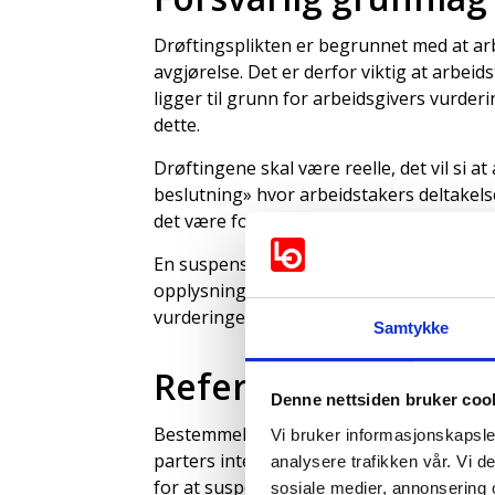
Drøftingsplikten er begrunnet med at arbe
avgjørelse. Det er derfor viktig at arbei
ligger til grunn for arbeidsgivers vurder
dette.
Drøftingene skal være reelle, det vil si 
beslutning» hvor arbeidstakers deltakelse 
det være forsvarlig å droppe drøftingen.
En suspensjon skal ikke komme overrasken
opplysning av saken, skal arbeidstaker g
vurderinger om at dette oppfyller grunn
Samtykke
Referat fra drøftin
Denne nettsiden bruker coo
Bestemmelsen inneholder ingen plikt til 
Vi bruker informasjonskapsler
parters interesse at det skrives referat.
analysere trafikken vår. Vi 
for at suspensjonen er lovlig.
sosiale medier, annonsering 