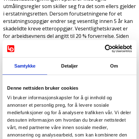
utmålingsregler som skiller seg fra det som ellers gjelder
i erstatningsretten. Dersom forutsetningene for et
erstatningsoppgjør endrer seg vesentlig innen 5 år kan
skadelidte kreve etteroppgjør. Vesentlighetskravet er
for arbeidsevnens del angitt til 20 % forverrelse. Siden
kvinnen nå var 100 % ufør, og hadde tatt oppgjør på 60
%, burde det i utgangspunktet være uproblematisk å
kreve etteroppgjør.
Samtykke
Detaljer
Om
Det kom derfor som en overraskelse at KLP
Skadeforsikring avslo krav om etteroppgjør begrunnet i
at det ikke hadde skjedd noen forverrelse av skaden. KLP
Denne nettsiden bruker cookies
fremhevet at skadelidte var like skadet ved oppgjøret i
Vi bruker informasjonskapsler for å gi innhold og
2016 som ved innvilgelse av uføretrygd i 2017.
annonser et personlig preg, for å levere sosiale
mediefunksjoner og for å analysere trafikken vår. Vi deler
Behandlet - og vunnet i to instanser
dessuten informasjon om hvordan du bruker nettstedet
KLP fikk ikke medhold i sytt syn og har nå tapt både i
vårt, med partnerne våre innen sosiale medier,
tingretten og lagmannsretten. Lagmannsrettens dom er
annonsering og analysearbeid, som kan kombinere den