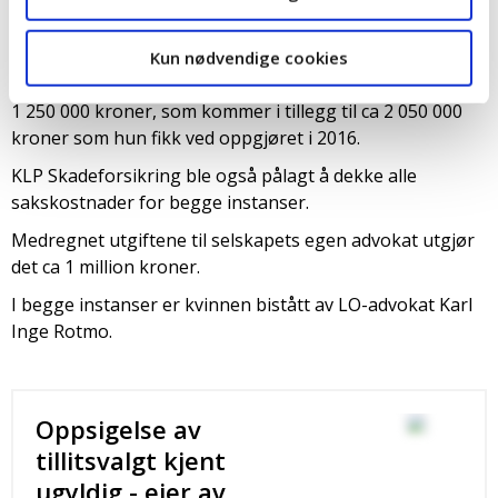
arbeid og det er avgjørende for den rettslige
vurderingen av selskapets ansvar.
Kun nødvendige cookies
I dommen blir kvinnen tilkjent en tilleggserstatning på ca
1 250 000 kroner, som kommer i tillegg til ca 2 050 000
kroner som hun fikk ved oppgjøret i 2016.
KLP Skadeforsikring ble også pålagt å dekke alle
sakskostnader for begge instanser.
Medregnet utgiftene til selskapets egen advokat utgjør
det ca 1 million kroner.
I begge instanser er kvinnen bistått av LO-advokat Karl
Inge Rotmo.
Oppsigelse av
tillitsvalgt kjent
ugyldig - eier av