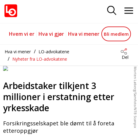
Arbeidstaker tilkjent 3 millioner 
Gå til hovedinnhold
Gå til navigasjon
Hvem vi er
Hva vi gjør
Hva vi mener
Bli medlem
Hva vi mener
LO-advokatene
Del
Nyheter fra LO-advokatene
Morten Løberg/Samfoto/NTB Scanpix
Arbeidstaker tilkjent 3
millioner i erstatning etter
yrkesskade
Forsikringsselskapet ble dømt til å foreta
etteroppgjør