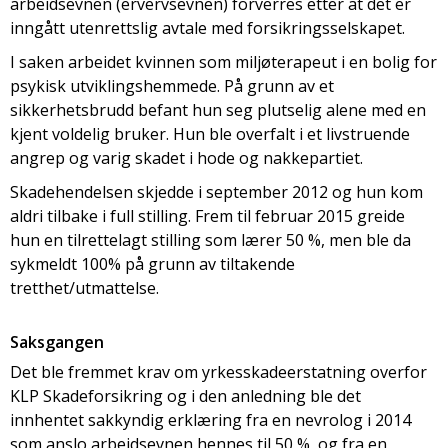
arbeidsevnen (ervervsevnen) forverres etter at det er
inngått utenrettslig avtale med forsikringsselskapet.
I saken arbeidet kvinnen som miljøterapeut i en bolig for
psykisk utviklingshemmede. På grunn av et
sikkerhetsbrudd befant hun seg plutselig alene med en
kjent voldelig bruker. Hun ble overfalt i et livstruende
angrep og varig skadet i hode og nakkepartiet.
Skadehendelsen skjedde i september 2012 og hun kom
aldri tilbake i full stilling. Frem til februar 2015 greide
hun en tilrettelagt stilling som lærer 50 %, men ble da
sykmeldt 100% på grunn av tiltakende
tretthet/utmattelse.
Saksgangen
Det ble fremmet krav om yrkesskadeerstatning overfor
KLP Skadeforsikring og i den anledning ble det
innhentet sakkyndig erklæring fra en nevrolog i 2014
som anslo arbeidsevnen hennes til 50 %, og fra en