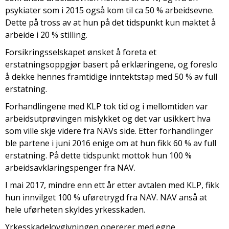
psykiater som i 2015 også kom til ca 50 % arbeidsevne.
Dette på tross av at hun på det tidspunkt kun maktet å
arbeide i 20 % stilling.
Forsikringsselskapet ønsket å foreta et
erstatningsoppgjør basert på erklæringene, og foreslo
å dekke hennes framtidige inntektstap med 50 % av full
erstatning.
Forhandlingene med KLP tok tid og i mellomtiden var
arbeidsutprøvingen mislykket og det var usikkert hva
som ville skje videre fra NAVs side. Etter forhandlinger
ble partene i juni 2016 enige om at hun fikk 60 % av full
erstatning. På dette tidspunkt mottok hun 100 %
arbeidsavklaringspenger fra NAV.
I mai 2017, mindre enn ett år etter avtalen med KLP, fikk
hun innvilget 100 % uføretrygd fra NAV. NAV anså at
hele uførheten skyldes yrkesskaden.
Yrkesskadelovgivningen opererer med egne