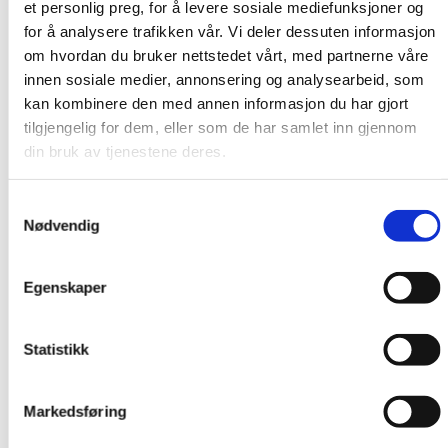
et personlig preg, for å levere sosiale mediefunksjoner og
sykefraværet. Det handler i liten grad om årsakene til
for å analysere trafikken vår. Vi deler dessuten informasjon
fraværet, sier Krogstad.
om hvordan du bruker nettstedet vårt, med partnerne våre
Han viser til at mesteparten av fraværet handler om det
innen sosiale medier, annonsering og analysearbeid, som
organisatoriske arbeidsmiljøet, om ledelse, mens mange
kan kombinere den med annen informasjon du har gjort
av tiltakene ofte handler om det fysiske arbeidsmiljøet.
tilgjengelig for dem, eller som de har samlet inn gjennom
din bruk av tjenestene deres.
LOS KRAV TIL NY IA-AVTALE
- LO ønsker en ny sterk IA-avtale, som viderefører
Samtykkevalg
dagens hovedinnretning i avtalen.
Nødvendig
- Bevare dagens sykelønnsordning.
- De overordnede målene kan beholdes, men senior-
Egenskaper
og inkluderingsperspektivet bør komme tydeligere
frem.
Statistikk
- Trepartssamarbeidet må styrkes og
forventningene til de ulike partenes bidrag må
Markedsføring
tydeliggjøres. Det bør være en bedre regional
forankring av IA-arbeidet.