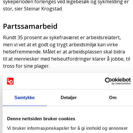
sykeperioden forlenges ved legebesøk og sykmelding er
stor, sier Steinar Krogstad.
Partssamarbeid
Rundt 35 prosent av sykefraværet er arbeidsrelatert,
men vi vet at et godt og trygt arbeidsmiljø kan virke
helsefremmende. Målet er at arbeidsplassen skal bidra
til at mennesker med helseutfordringer klarer å jobbe, til
tross for sine plager.
Forskning viser at det lokale trepartssamarbeidet er av
avgjørende betydning for arbeidet med forebygging og
arbeidsmiljø. Vi vil at IA-avtalen skal ha mekanismer som
legger til rette for at partssamarbeidet lokalt styrkes
Samtykke
Detaljer
Om
– Arbeidsmiljø handler om selve arbeidet. Hvordan det er
planlagt, organisert og gjennomført. Det påvirker
Denne nettsiden bruker cookies
bunnlinjen og tjenestekvalitet. Mye av kritikken i
Vi bruker informasjonskapsler for å gi innhold og annonser
sykefraværsdebatten handler om kostnadene ved