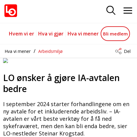
LO ønsker å gjøre IA-avtalen bed
Gå til hovedinnhold
Gå til navigasjon
Hvem vi er
Hva vi gjør
Hva vi mener
Bli medlem
Hva vi mener
Arbeidsmiljø
Del
LO ønsker å gjøre IA-avtalen
bedre
I september 2024 starter forhandlingene om en
ny avtale for et inkluderende arbeidsliv. – IA-
avtalen er vårt beste verktøy for å få ned
sykefraværet, men den kan bli enda bedre, sier
LO-nestleder Steinar Krogstad.