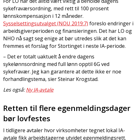
For LO har det alltid vært viktig å beholde dagens
sykefraværsordning, med rett til 100 prosent
lønnskompensasjon i 12 måneder.
Sysselsettingsutvalget (NOU 2019:7)
foreslo endringer i
arbeidsgiverperioden og finansieringen. Det har LO og
NHO nå sagt seg enige at bør utredes slik at det kan
fremmes et forslag for Stortinget i neste IA-periode.
– Det er totalt uaktuelt å endre dagens
sykelønnsordning med full lønn opptil 6G ved
sykefravær. Jeg kan garantere at dette ikke er noe
forhandlingstema, sier Steinar Krogstad.
Les også:
Ny IA-avtale
Retten til flere egenmeldingsdager
bør lovfestes
I tidligere avtaler hvor virksomheter tegnet lokal IA-
avtale fikk arbeidstagerne utvidet egenmeldingsrett.