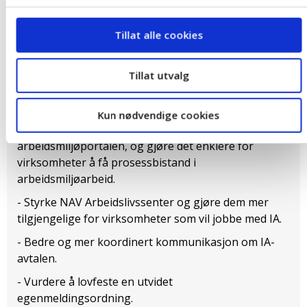
- Det må fortsatt jobbes med å styrke den lokale
arbeidsplassforankringen av IA-arbeidet.
Tillat alle cookies
- Bransjesatsingen bør styrkes og det må legges til
rette for at eksisterende IA-bransjeprogram kan
Tillat utvalg
søke om å fortsette og eventuelt utvide med nye
bransjeprogram.
Kun nødvendige cookies
- Videreføre og utvikle arbeidsmiljøsatsingen og
arbeidsmiljøportalen, og gjøre det enklere for
virksomheter å få prosessbistand i
arbeidsmiljøarbeid.
- Styrke NAV Arbeidslivssenter og gjøre dem mer
tilgjengelige for virksomheter som vil jobbe med IA.
- Bedre og mer koordinert kommunikasjon om IA-
avtalen.
- Vurdere å lovfeste en utvidet
egenmeldingsordning.