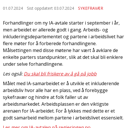
01.07.2024
Sist oppdatert 03.07.2024
SYKEFRAVÆR
Forhandlinger om ny IA-avtale starter i september i år,
men arbeidet er allerede godt i gang. Arbeids- og
inkluderingsdepartementet og partene i arbeidslivet har
flere møter for å forberede forhandlingene.
Målsettingen med disse møtene har vært å avklare de
enkelte parters standpunkter, slik at det skal bli enklere
under selve forhandlingene.
Les også:
Du skal bli friskere av å gå på jobb
Målet med IA-samarbeidet er å utvikle et inkluderende
arbeidsliv hvor alle har en plass, ved å forebygge
sykefravær og hindre at folk faller ut av
arbeidsmarkedet. Arbeidsplassen er den viktigste
arenaen for IA-arbeidet. For å lykkes med dette er et
godt samarbeid mellom partene i arbeidslivet essensielt.
Les mer om IA-avtalen på regjeringen.no.