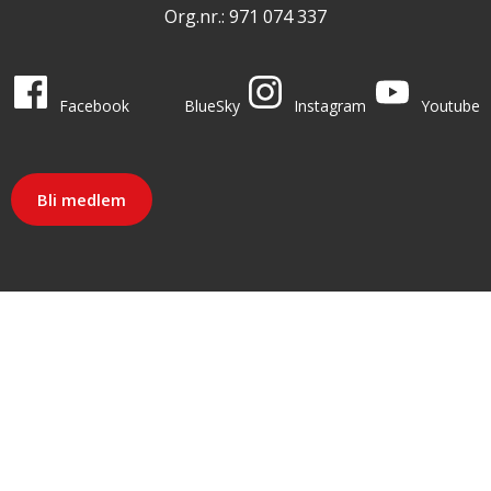
Org.nr.: 971 074 337
LO i sosiale medier
LO på
LO på
LO på
LO på
Facebook
BlueSky
Instagram
Youtube
Bli medlem