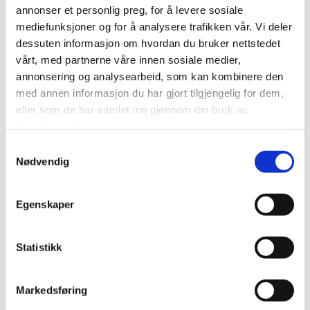
dekningen, men blir arbeidstaker skadet på vei til å
annonser et personlig preg, for å levere sosiale
motta en pakke fra jobben sendt med budbil til
mediefunksjoner og for å analysere trafikken vår. Vi deler
arbeidstakers hjemmekontor, vil det omfattes av
dessuten informasjon om hvordan du bruker nettstedet
dekningen. Reiser arbeidstaker ut i lunsjpausen for å
vårt, med partnerne våre innen sosiale medier,
kjøpe lunsj i butikken, faller dette utenfor dekningen. En
annonsering og analysearbeid, som kan kombinere den
sak fra FinKN-2017-779 er illustrerende for
med annen informasjon du har gjort tilgjengelig for dem,
grensedragningen; en arbeidstaker hadde
eller som de har samlet inn gjennom din bruk av
hjemmekontor på hytta. Idet arbeidstaker skulle kaste
tjenestene deres.
arbeidsrelaterte papirer i en søppelkontainer i
Samtykkevalg
lunsjpausen, skled hun og skadet seg.
Nødvendig
Finansklagenemda kom til manglende
yrkesskadedekning da ulykken ikke hadde inntruffet
Egenskaper
under utførelse av arbeid, og at det ikke forelå
tilstrekkelig tilknytning mellom aktiviteten og
arbeidstakers ordinære arbeidsoppgaver.
Statistikk
Kravet til rom – «på arbeidsstedet»
Markedsføring