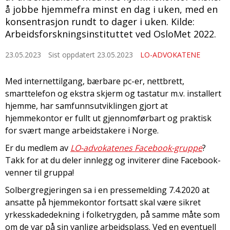
å jobbe hjemmefra minst en dag i uken, med en
konsentrasjon rundt to dager i uken. Kilde:
Arbeidsforskningsinstituttet ved OsloMet 2022.
23.05.2023
Sist oppdatert 23.05.2023
LO-ADVOKATENE
Med internettilgang, bærbare pc-er, nettbrett,
smarttelefon og ekstra skjerm og tastatur m.v. installert
hjemme, har samfunnsutviklingen gjort at
hjemmekontor er fullt ut gjennomførbart og praktisk
for svært mange arbeidstakere i Norge.
Er du medlem av
LO-advokatenes Facebook-gruppe
?
Takk for at du deler innlegg og inviterer dine Facebook-
venner til gruppa!
Solbergregjeringen sa i en pressemelding 7.4.2020 at
ansatte på hjemmekontor fortsatt skal være sikret
yrkesskadedekning i folketrygden, på samme måte som
om de var på sin vanlige arbeidsplass. Ved en eventuell