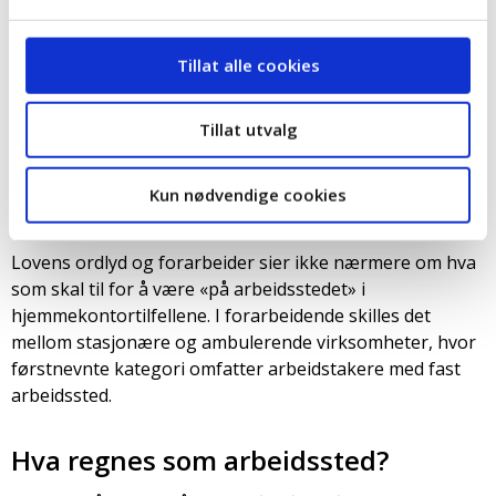
Helt siden første lovgivning om yrkesskadedekning fra
1894 har det vært et prinsipp om at reise fra hjem til
første arbeidssted faller utenfor yrkesskadedekningen.
Tillat alle cookies
Ved skade som oppstår på reise mellom arbeidssteder er
hovedregelen motsatt – yrkesskadedekning. Dette er
Tillat utvalg
slått fast i for- og etterarbeider til lov og i flere dommer
fra Høyesterett.
Kun nødvendige cookies
Samtidig må det kunne regnes som sikker rett at det er
yrkesskadedekning fra hjemmekontor i enkelte tilfeller.
Lovens ordlyd og forarbeider sier ikke nærmere om hva
som skal til for å være «på arbeidsstedet» i
hjemmekontortilfellene. I forarbeidende skilles det
mellom stasjonære og ambulerende virksomheter, hvor
førstnevnte kategori omfatter arbeidstakere med fast
arbeidssted.
Hva regnes som arbeidssted?