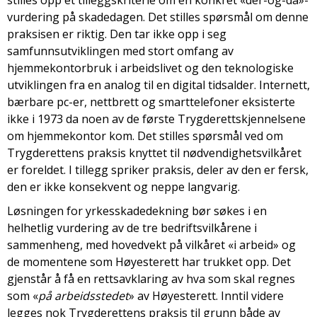
stilles opp et tilleggskriterie om en konkret «der-og-da»-
vurdering på skadedagen. Det stilles spørsmål om denne
praksisen er riktig. Den tar ikke opp i seg
samfunnsutviklingen med stort omfang av
hjemmekontorbruk i arbeidslivet og den teknologiske
utviklingen fra en analog til en digital tidsalder. Internett,
bærbare pc-er, nettbrett og smarttelefoner eksisterte
ikke i 1973 da noen av de første Trygderettskjennelsene
om hjemmekontor kom. Det stilles spørsmål ved om
Trygderettens praksis knyttet til nødvendighetsvilkåret
er foreldet. I tillegg spriker praksis, deler av den er fersk,
den er ikke konsekvent og neppe langvarig.
Løsningen for yrkesskadedekning bør søkes i en
helhetlig vurdering av de tre bedriftsvilkårene i
sammenheng, med hovedvekt på vilkåret «i arbeid» og
de momentene som Høyesterett har trukket opp. Det
gjenstår å få en rettsavklaring av hva som skal regnes
som «
på arbeidsstedet
» av Høyesterett. Inntil videre
legges nok Trygderettens praksis til grunn både av