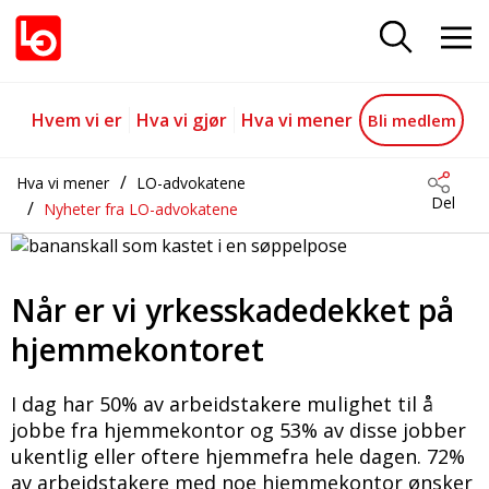
Når er vi yrkesskadedekket på 
Gå til hovedinnhold
Gå til navigasjon
Hvem vi er
Hva vi gjør
Hva vi mener
Bli medlem
Hva vi mener
LO-advokatene
Del
Nyheter fra LO-advokatene
Når er vi yrkesskadedekket på
hjemmekontoret
I dag har 50% av arbeidstakere mulighet til å
jobbe fra hjemmekontor og 53% av disse jobber
ukentlig eller oftere hjemmefra hele dagen. 72%
av arbeidstakere med noe hjemmekontor ønsker