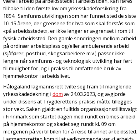
være i arbeid på arbeidsstedet i arbeidstiden, kan føres
tilbake til den første lov om yrkesskadeforsikring fra
1894. Samfunnsutviklingen som har funnet sted de siste
10-15 årene, der grensene for hva som skal forstås som
«på arbeidsstedet», er ikke lenger er avgrenset i rom til
fysisk arbeidssted. Den gamle sondringen mellom arbeid
på ordinær arbeidsplass og/eller ambulerende arbeid
(sjåfører, postbud, skogsarbeidere m.v.) passer ikke
lengre når samfunns- og teknologisk utvikling har ført
til mulighet for ,og i praksis til omfattende bruk av
hjemmekontor i arbeidslivet.
Hålogaland lagmannsrett tvilte seg fram til manglende
yrkesskadedekning i
dom
av 24.03.2023, og avgjorde
under dissens at Trygderettens praksis måtte tillegges
stor vekt. Saken gjaldt en fulltids organisasjonstillitsvalgt
i Finnmark som startet dagen med rundt en times arbeid
på hjemmekontor og skadet seg rundt kl. 09 om
morgenen på vei til bilen for å reise til annet arbeidssted.
Lagmannsretten kom til at vedkommende var «i arbeid»