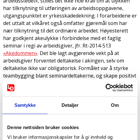
arbeidsstedet», stilles det ikke noe krav om at ulykken
har tilknytning til utføringen av arbeidsoppgavene,
utgangspunktet er yrkesskadedekning. I forarbeidene er
det uttalt at vilkåret også omfatter gjøremål som har
nær tilknytning til det ordinære arbeidet. Høyesterett
har godkjent akeulykke i forbindelse med et faglig
seminar i regi av arbeidsgiver, jfr. Rt-2014-513
«Akedommen»
. Det ble lagt avgjørende vekt på at
arbeidsgiver forventet deltakelse i akingen, selv om
deltakelse ikke var obligatorisk. Formålet var å styrke
teambygging blant seminardeltakerne, og skape positivt
engasjement på seminarets faglige del.
Skader oppstått under handlinger som i hovedsak er
utført i arbeidstakers egen interesse, faller utenfor
Samtykke
Detaljer
Om
yrkesskadedekningen.
Skader under ordinære lunsjpauser og toalettbesøk
omfattes av dekningen.
Denne nettsiden bruker cookies
Henting av privat post i postkasse faller utenfor
Vi bruker informasjonskapsler for å gi innhold og