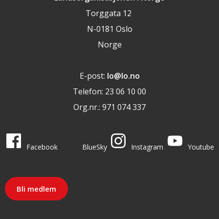
Torggata 12
N-0181 Oslo
Norge
E-post:
lo@lo.no
Telefon: 23 06 10 00
Org.nr.: 971 074 337
LO i sosiale medier
LO på
LO på
LO på
LO på
Facebook
BlueSky
Instagram
Youtube
Bli medlem