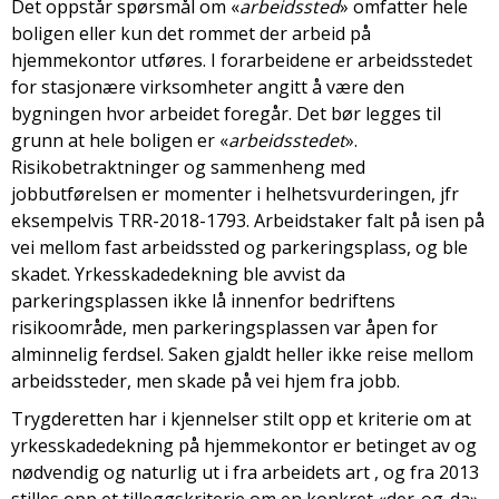
Det oppstår spørsmål om «
arbeidssted
» omfatter hele
boligen eller kun det rommet der arbeid på
hjemmekontor utføres. I forarbeidene er arbeidsstedet
for stasjonære virksomheter angitt å være den
bygningen hvor arbeidet foregår. Det bør legges til
grunn at hele boligen er «
arbeidsstedet
».
Risikobetraktninger og sammenheng med
jobbutførelsen er momenter i helhetsvurderingen, jfr
eksempelvis TRR-2018-1793. Arbeidstaker falt på isen på
vei mellom fast arbeidssted og parkeringsplass, og ble
skadet. Yrkesskadedekning ble avvist da
parkeringsplassen ikke lå innenfor bedriftens
risikoområde, men parkeringsplassen var åpen for
alminnelig ferdsel. Saken gjaldt heller ikke reise mellom
arbeidssteder, men skade på vei hjem fra jobb.
Trygderetten har i kjennelser stilt opp et kriterie om at
yrkesskadedekning på hjemmekontor er betinget av og
nødvendig og naturlig ut i fra arbeidets art , og fra 2013