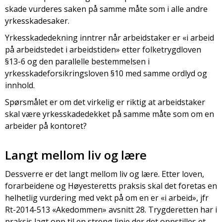
skade vurderes saken på samme måte som i alle andre
yrkesskadesaker.
Yrkesskadedekning inntrer når arbeidstaker er «i arbeid
på arbeidstedet i arbeidstiden» etter folketrygdloven
§13-6 og den parallelle bestemmelsen i
yrkesskadeforsikringsloven §10 med samme ordlyd og
innhold.
Spørsmålet er om det virkelig er riktig at arbeidstaker
skal være yrkesskadedekket på samme måte som om en
arbeider på kontoret?
Langt mellom liv og lære
Dessverre er det langt mellom liv og lære. Etter loven,
forarbeidene og Høyesteretts praksis skal det foretas en
helhetlig vurdering med vekt på om en er «i arbeid», jfr
Rt-2014-513 «Akedommen» avsnitt 28. Trygderetten har i
praksis lagt opp til en streng linje der det oppstilles et