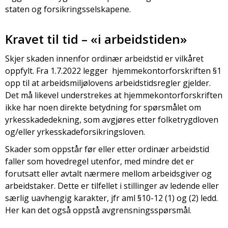
staten og forsikringsselskapene.
Kravet til tid – «i arbeidstiden»
Skjer skaden innenfor ordinær arbeidstid er vilkåret
oppfylt. Fra 1.7.2022 legger hjemmekontorforskriften §1
opp til at arbeidsmiljølovens arbeidstidsregler gjelder.
Det må likevel understrekes at hjemmekontorforskriften
ikke har noen direkte betydning for spørsmålet om
yrkesskadedekning, som avgjøres etter folketrygdloven
og/eller yrkesskadeforsikringsloven.
Skader som oppstår før eller etter ordinær arbeidstid
faller som hovedregel utenfor, med mindre det er
forutsatt eller avtalt nærmere mellom arbeidsgiver og
arbeidstaker. Dette er tilfellet i stillinger av ledende eller
særlig uavhengig karakter, jfr aml §10-12 (1) og (2) ledd.
Her kan det også oppstå avgrensningsspørsmål.