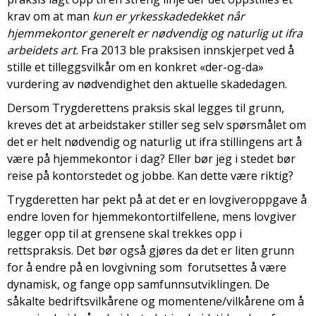
krav om at man
kun er yrkesskadedekket når
hjemmekontor generelt er nødvendig og naturlig ut ifra
arbeidets art
. Fra 2013 ble praksisen innskjerpet ved å
stille et tilleggsvilkår om en konkret «der-og-da»
vurdering av nødvendighet den aktuelle skadedagen.
Dersom Trygderettens praksis skal legges til grunn,
kreves det at arbeidstaker stiller seg selv spørsmålet om
det er helt nødvendig og naturlig ut ifra stillingens art å
være på hjemmekontor i dag? Eller bør jeg i stedet bør
reise på kontorstedet og jobbe. Kan dette være riktig?
Trygderetten har pekt på at det er en lovgiveroppgave å
endre loven for hjemmekontortilfellene, mens lovgiver
legger opp til at grensene skal trekkes opp i
rettspraksis. Det bør også gjøres da det er liten grunn
for å endre på en lovgivning som forutsettes å være
dynamisk, og fange opp samfunnsutviklingen. De
såkalte bedriftsvilkårene og momentene/vilkårene om å