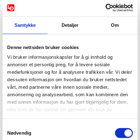
jubileumsbok). Eventuell overnatting må bestilles selv.
Materialsamling vil bli gjort tilgjengelig digitalt i forkant
av seminaret.
Samtykke
Detaljer
Om
Vi gleder oss til å se dere!
Les programmet her!
Denne nettsiden bruker cookies
Vi bruker informasjonskapsler for å gi innhold og
Alt du trenger å vite
annonser et personlig preg, for å levere sosiale
om feriepenger
mediefunksjoner og for å analysere trafikken vår. Vi deler
dessuten informasjon om hvordan du bruker nettstedet
LO-ADVOKATENE
vårt, med partnerne våre innen sosiale medier,
annonsering og analysearbeid, som kan kombinere den
med annen informasjon du har gjort tilgjengelig for dem,
eller som de har samlet inn gjennom din bruk av
tjenestene deres.
Alt du trenger å vite
Samtykkevalg
Nødvendig
om ferie