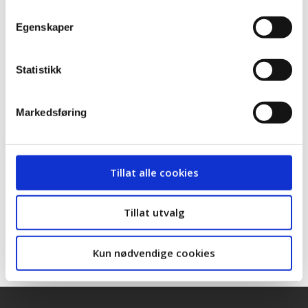
LO-ADVOKATENE
Egenskaper
Statistikk
Arbeidstakers
Markedsføring
rettsstilling ved frivillig
avvikling av
virksomhet
Tillat alle cookies
LO-ADVOKATENE
Tillat utvalg
Kun nødvendige cookies