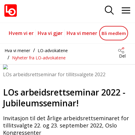
LOs arbeidsrettseminar 2022
Gå til hovedinnhold
Gå til navigasjon
Hvem vi er
Hva vi gjør
Hva vi mener
Bli medlem
Hva vi mener
LO-advokatene
Del
Nyheter fra LO-advokatene
LOs arbeidsrettseminar for tillitsvalgete 2022
LOs arbeidsrettseminar 2022 -
Jubileumsseminar!
Invitasjon til det årlige arbeidsrettseminaret for
tillitsvalgte 22. og 23. september 2022, Oslo
Kongressenter