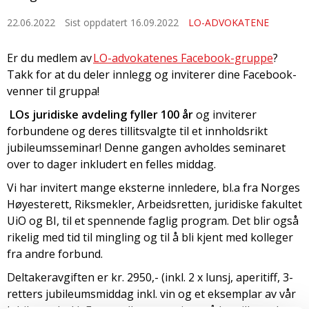
22.06.2022
Sist oppdatert 16.09.2022
LO-ADVOKATENE
Er du medlem av
LO-advokatenes Facebook-gruppe
?
Takk for at du deler innlegg og inviterer dine Facebook-
venner til gruppa!
LOs juridiske avdeling fyller 100 år
og inviterer
forbundene og deres tillitsvalgte til et innholdsrikt
jubileumsseminar! Denne gangen avholdes seminaret
over to dager inkludert en felles middag.
Vi har invitert mange eksterne innledere, bl.a fra Norges
Høyesterett, Riksmekler, Arbeidsretten, juridiske fakultet
UiO og BI, til et spennende faglig program. Det blir også
rikelig med tid til mingling og til å bli kjent med kolleger
fra andre forbund.
Deltakeravgiften er kr. 2950,- (inkl. 2 x lunsj, aperitiff, 3-
retters jubileumsmiddag inkl. vin og et eksemplar av vår