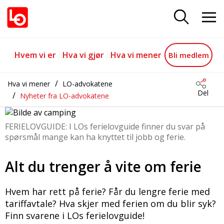
Alt du trenger å vite om ferie
Gå til hovedinnhold
Gå til navigasjon
Hvem vi er
Hva vi gjør
Hva vi mener
Bli medlem
Hva vi mener
LO-advokatene
Del
Nyheter fra LO-advokatene
FERIELOVGUIDE: I LOs ferielovguide finner du svar på
spørsmål mange kan ha knyttet til jobb og ferie.
Alt du trenger å vite om ferie
Hvem har rett på ferie? Får du lengre ferie med
tariffavtale? Hva skjer med ferien om du blir syk?
Finn svarene i LOs ferielovguide!