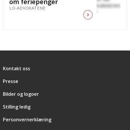
om feriepenger
LO-ADVOKATENE
Snarveier
Kontakt oss
Presse
Bilder og logoer
Stilling ledig
Personvernerklæring