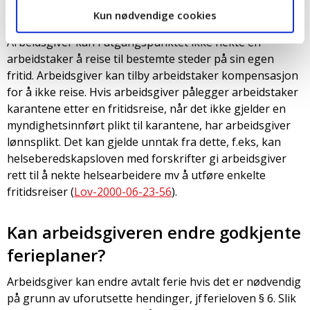
til utlandet når jeg har ferie?
Kun nødvendige cookies
Arbeidsgiver kan i utgangspunktet ikke nekte en
arbeidstaker å reise til bestemte steder på sin egen
fritid. Arbeidsgiver kan tilby arbeidstaker kompensasjon
for å ikke reise. Hvis arbeidsgiver pålegger arbeidstaker
karantene etter en fritidsreise, når det ikke gjelder en
myndighetsinnført plikt til karantene, har arbeidsgiver
lønnsplikt. Det kan gjelde unntak fra dette, f.eks, kan
helseberedskapsloven med forskrifter gi arbeidsgiver
rett til å nekte helsearbeidere mv å utføre enkelte
fritidsreiser (
Lov-2000-06-23-56
).
Kan arbeidsgiveren endre godkjente
ferieplaner?
Arbeidsgiver kan endre avtalt ferie hvis det er nødvendig
på grunn av uforutsette hendinger, jf ferieloven § 6. Slik