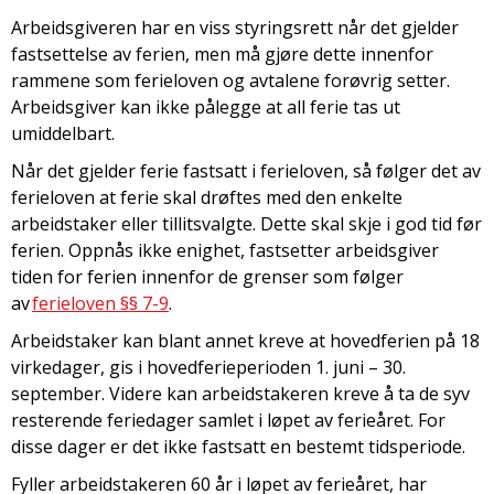
Arbeidsgiveren har en viss styringsrett når det gjelder
fastsettelse av ferien, men må gjøre dette innenfor
rammene som ferieloven og avtalene forøvrig setter.
Arbeidsgiver kan ikke pålegge at all ferie tas ut
umiddelbart.
Når det gjelder ferie fastsatt i ferieloven, så følger det av
ferieloven at ferie skal drøftes med den enkelte
arbeidstaker eller tillitsvalgte. Dette skal skje i god tid før
ferien. Oppnås ikke enighet, fastsetter arbeidsgiver
tiden for ferien innenfor de grenser som følger
av
ferieloven §§ 7-9
.
Arbeidstaker kan blant annet kreve at hovedferien på 18
virkedager, gis i hovedferieperioden 1. juni – 30.
september. Videre kan arbeidstakeren kreve å ta de syv
resterende feriedager samlet i løpet av ferieåret. For
disse dager er det ikke fastsatt en bestemt tidsperiode.
Fyller arbeidstakeren 60 år i løpet av ferieåret, har