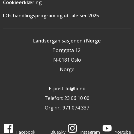
Cookieerklæring
LOs handlingsprogram og uttalelser 2025
Landsorganisasjonen i Norge
Torggata 12
N-0181 Oslo
Norge
E-post:
lo@lo.no
Telefon: 23 06 10 00
Org.nr.: 971 074 337
LO i sosiale medier
LO på
LO på
LO på
LO på
Facebook
BlueSky
Instagram
Youtube