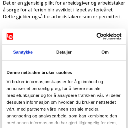
Det er en gjensidig plikt for arbeidsgiver og arbeidstaker
å sørge for at ferien blir avviklet i løpet av ferieåret.
Dette gjelder også for arbeidstakere som er permittert.
Når har jeg krav på å vite om hva
som er godkjent eller fastsatt av
ferie?
Samtykke
Detaljer
Om
Arbeidstaker har rett til å få svar om feriefastsetting
tidligst mulig og senest 2 måneder før ferien tar til. Her
Denne nettsiden bruker cookies
gjelder det imidlertid likevel et unntak, nemlig hvis
Vi bruker informasjonskapsler for å gi innhold og
særlige grunner er til hinder for dette.
annonser et personlig preg, for å levere sosiale
mediefunksjoner og for å analysere trafikken vår. Vi deler
Arbeidsgivers adgang til endring av
dessuten informasjon om hvordan du bruker nettstedet
fastsatt ferie
vårt, med partnerne våre innen sosiale medier,
annonsering og analysearbeid, som kan kombinere den
Arbeidsgivers adgang til endring av fastsatt ferie er
med annen informasjon du har gjort tilgjengelig for dem,
snever. Det følger av
ferieloven §
6 nr. 3 at endringer må