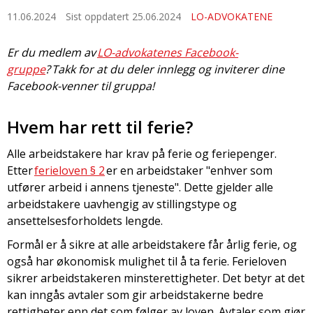
11.06.2024
Sist oppdatert 25.06.2024
LO-ADVOKATENE
Er du medlem av
LO-advokatenes Facebook-
gruppe
? Takk for at du deler innlegg og inviterer dine
Facebook-venner til gruppa!
Hvem har rett til ferie?
Alle arbeidstakere har krav på ferie og feriepenger.
Etter
ferieloven § 2
er en arbeidstaker "enhver som
utfører arbeid i annens tjeneste". Dette gjelder alle
arbeidstakere uavhengig av stillingstype og
ansettelsesforholdets lengde.
Formål er å sikre at alle arbeidstakere får årlig ferie, og
også har økonomisk mulighet til å ta ferie. Ferieloven
sikrer arbeidstakeren minsterettigheter. Det betyr at det
kan inngås avtaler som gir arbeidstakerne bedre
rettigheter enn det som følger av loven. Avtaler som gjør