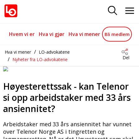
Høyesterettssak_-_kan_Telenor_s
Gå til hovedinnhold
Gå til navigasjon
Hvem vi er
Hva vi gjør
Hva vi mener
Bli medlem
Hva vi mener
LO-advokatene
Del
Nyheter fra LO-advokatene
Høyesterettssak - kan Telenor
si opp arbeidstaker med 33 års
ansiennitet?
Arbeidstaker med 33 års ansiennitet har vunnet
over Telenor Norge AS i tingretten og