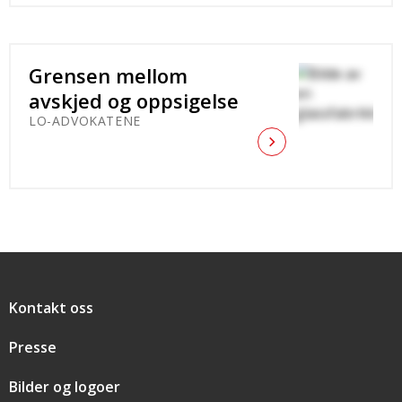
Grensen mellom
avskjed og oppsigelse
LO-ADVOKATENE
Snarveier
Kontakt oss
Presse
Bilder og logoer