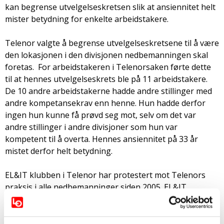
kan begrense utvelgelseskretsen slik at ansiennitet helt
mister betydning for enkelte arbeidstakere.
Telenor valgte å begrense utvelgelseskretsene til å være
den lokasjonen i den divisjonen nedbemanningen skal
foretas. For arbeidstakeren i Telenorsaken førte dette
til at hennes utvelgelseskrets ble på 11 arbeidstakere.
De 10 andre arbeidstakerne hadde andre stillinger med
andre kompetansekrav enn henne. Hun hadde derfor
ingen hun kunne få prøvd seg mot, selv om det var
andre stillinger i andre divisjoner som hun var
kompetent til å overta. Hennes ansiennitet på 33 år
mistet derfor helt betydning.
EL&IT klubben i Telenor har protestert mot Telenors
praksis i alle nedbemanninger siden 2005. EL&IT
forbundet har også gått inn som partshjelper til støtte
for sitt medlem i saken for Høyesterett.