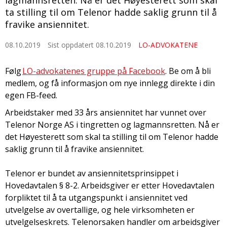
lagmannsretten. Nå er det Høyesterett som skal
ta stilling til om Telenor hadde saklig grunn til å
fravike ansiennitet.
08.10.2019
Sist oppdatert 08.10.2019
LO-ADVOKATENE
Følg
LO-advokatenes gruppe på Facebook
. Be om å bli
medlem, og få informasjon om nye innlegg direkte i din
egen FB-feed.
Arbeidstaker med 33 års ansiennitet har vunnet over
Telenor Norge AS i tingretten og lagmannsretten. Nå er
det Høyesterett som skal ta stilling til om Telenor hadde
saklig grunn til å fravike ansiennitet.
Telenor er bundet av ansiennitetsprinsippet i
Hovedavtalen § 8-2. Arbeidsgiver er etter Hovedavtalen
forpliktet til å ta utgangspunkt i ansiennitet ved
utvelgelse av overtallige, og hele virksomheten er
utvelgelseskrets. Telenorsaken handler om arbeidsgiver