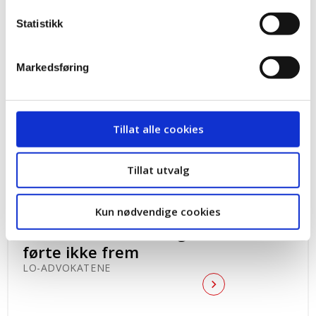
Statistikk
Ugyldige oppsigelser
av Elkjøpansatte
Markedsføring
LO-ADVOKATENE
Tillat alle cookies
Tillat utvalg
Krav om fast
ansettelse etter
Kun nødvendige cookies
virksomhetsoverdragelse
førte ikke frem
LO-ADVOKATENE