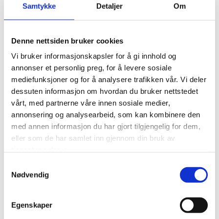
Samtykke
Detaljer
Om
Lagmannsretten kom til at Telenor Norge AS sin praksis
svekket ansiennitetsprinsippets betydning:
Denne nettsiden bruker cookies
"Ansiennitetsprinsippet er grunnleggende og
Vi bruker informasjonskapsler for å gi innhold og
lagmannsrettens flertall mener Telenors bruk av den
annonser et personlig preg, for å levere sosiale
angitte utvalgskrets gir prinsippet svekket betydning.
mediefunksjoner og for å analysere trafikken vår. Vi deler
Etter en samlet vurdering har lagmannsrettens flertall
dessuten informasjon om hvordan du bruker nettstedet
kommet til at det ikke foreligger tungtveiende grunner
vårt, med partnerne våre innen sosiale medier,
for å begrense utvalgskretsen slik Telenor har gjort da
annonsering og analysearbeid, som kan kombinere den
A ble sagt opp fra sin stilling. Flertallet har videre
med annen informasjon du har gjort tilgjengelig for dem,
kommet til at det ikke pålegger Telenor en
eller som de har samlet inn gjennom din bruk av
uforholdsmessig tyngende prosess å bruke en større
tjenestene deres.
utvalgskrets. Utvalgskretsen er usaklig og oppsigelsen
av A dermed ugyldig."
Samtykkevalg
Nødvendig
Telenorsaken behandles av Høyesterett 15. og 16.
oktober. Dom blir trolig avsagt i begynnelsen av
Egenskaper
november.