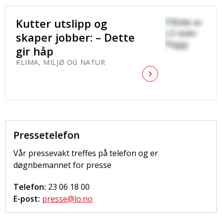
Kutter utslipp og
skaper jobber: – Dette
gir håp
KLIMA, MILJØ OG NATUR
Kontakt
Pressetelefon
Vår pressevakt treffes på telefon og er
døgnbemannet for presse
Telefon:
23 06 18 00
E-post:
presse@lo.no