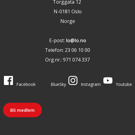
Torggata 12
N-0181 Oslo
Norge
E-post:
lo@lo.no
Telefon: 23 06 10 00
Org.nr.: 971 074 337
LO i sosiale medier
LO på
LO på
LO på
LO på
Facebook
BlueSky
Instagram
Youtube
Bli medlem