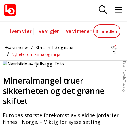
Mineralmangel truer sikkerheten
Gå til hovedinnhold
Gå til navigasjon
Hvem vi er
Hva vi gjør
Hva vi mener
Bli medlem
Hva vi mener
Klima, miljø og natur
Del
Nyheter om klima og miljø
Foto: Pexels/Pixabay
Mineralmangel truer
sikkerheten og det grønne
skiftet
Europas største forekomst av sjeldne jordarter
finnes i Norge. – Viktig for sysselsetting,