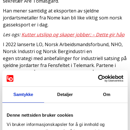
sekretær Are Tomasgard.
Han mener samtidig at eksporten av sjeldne
jordartsmetaller fra Nome kan bli like viktig som norsk
gasseksport er i dag.
Les ogs:
Kutter utslipp og skaper jobber: – Dette gir håp
I 2022 lanserte LO, Norsk Arbeidsmandsforbund, NHO,
Norsk Industri og Norsk Bergindustri en
egen strategi med anbefalinger for industriell satsing på
sjeldne jordarter fra Fensfeltet i Telemark. Partene i
arbeidslivet står sammen om at Norge må etablere en
satsing på kritiske råmaterialer og tilhørende
verdikjeder sammen med EU.
Samtykke
Detaljer
Om
– Mineralindustrien kan gi nye arbeidsplasser,
eksportmuligheter som gir inntekter til fellesskapet og
bidra med viktig råstoff til det grønne skiftet, sier
Denne nettsiden bruker cookies
Tomasgard.
Vi bruker informasjonskapsler for å gi innhold og
Regjeringen har siden lagt fram