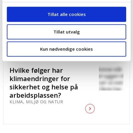
standard for mineralutvinning og har som mål om å
utvikle verdens mest bærekraftige mineralutvinning.
Tillat alle cookies
Dette gruvekonseptet inkluderer en elektrifisert og
autonom gruve med tilbakefylling av overskuddsmasser
Tillat utvalg
for blant annet maksimal utnyttelse av forekomsten.
Les også:
Positiv til nytt vindkraftprosjekt
Kun nødvendige cookies
Hvilke følger har
klimaendringer for
sikkerhet og helse på
arbeidsplassen?
KLIMA, MILJØ OG NATUR