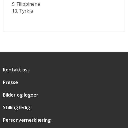
9. Filippinene
10. Tyrkia
Snarveier
Kontakt oss
Presse
Bilder og logoer
Stilling ledig
Personvernerklæring