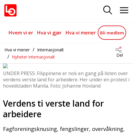
De 10 verste landene for arbeider
Gå til hovedinnhold
Gå til navigasjon
Hvem vi er
Hva vi gjør
Hva vi mener
Bli medlem
Hva vi mener
Internasjonalt
Del
Nyheter internasjonalt
UNDER PRESS: Filippinene er nok en gang på listen over
verdens verste land for arbeidere. Her under en protest i
hovedstaden Manila. Foto: Johanne Hovland
Verdens ti verste land for
arbeidere
Fagforeningsknusing, fengslinger, overvåkning,