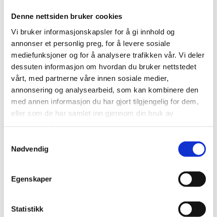
Johanne Hovland.
Denne nettsiden bruker cookies
Politivold, fengslinger og frykt
Vi bruker informasjonskapsler for å gi innhold og
annonser et personlig preg, for å levere sosiale
Fellesnevneren for de verste landene er undetrykkende
mediefunksjoner og for å analysere trafikken vår. Vi deler
lover, motstand mot fagforeninger, politivold,
dessuten informasjon om hvordan du bruker nettstedet
fengslinger, fagforeningsknusing og angrep på
vårt, med partnerne våre innen sosiale medier,
ytringsfrihet og organisajonsfrihet.
annonsering og analysearbeid, som kan kombinere den
med annen informasjon du har gjort tilgjengelig for dem,
Dermed blir det også et angrep på demokratiet i seg
eller som de har samlet inn gjennom din bruk av
selv, skriver ITUC i årets Global Rights Index-rapport.
tjenestene deres.
I de ti landene har dette utspilt seg brutalt på ulike vis:
Samtykkevalg
Nødvendig
BANGLADESH:
I tekstilsektoren som sysseletter 4,5
millioner arbeidere ble forsøk på å danne
fagforeninger hindret og streiker ble møtt med
Egenskaper
brutalitet av politistyrkene.
BELARUS:
Lukasjenko-regimet fortsetter sin brutale
Statistikk
undertykkelse av sivilsamfunnet og har erklært den