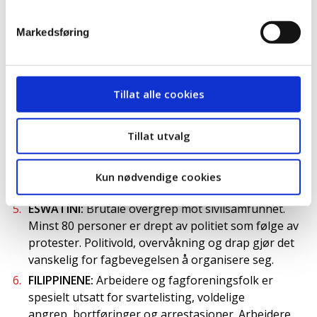
frie og uavhengige fagbevegelsen for forbudt. 1600
personer sitter fengslet, andre har flyktet til eksil.
Markedsføring
ECUADOR:
Myndighetene i landet har brutalt slått
ned på fredelige protester og undertrykket
utviklingen av frie fagforeninger. Over 100
Tillat alle cookies
fagforeningsfolk er arrestert og 5 drept av politi.
EGYPT:
Myndighetene har gjort det forbudt å
Tillat utvalg
registrere nye fagforeninger i flere sektorer.
Samtidig slås det hardt ned på protester.
Arbeidsgivere respekterer heller ikke
Kun nødvendige cookies
organisasjonsretten.
ESWATINI:
Brutale overgrep mot sivilsamfunnet.
Minst 80 personer er drept av politiet som følge av
protester. Politivold, overvåkning og drap gjør det
vanskelig for fagbevegelsen å organisere seg.
FILIPPINENE:
Arbeidere og fagforeningsfolk er
spesielt utsatt for svartelisting, voldelige
angrep, bortføringer og arrestasjoner. Arbeidere