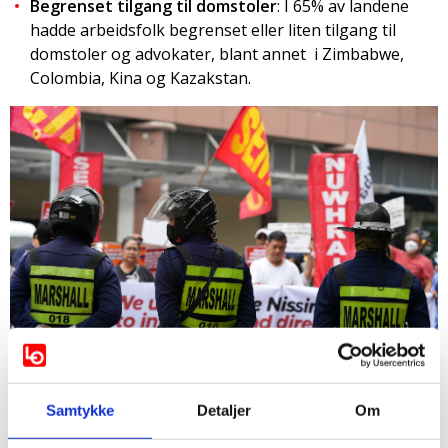
Begrenset tilgang til domstoler
: I 65% av landene
hadde arbeidsfolk begrenset eller liten tilgang til
domstoler og advokater, blant annet i Zimbabwe,
Colombia, Kina og Kazakstan.
Samtykke
Detaljer
Om
I flere land blir arbeidere møtt av politi - og
sikkerhetsstyrker under fredelige protester. Foto: