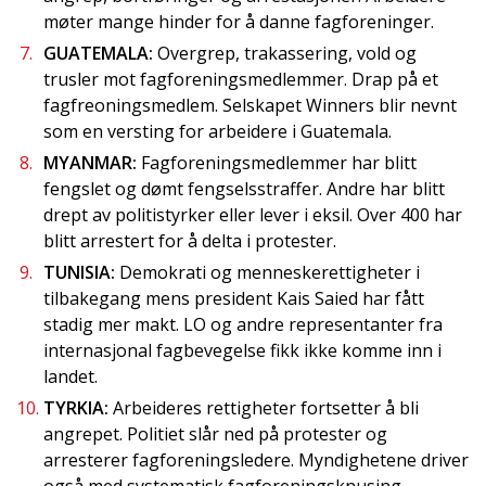
møter mange hinder for å danne fagforeninger.
GUATEMALA:
Overgrep, trakassering, vold og
trusler mot fagforeningsmedlemmer. Drap på et
fagfreoningsmedlem. Selskapet Winners blir nevnt
som en versting for arbeidere i Guatemala.
MYANMAR:
Fagforeningsmedlemmer har blitt
fengslet og dømt fengselsstraffer. Andre har blitt
drept av politistyrker eller lever i eksil. Over 400 har
blitt arrestert for å delta i protester.
TUNISIA:
Demokrati og menneskerettigheter i
tilbakegang mens president Kais Saied har fått
stadig mer makt. LO og andre representanter fra
internasjonal fagbevegelse fikk ikke komme inn i
landet.
TYRKIA:
Arbeideres rettigheter fortsetter å bli
angrepet. Politiet slår ned på protester og
arresterer fagforeningsledere. Myndighetene driver
også med systematisk fagforeningsknusing.