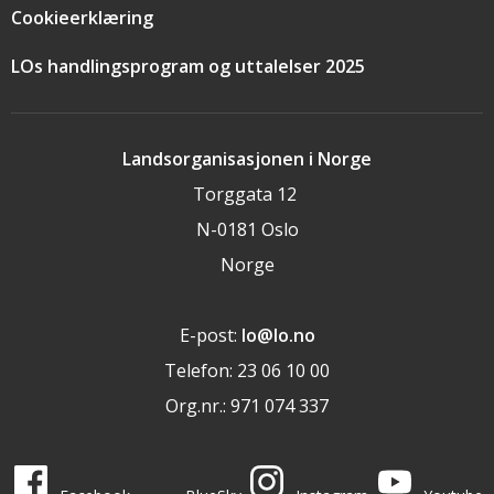
Cookieerklæring
LOs handlingsprogram og uttalelser 2025
Landsorganisasjonen i Norge
Torggata 12
N-0181 Oslo
Norge
E-post:
lo@lo.no
Telefon: 23 06 10 00
Org.nr.: 971 074 337
LO i sosiale medier
LO på
LO på
LO på
LO på