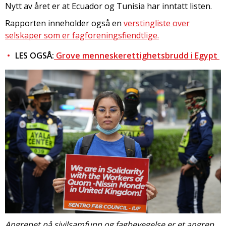
Nytt av året er at Ecuador og Tunisia har inntatt listen.
Rapporten inneholder også en
verstingliste over
selskaper som er fagforeningsfiendtlige.
LES OGSÅ:
Grove menneskerettighetsbrudd i Egypt
Angrepet på sivilsamfunn og fagbevegelse er et angrep