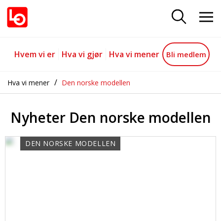
Nyheter Den norske modellen
Gå til hovedinnhold
Gå til navigasjon
Hvem vi er
Hva vi gjør
Hva vi mener
Bli medlem
Hva vi mener
Den norske modellen
Nyheter Den norske modellen
DEN NORSKE MODELLEN