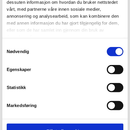
dessuten informasjon om hvordan du bruker nettstedet
Den norske modellen – vår beste
vårt, med partnerne våre innen sosiale medier,
forsikring
annonsering og analysearbeid, som kan kombinere den
I Norge har høy organisasjonsgrad,
med annen informasjon du har gjort tilgjengelig for dem,
hovedavtalene og tariffavtalenes rolle i å
eller som de har samlet inn gjennom din bruk av
regulere arbeidslivet muliggjort et sterkt
tjenestene deres.
partssamarbeid på både virkso...
Samtykkevalg
Nødvendig
Egenskaper
DEN NORSKE MODELLEN
Statistikk
Markedsføring