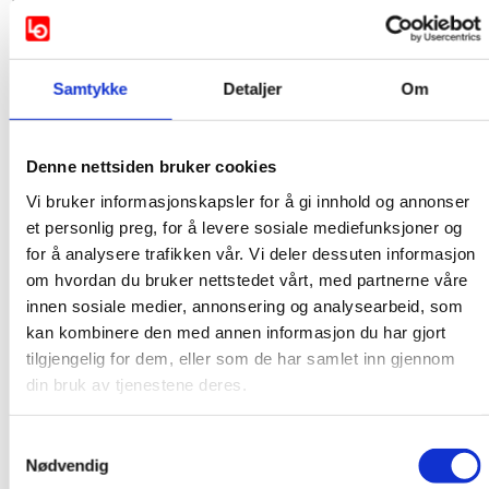
mange av som ikke har faste, hele stillinger.
Blant helsefagarbeidere er det ikke uvanlig at man har
en stilling på 70-80 prosent.
Samtykke
Detaljer
Om
– Tar vi dette som utgangspunkt, så har en kun råd til en
brøkdel av boligene som selges i de store byene og
områdene rundt.
Denne nettsiden bruker cookies
En helsefagarbeider med en stillingsprosent på 75
Vi bruker informasjonskapsler for å gi innhold og annonser
prosent har ikke en gang mulighet til å kjøpe 1/3 av
et personlig preg, for å levere sosiale mediefunksjoner og
boligene i de minst sentrale kommunene i Norge.
for å analysere trafikken vår. Vi deler dessuten informasjon
– Når arbeidsfolk ikke har råd til å bo der arbeidskraften
om hvordan du bruker nettstedet vårt, med partnerne våre
trengs, vil det ikke bare ramme den enkelte, men også
innen sosiale medier, annonsering og analysearbeid, som
tjenestene de skal yte i det private og i det offentlige,
kan kombinere den med annen informasjon du har gjort
sier Sæther.
tilgjengelig for dem, eller som de har samlet inn gjennom
din bruk av tjenestene deres.
FAKTAFLAK LOS BOLIGINDEKS
Samtykkevalg
Nødvendig