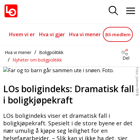
LOs boligindeks
Gå til hovedinnhold
Gå til navigasjon
Hvem vi er
Hva vi gjør
Hva vi mener
Bli medlem
Hva vi mener
Boligpolitikk
Del
Nyheter om boligpolitikk
Foto: Johner/NTB
LOs boligindeks: Dramatisk fall
i boligkjøpekraft
LOs boligindeks viser et dramatisk fall i
boligkjøpekraft. Spesielt i de store byene er det
nær umulig å kjøpe seg leilighet for en
helsefagarbeider. – Slik kan vi ikke ha det, sier