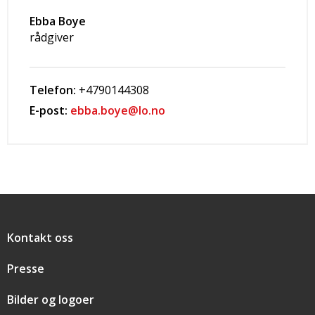
Ebba Boye
rådgiver
Telefon:
+4790144308
E-post:
ebba.boye@lo.no
Snarveier
Kontakt oss
Presse
Bilder og logoer