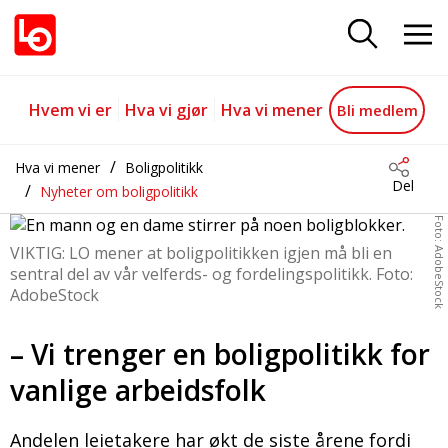
– Vi trenger en boligpolitikk for 
Gå til hovedinnhold
Gå til navigasjon
Hvem vi er
Hva vi gjør
Hva vi mener
Bli medlem
Hva vi mener
Boligpolitikk
Del
Nyheter om boligpolitikk
Foto: AdobeStock
VIKTIG: LO mener at boligpolitikken igjen må bli en
sentral del av vår velferds- og fordelingspolitikk. Foto:
AdobeStock
– Vi trenger en boligpolitikk for
vanlige arbeidsfolk
Andelen leietakere har økt de siste årene fordi