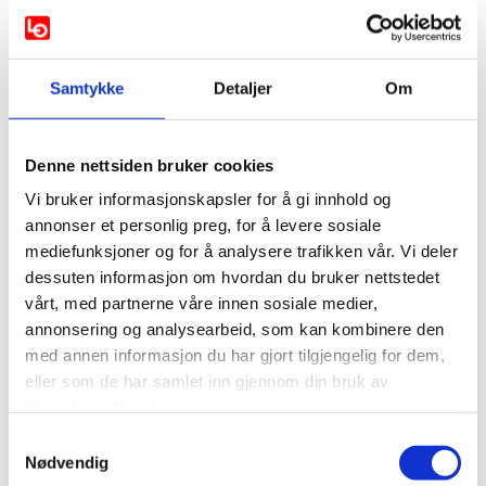
åpningstalen, og i den påpekte hun viktigheten av å ta
tak i ulikheten som har utviklet seg i boligmarkedet.
– Det er få utleieboliger eid av kommunene i Norge.
Samtykke
Detaljer
Om
Markedet er dominert av private aktører.
Utleieleiligheter er blitt investeringsobjekter med stor
avkastning, og enkelte eiendomsbaroner har blitt
Denne nettsiden bruker cookies
søkkrike på å eie utleiemaskiner.
Vi bruker informasjonskapsler for å gi innhold og
Hun peker på de økende boligprisene som grunnen til
annonser et personlig preg, for å levere sosiale
at flere leier.
mediefunksjoner og for å analysere trafikken vår. Vi deler
– Selv om idealet og det beste for flest mulig er å eie sin
dessuten informasjon om hvordan du bruker nettstedet
egen bolig, så bør vi også i Norge har et leiemarked som
vårt, med partnerne våre innen sosiale medier,
fungerer bedre enn det gjør i dag.
annonsering og analysearbeid, som kan kombinere den
med annen informasjon du har gjort tilgjengelig for dem,
Se video fra møtet her
eller som de har samlet inn gjennom din bruk av
Les hele innledningen fra LO-leder Peggy Hessen
tjenestene deres.
Følsvik
her
Samtykkevalg
Nødvendig