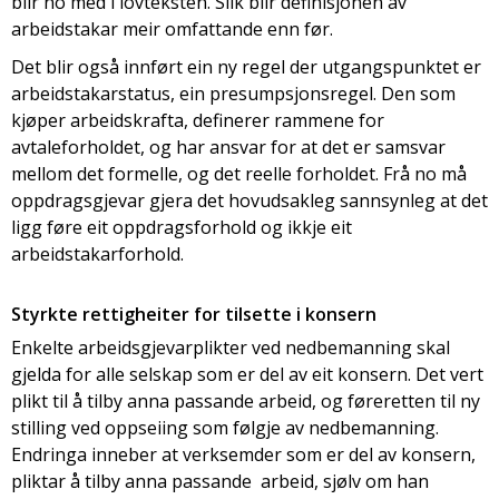
blir no med i lovteksten. Slik blir definisjonen av
arbeidstakar meir omfattande enn før.
Det blir også innført ein ny regel der utgangspunktet er
arbeidstakarstatus, ein presumpsjonsregel. Den som
kjøper arbeidskrafta, definerer rammene for
avtaleforholdet, og har ansvar for at det er samsvar
mellom det formelle, og det reelle forholdet. Frå no må
oppdragsgjevar gjera det hovudsakleg sannsynleg at det
ligg føre eit oppdragsforhold og ikkje eit
arbeidstakarforhold.
Styrkte rettigheiter for tilsette i konsern
Enkelte arbeidsgjevarplikter ved nedbemanning skal
gjelda for alle selskap som er del av eit konsern. Det vert
plikt til å tilby anna passande arbeid, og føreretten til ny
stilling ved oppseiing som følgje av nedbemanning.
Endringa inneber at verksemder som er del av konsern,
pliktar å tilby anna passande arbeid, sjølv om han