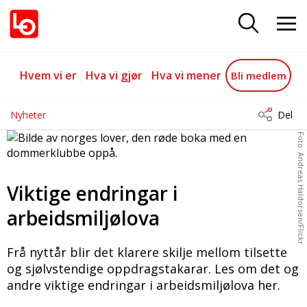
Viktige endringar i arbeidsmiljøl
Gå til hovedinnhold
Gå til navigasjon
Hvem vi er
Hva vi gjør
Hva vi mener
Bli medlem
Nyheter
Del
Foto: Andreas Haldorsen/Flickr
Viktige endringar i
arbeidsmiljølova
Frå nyttår blir det klarere skilje mellom tilsette
og sjølvstendige oppdragstakarar. Les om det og
andre viktige endringar i arbeidsmiljølova her.