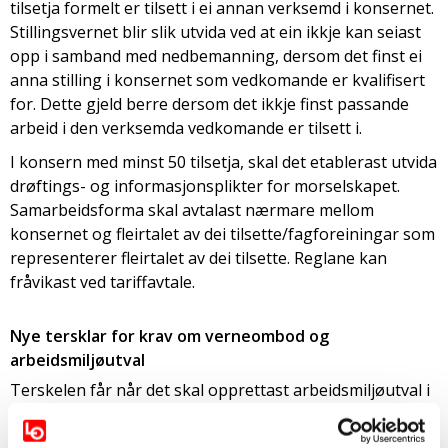
tilsetja formelt er tilsett i ei annan verksemd i konsernet.
Stillingsvernet blir slik utvida ved at ein ikkje kan seiast
opp i samband med nedbemanning, dersom det finst ei
anna stilling i konsernet som vedkomande er kvalifisert
for. Dette gjeld berre dersom det ikkje finst passande
arbeid i den verksemda vedkomande er tilsett i.
I konsern med minst 50 tilsetja, skal det etablerast utvida
drøftings- og informasjonsplikter for morselskapet.
Samarbeidsforma skal avtalast nærmare mellom
konsernet og fleirtalet av dei tilsette/fagforeiningar som
representerer fleirtalet av dei tilsette. Reglane kan
fråvikast ved tariffavtale.
Nye tersklar for krav om verneombod og
arbeidsmiljøutval
Terskelen får når det skal opprettast arbeidsmiljøutval i
ei verksemd blir senka frå 50 til 30 tilsetja. I tillegg kan
det krevjast arbeidsmiljøutval i verksemder med 10