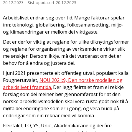
20.12.2023
Sist oppdatert 20.12.2023
Arbeidslivet endrar seg over tid. Mange faktorar spelar
inn; teknologi, globalisering, folkesamansetting, miljø-
og klimaendringar er mellom dei viktigaste.
Det er derfor viktig at reglane for ulike tilknytingsformer
og reglane for organisering av verksemdene virkar slik
me ønskjer. Dersom ikkje, må det vurderast om det er
behov for å endra og justera dei.
I juni 2021 presenterte eit offentleg utval, populært kalla
Fougnerutvalet,
NOU 2021:9, Den norske modellen og
arbeidslivet i framtida.
Der legg fleirtalet fram ei rekkje
forslag som dei meiner bør gjennomførast for at den
norske arbeidslivsmodellen skal vera rusta godt nok til å
møta dei endringane som er i gong, og vera budd på
endringar som ein reknar med vil komma.
Fleirtalet, LO, YS, Unio, Akademikarane og dei fire