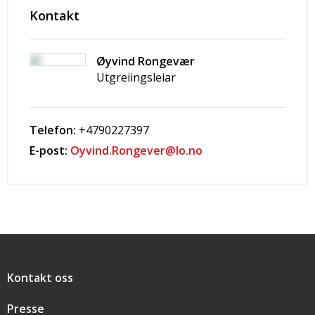
Kontakt
Øyvind Rongevær
Utgreiingsleiar
Telefon:
+4790227397
E-post:
Oyvind.Rongever@lo.no
Snarveier
Kontakt oss
Presse