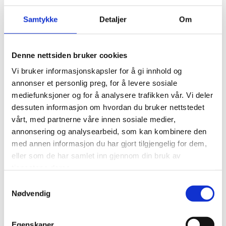
tilsette.
Samtykke
Detaljer
Om
Terskelen for når ei verksemd skal ha verneombod, blir
senka frå ti tilsette til fem tilsette.
Arbeidsgjevar har plikt til å etablera eit fullt forsvarleg
Denne nettsiden bruker cookies
arbeidsmiljø også for innleigde arbeidstakarar,
Vi bruker informasjonskapsler for å gi innhold og
oppdragstakarar i plattformselskap osb. Det blir
annonser et personlig preg, for å levere sosiale
presisert i lova at oppgåvene til verneombodet også skal
mediefunksjoner og for å analysere trafikken vår. Vi deler
omfatta innleigde arbeidstakarar og sjølvstendige
dessuten informasjon om hvordan du bruker nettstedet
oppdragstakarar som utfører arbeid i nær tilknyting til
vårt, med partnerne våre innen sosiale medier,
verksemda.
annonsering og analysearbeid, som kan kombinere den
med annen informasjon du har gjort tilgjengelig for dem,
Drøftingspliktene i arbeidsmiljølova
eller som de har samlet inn gjennom din bruk av
Bestemmingane om deltid, mellombels tilsetjing og
tjenestene deres.
innleige, samlast i ei ny føresegn i §14-14 a.
Samtykkevalg
Drøftingsplikta blir utvida til å omfatta bruk av
Nødvendig
sjølvstendige oppdragstakarar og tenestekjøp frå andre
verksemder som har noko å seia for bemanninga.
Egenskaper