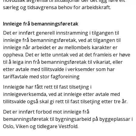
hovudsak avgrensa til situasjonar der det ligg føre eit
særleg og tidsavgrensa behov for arbeidskraft.
Innleige frå bemanningsføretak
Det er innført generell innstramming i tilgangen til
innleige frå bemanningsføretak, ved at tilgangen til
innleige når arbeidet er av mellombels karakter er
oppheva. Det er lette unntak ved at det framleis er høve
til å leiga inn frå bemanningsføretak til vikariat, eller
etter avtale med tillitsvalde i verksemder som har
tariffavtale med stor fagforeining
Innleigde har fått rett til fast tilsetjing i
innleigeverksemda, ved at innleige etter avtale med
tillitsvalde også skal gi rett til fast tilsetjing etter tre år.
Det er innført forbod mot innleige frå
bemanningsføretak til bygningsarbeid på byggeplassar i
Oslo, Viken og tidlegare Vestfold.