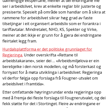
uavhengige ekspertane, meiner at dei endringane me
ser i arbeidslivet, krev at enkelte reglar blir justerte og
presiserte. Spesielt på område som handlar om å sikra at
rammene for arbeidslivet sikrar høg grad av faste
tilsetjingar i eit organisert arbeidsliv som er forankra i
tariffavtalar. Mindretalet, NHO, KS, Spekter og Virke,
meiner at det ikkje er grunn for å gjera dei endringane
fleirtalet legg fram.
Hurdalsplattforma er det politiske grunnlaget for
Regjeringa.
Under overskrifta «Rettane til
arbeidstakarane», seier dei … «Arbeidsmiljølova er ein
berebjelke i den norsk modellen, og må forsterkast og
fornyast for å møta utviklinga i arbeidslivet. Regjeringa
vil derfor følgja opp forslaga frå Fougner-utvalet om
arbeidslivet i framtida».
Etter omfattande høyringsrundar enda regjeringa opp
med å fremja dei fleste forslaga til Fougnerutvalet, og dei
fekk støtte for det i Stortinget. Fleire av endringane er