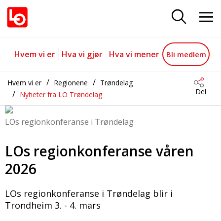
LOs regionkonferanse våren 202
Gå til hovedinnhold
Gå til navigasjon
Hvem vi er
Hva vi gjør
Hva vi mener
Bli medlem
Hvem vi er
Regionene
Trøndelag
Del
Nyheter fra LO Trøndelag
LOs regionkonferanse i Trøndelag
LOs regionkonferanse våren
2026
LOs regionkonferanse i Trøndelag blir i
Trondheim 3. - 4. mars