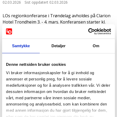
02.03.2026
Sist oppdatert 02.03.2026
LOs regionkonferanse i Trøndelag avholdes på Clarion
Hotel Trondheim 3. - 4. mars. Konferansen starter kl.
10.00 tirsdag og avsluttes kl. 13.00 onsdag.
LOs regionkonferanse er et samarbeidsorgan der omlag
120 representanter fra LOs forbund og
Samtykke
Detaljer
Om
lokalorganisasjoner i Trøndelag møtes for å diskutere
faglige spørsmål og vedta uttalelser.
Fordeling av representanter – se Retningslinjer for
Denne nettsiden bruker cookies
regionkonferanser og basert på forbundenes innmeldte
Vi bruker informasjonskapsler for å gi innhold og
yrkesaktive
medlemstall i Trøndelag pr. 10.12.2025
.
annonser et personlig preg, for å levere sosiale
mediefunksjoner og for å analysere trafikken vår. Vi deler
Her kan du se
innkalling
og
invitasjon
.
dessuten informasjon om hvordan du bruker nettstedet
Forslagsfrist for forbund, lokalorganisasjoner og LOs
vårt, med partnerne våre innen sosiale medier,
vedtektsfestede utvalg er 04.02.2026. Dette gjelder ikke
annonsering og analysearbeid, som kan kombinere den
forslag til dagsaktuelle uttalelser.
med annen informasjon du har gjort tilgjengelig for dem,
Sakspapirer til regionkonferansen ble sendt 23.02.2026
.
eller som de har samlet inn gjennom din bruk av