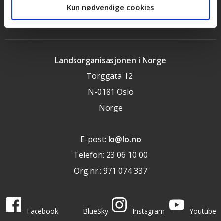
Kun nødvendige cookies
LOs handlingsprogram og uttalelser 2025
Landsorganisasjonen i Norge
Torggata 12
N-0181 Oslo
Norge
E-post:
lo@lo.no
Telefon: 23 06 10 00
Org.nr.: 971 074 337
LO i sosiale medier
LO på
LO på
LO på
LO på
Facebook
BlueSky
Instagram
Youtube