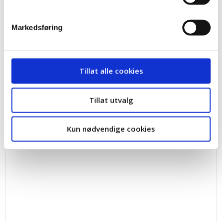
Varsler lønnsløft som
gir økt kjøpekraft
Markedsføring
LØNNSOPPGJØR
Tillat alle cookies
Tillat utvalg
Kun nødvendige cookies