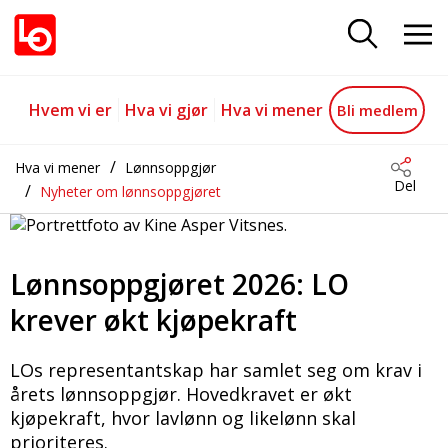
LO krever økt kjøpekraft
Gå til hovedinnhold
Gå til navigasjon
Hvem vi er
Hva vi gjør
Hva vi mener
Bli medlem
Hva vi mener
Lønnsoppgjør
Del
Nyheter om lønnsoppgjøret
Lønnsoppgjøret 2026: LO
krever økt kjøpekraft
LOs representantskap har samlet seg om krav i
årets lønnsoppgjør. Hovedkravet er økt
kjøpekraft, hvor lavlønn og likelønn skal
prioriteres.