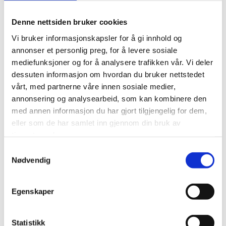
LOs representantskap vedtok at årets lønnsoppgjør skal
gjennomføres som et forbundsvist oppgjør i tråd med
Denne nettsiden bruker cookies
frontfagsmodellen. Det betyr at Fellesforbundet
Vi bruker informasjonskapsler for å gi innhold og
forhandler først og legger rammene for resten av
annonser et personlig preg, for å levere sosiale
arbeidslivet.
mediefunksjoner og for å analysere trafikken vår. Vi deler
Tariffpolitisk uttalelse, hovedoppgjøret 2026 vedtatt i
dessuten informasjon om hvordan du bruker nettstedet
LOs representantskap 17. februar kan leses her.
vårt, med partnerne våre innen sosiale medier,
annonsering og analysearbeid, som kan kombinere den
med annen informasjon du har gjort tilgjengelig for dem,
eller som de har samlet inn gjennom din bruk av
Tariffpolitisk uttalelse
tjenestene deres.
- hovedoppgjøret 2026
Samtykkevalg
LØNNSOPPGJØR
Nødvendig
Egenskaper
Statistikk