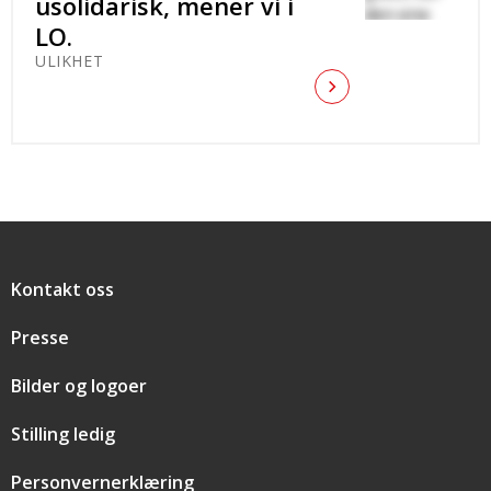
usolidarisk, mener vi i
LO.
ULIKHET
Snarveier
Kontakt oss
Presse
Bilder og logoer
Stilling ledig
Personvernerklæring