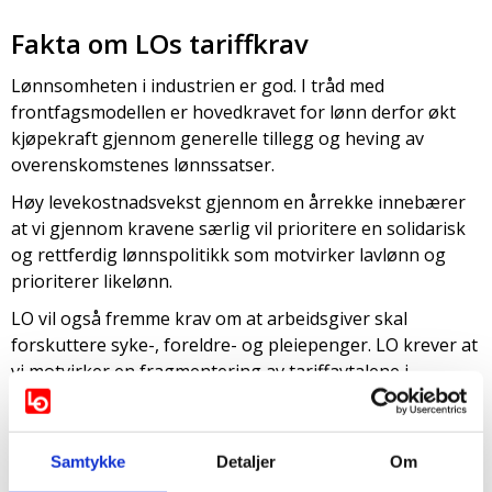
Fakta om LOs tariffkrav
Lønnsomheten i industrien er god. I tråd med
frontfagsmodellen er hovedkravet for lønn derfor økt
kjøpekraft gjennom generelle tillegg og heving av
overenskomstenes lønnssatser.
Høy levekostnadsvekst gjennom en årrekke innebærer
at vi gjennom kravene særlig vil prioritere en solidarisk
og rettferdig lønnspolitikk som motvirker lavlønn og
prioriterer likelønn.
LO vil også fremme krav om at arbeidsgiver skal
forskuttere syke-, foreldre- og pleiepenger. LO krever at
vi motvirker en fragmentering av tariffavtalene i
offentlig sektor.
Forbundsvist oppgjør
Samtykke
Detaljer
Om