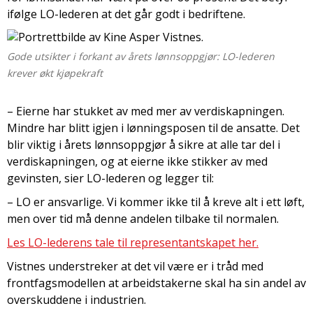
ifølge LO-lederen at det går godt i bedriftene.
Gode utsikter i forkant av årets lønnsoppgjør: LO-lederen
krever økt kjøpekraft
– Eierne har stukket av med mer av verdiskapningen.
Mindre har blitt igjen i lønningsposen til de ansatte. Det
blir viktig i årets lønnsoppgjør å sikre at alle tar del i
verdiskapningen, og at eierne ikke stikker av med
gevinsten, sier LO-lederen og legger til:
– LO er ansvarlige. Vi kommer ikke til å kreve alt i ett løft,
men over tid må denne andelen tilbake til normalen.
Les LO-lederens tale til representantskapet her.
Vistnes understreker at det vil være er i tråd med
frontfagsmodellen at arbeidstakerne skal ha sin andel av
overskuddene i industrien.