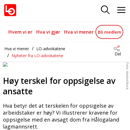
Terskelen for å si opp en ansatt 
Gå til hovedinnhold
Gå til navigasjon
Hvem vi er
Hva vi gjør
Hva vi mener
Bli medlem
Hva vi mener
LO-advokatene
Del
Nyheter fra LO-advokatene
Foto: AdobeStock
Høy terskel for oppsigelse av
ansatte
Hva betyr det at terskelen for oppsigelse av
arbeidstaker er høy? Vi illustrerer kravene for
oppsigelse med en avsagt dom fra Hålogaland
lagmannsrett.