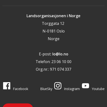
Landsorganisasjonen i Norge
Torggata 12
N-0181 Oslo
Norge
E-post:
lo@lo.no
Telefon: 23 06 10 00
Org.nr.: 971 074 337
LO i sosiale medier
LO på
LO på
LO på
LO på
Facebook
BlueSky
Instagram
Youtube