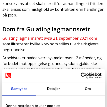
konsekvens at det skal mer til for at handlinger i fritiden
skal anses som mislighold av kontrakten enn handlinger
på jobb.
Dom fra Gulating lagmannsrett
Gulating lagmannsrett avsa 21. september 2021 dom
som illustrerer hvilke krav som stilles til arbeidsgivers
begrunnelse.
Arbeidstaker hadde vært sykmeldt over 12 måneder, og
forbudet mot oppsigelse grunnet sykdom gjaldt ikke
lengre. Oppsigelsen var imidlertid ikke bare begrunnet i
arbeidstakers sykdom. I tillegg var den begrunnet i
påstand om ulegitimert fravær, brudd på
telefonreglement og opptreden på sosiale medier.
Samtykke
Detaljer
Om
Lagmannsretten kom til at det i denne konkrete saken
var det usaklig å legge vekt på de påståtte brudd på
telefonreglement og opptreden på sosiale medier. I og
Denne nettsiden bruker cookies