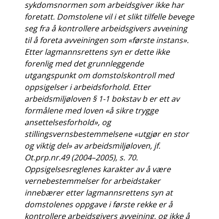
sykdomsnormen som arbeidsgiver ikke har
foretatt. Domstolene vil i et slikt tilfelle bevege
seg fra å kontrollere arbeidsgivers avveining
til å foreta avveiningen som «første instans».
Etter lagmannsrettens syn er dette ikke
forenlig med det grunnleggende
utgangspunkt om domstolskontroll med
oppsigelser i arbeidsforhold. Etter
arbeidsmiljøloven § 1-1 bokstav b er ett av
formålene med loven «å sikre trygge
ansettelsesforhold», og
stillingsvernsbestemmelsene «utgjør en stor
og viktig del» av arbeidsmiljøloven, jf.
Ot.prp.nr.49 (2004–2005), s. 70.
Oppsigelsesreglenes karakter av å være
vernebestemmelser for arbeidstaker
innebærer etter lagmannsrettens syn at
domstolenes oppgave i første rekke er å
kontrollere arbeidsgivers avveining, og ikke å