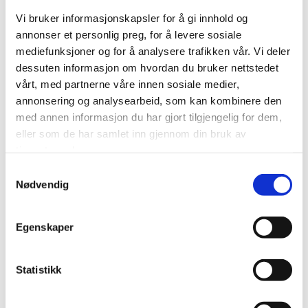
med at arbeidsgiver hadde lagt vekt på usaklige hensyn,
Vi bruker informasjonskapsler for å gi innhold og
kom lagmannsretten til at også oppsigelsen usaklig.
annonser et personlig preg, for å levere sosiale
mediefunksjoner og for å analysere trafikken vår. Vi deler
Alltid avveining mellom
dessuten informasjon om hvordan du bruker nettstedet
vårt, med partnerne våre innen sosiale medier,
arbeidsgivers og arbeidstakers
annonsering og analysearbeid, som kan kombinere den
interesser
med annen informasjon du har gjort tilgjengelig for dem,
eller som de har samlet inn gjennom din bruk av
Det skal alltid foretas en avveining mellom arbeidsgiver
tjenestene deres.
og arbeidstakers interesser. I og med at arbeidsgiver i
Samtykkevalg
sin avveining hadde lagt vekt på både saklige og
Nødvendig
usaklige hensyn, ble arbeidssgivers avveining feil.
Lagmannsretten uttalte
Egenskaper
"
En avveiningen av arbeidsgivers og
arbeidstakers interesser ved sykdom og
påfølgende ulegitimert fravær er av en annen
Statistikk
karakter enn en avveining som også
inkluderer klanderverdig adferd på