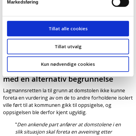
Markedsføring
arbeidstakers side. En del av den
klanderverdige adferden omfatter i tillegg
opptreden og uttalelser på sosiale medier,
som igjen reiser spørsmål om ansattes
Tillat alle cookies
ytringsfrihet, med strengere krav til
oppsigelsesgrunn enn for reglementsbrudd
."
Tillat utvalg
Ikke domstolens jobb å vurdere om
Kun nødvendige cookies
arbeidstaker kunne vært oppsagt
med en alternativ begrunnelse
Lagmannsretten la til grunn at domstolen ikke kunne
foreta en vurdering av om de to andre forholdene isolert
ville ført til at kommunen gikk til oppsigelse, og
oppsigelsen ble derfor kjent ugyldig.
"
Den ankende part anfører at domstolene i en
slik situasjon skal foreta en avveining etter