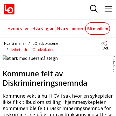
Kommune felt av Diskriminerin
Gå til hovedinnhold
Gå til navigasjon
Hvem vi er
Hva vi gjør
Hva vi mener
Bli medlem
Hva vi mener
LO-advokatene
Del
Nyheter fra LO-advokatene
AdobeStock
Kommune felt av
Diskrimineringsnemnda
Kommune vektla hull i CV i sak hvor en sykepleier
ikke fikk tilbud om stilling i hjemmesykepleien.
Kommunen ble felt i Diskrimineringsnemnda for
diskriminering på grunn av funksjonsnedsettelse.