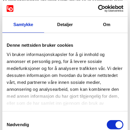
til helserelaterte årsaker som årsak til at stillingen ikke
ble gitt.
Kommunen klarte ikke å vise til andre årsaker som
kunne grunngi tvil over arbeidsevnen utover det
Samtykke
Detaljer
Om
sykefravær som var registrert i tidligere stilling. Dette
tidligere fraværet var dokumentert og gjaldt egen
sykdom, omsorg for egne barn og annen lovlig
Denne nettsiden bruker cookies
tilrettelegging. Nemnda kom etter en vurdering til at det
Vi bruker informasjonskapsler for å gi innhold og
ikke forelå andre forhold i saken enn tidligere
annonser et personlig preg, for å levere sosiale
sykefravær som kunne gi kommunen grunn til å anta at
mediefunksjoner og for å analysere trafikken vår. Vi deler
klager ikke ville klare å stå i stillingen.
dessuten informasjon om hvordan du bruker nettstedet
vårt, med partnerne våre innen sosiale medier,
Diskriminering på grunn av
annonsering og analysearbeid, som kan kombinere den
med annen informasjon du har gjort tilgjengelig for dem,
funksjonsnedsettelse
eller som de har samlet inn gjennom din bruk av
tjenestene deres.
Etter en konkret vurdering av bevisene i saken
konkluderte nemnda med at det forelå absolutt bevistvil.
Samtykkevalg
Det følger av likestillings- og diskrimineringsloven § 37
Nødvendig