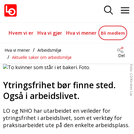
Veileder om ytringsfrihet i arbeid
Gå til hovedinnhold
Gå til navigasjon
Hvem vi er
Hva vi gjør
Hva vi mener
Bli medlem
Hva vi mener
Arbeidsmiljø
Del
Aktuelle saker om arbeidsmiljø
Foto: LO/Kirsten Lia
Ytringsfrihet bør finne sted.
Også i arbeidslivet.
LO og NHO har utarbeidet en veileder for
ytringsfrihet i arbeidslivet, som et verktøy for
praksisarbeidet ute på den enkelte arbeidsplass.