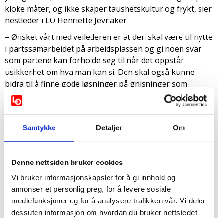
kloke måter, og ikke skaper taushetskultur og frykt, sier
nestleder i LO Henriette Jevnaker.
– Ønsket vårt med veilederen er at den skal være til nytte
i partssamarbeidet på arbeidsplassen og gi noen svar
som partene kan forholde seg til når det oppstår
usikkerhet om hva man kan si. Den skal også kunne
bidra til å finne gode løsninger på gnisninger som
oppstår fordi noen har uttalt seg fritt om forhold som
andre mener er uønsket.
Ytringsfrihetskommisjonen undersøkte i 2022 rammene
Samtykke
Detaljer
Om
for ytringsfrihet i Norge, og anbefalte aktørene i
arbeidslivet å legge til rette for mer kunnskap,
opplæring og trening i å bruke ytringsfriheten. LO og
Denne nettsiden bruker cookies
NHO tror, i likhet med Ytringsfrihetskommisjonen, at
Vi bruker informasjonskapsler for å gi innhold og
mange arbeidstakere ikke uttaler seg fordi de er usikre
annonser et personlig preg, for å levere sosiale
på hvor grensene går. Dette kan også være uklart for
mediefunksjoner og for å analysere trafikken vår. Vi deler
mange arbeidsgivere.
dessuten informasjon om hvordan du bruker nettstedet