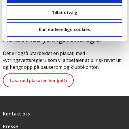
klubbene og i partssamarbeidet.
Tillat utvalg
Last ned veilederen (pdf)
Kun nødvendige cookies
Plakat med ytringsvettsregler
Det er også utarbeidet en plakat, med
«ytringsvettsregler» som vi anbefaler at blir skrevet ut
og hengt opp på pauserom og klubbkontor.
Last ned plakaten her (pdf)
Snarveier
Kontakt oss
Presse