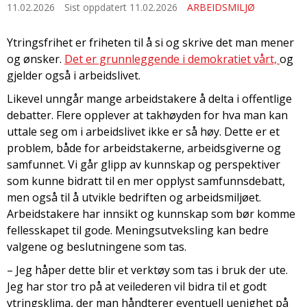
11.02.2026
Sist oppdatert 11.02.2026
ARBEIDSMILJØ
Ytringsfrihet er friheten til å si og skrive det man mener
og ønsker.
Det er grunnleggende i demokratiet vårt,
og
gjelder også i arbeidslivet.
Likevel unngår mange arbeidstakere å delta i offentlige
debatter. Flere opplever at takhøyden for hva man kan
uttale seg om i arbeidslivet ikke er så høy. Dette er et
problem, både for arbeidstakerne, arbeidsgiverne og
samfunnet. Vi går glipp av kunnskap og perspektiver
som kunne bidratt til en mer opplyst samfunnsdebatt,
men også til å utvikle bedriften og arbeidsmiljøet.
Arbeidstakere har innsikt og kunnskap som bør komme
fellesskapet til gode. Meningsutveksling kan bedre
valgene og beslutningene som tas.
– Jeg håper dette blir et verktøy som tas i bruk der ute.
Jeg har stor tro på at veilederen vil bidra til et godt
ytringsklima, der man håndterer eventuell uenighet på