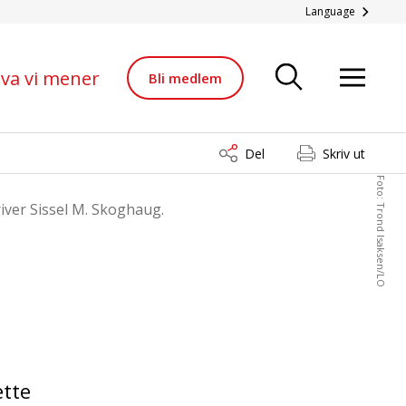
Language
va vi mener
Bli medlem
Del
Skriv ut
Foto: Trond Isaksen/LO
river Sissel M. Skoghaug.
ette