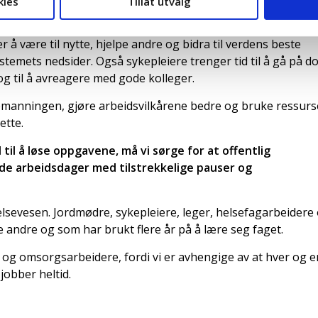
kies
Tillat utvalg
er å være til nytte, hjelpe andre og bidra til verdens beste
emets nedsider. Også sykepleiere trenger tid til å gå på do, 
 og til å avreagere med gode kolleger.
p bemanningen, gjøre arbeidsvilkårene bedre og bruke ressur
ette.
d til å løse oppgavene, må vi sørge for at offentlig
ode arbeidsdager med tilstrekkelige pauser og
elsevesen. Jordmødre, sykepleiere, leger, helsefagarbeidere
e andre og som har brukt flere år på å lære seg faget.
- og omsorgsarbeidere, fordi vi er avhengige av at hver og e
jobber heltid.