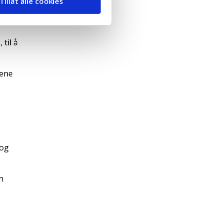
Tillat alle cookies
til å
sene
 og
n