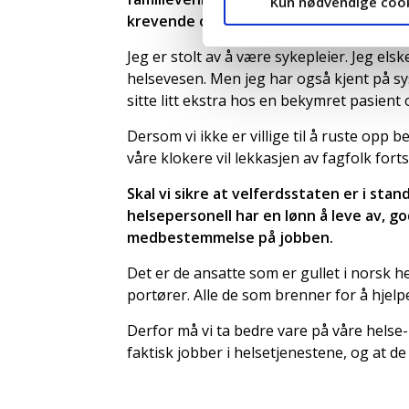
Kun nødvendige coo
krevende oppgavene.
Jeg er stolt av å være sykepleier. Jeg elsk
helsevesen. Men jeg har også kjent på syst
sitte litt ekstra hos en bekymret pasient
Dersom vi ikke er villige til å ruste op
våre klokere vil lekkasjen av fagfolk forts
Skal vi sikre at velferdsstaten er i stan
helsepersonell har en lønn å leve av, g
medbestemmelse på jobben.
Det er de ansatte som er gullet i norsk h
portører. Alle de som brenner for å hjelp
Derfor må vi ta bedre vare på våre helse
faktisk jobber i helsetjenestene, og at de 