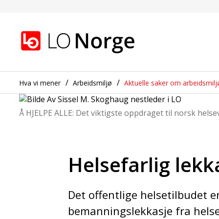
Helsefarlig lekkasje av
Gå til hovedinnhold
Gå til navigasjon
Hva vi mener
Arbeidsmiljø
Aktuelle saker om arbeidsmilj
Å HJELPE ALLE: Det viktigste oppdraget til norsk helse
Helsefarlig lekk
Det offentlige helsetilbudet e
bemanningslekkasje fra helse-