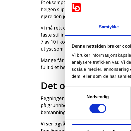
Et eksempel er hvem som i dag får lov til
helgen slipper helsefagarbeidere til. Hv
gjøre den jobben resten av uken?
Samtykke
Vi må rett og slett legge bort profesjon
faste stillinger og vi må styrke bemanninge
7 av 10 i kommunal pleie og omsorg deltid
Denne nettsiden bruker coo
utlyst som heltidsstilling.
Vi bruker informasjonskapsler
Mange får ikke tilbud om fast stilling. N
analysere trafikken vår. Vi 
fulltid et helt yrkesliv.
sosiale medier, annonsering 
dem, eller som de har samlet
Det offentlige får 
Samtykkevalg
Nødvendig
Regningen for dårlige arbeidsvilkår og u
på grunnbemanningen, samtidig som stor
bemanningsbyråer og pålagt overtid.
Vi ser også at private aktører jobber f
familievennlig arbeidstid tilbys. Resul