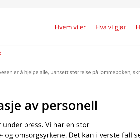
 personell
Hvem vi er
Hva vi gjør
H
ø
vesen er å hjelpe alle, uansett størrelse på lommeboken, sk
asje av personell
r under press. Vi har en stor
 og omsorgsyrkene. Det kan i verste fall s