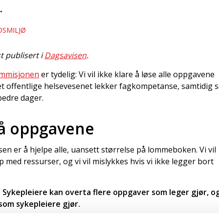
.
DSMILJØ
t publisert i
Dagsavisen
.
ommisjonen
er tydelig: Vi vil ikke klare å løse alle oppgavene
Det offentlige helsevesenet lekker fagkompetanse, samtidig
bedre dager.
 på oppgavene
sen er å hjelpe alle, uansett størrelse på lommeboken. Vi vil
p med ressurser, og vi vil mislykkes hvis vi ikke legger bort
e. Sykepleiere kan overta flere oppgaver som leger gjør, o
som sykepleiere gjør.