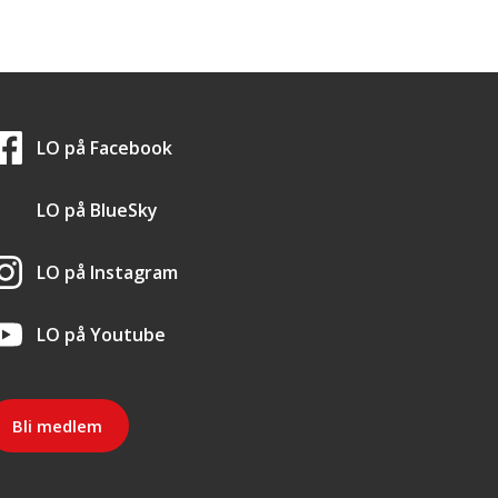
LO i sosiale medier
LO på
Facebook
LO på
BlueSky
LO på
Instagram
LO på
Youtube
Bli medlem