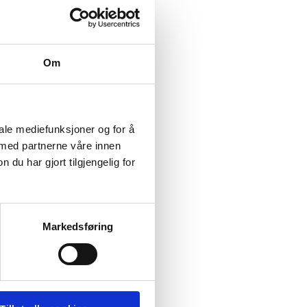
n i
 kunne
Om
s hele
 jobber
r
iale mediefunksjoner og for å
 jobbe
 med partnerne våre innen
u har gjort tilgjengelig for
Markedsføring
ares
er
st