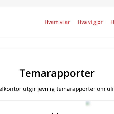
Hvem vi er
Hva vi gjør
H
Temarapporter
lkontor utgir jevnlig temarapporter om ul