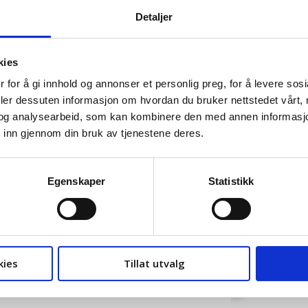
Detaljer
kies
 for å gi innhold og annonser et personlig preg, for å levere sos
deler dessuten informasjon om hvordan du bruker nettstedet vårt,
og analysearbeid, som kan kombinere den med annen informasjon d
 inn gjennom din bruk av tjenestene deres.
vative partiet tok Boris Johnson over som
tsmini...
Egenskaper
Statistikk
kies
Tillat utvalg