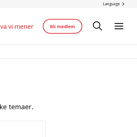
Language
va vi mener
Bli medlem
ike temaer.