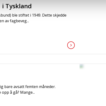
 i Tyskland
nd) ble stiftet i 1949. Dette skjedde
en av fagbeveg...
lig bare avsatt femten måneder.
le opp å gå? Mange...