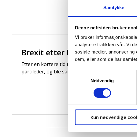
Samtykke
Denne nettsiden bruker coo
Vi bruker informasjonskapsler
analysere trafikken vår. Vi 
Brexit etter Boris
sosiale medier, annonsering 
dem, eller som de har samlet
Etter en kortere tid med intern kamp i det konser
partileder, og ble samtidig i praksis landets nye sta
Samtykkevalg
Nødvendig
Kun nødvendige coo