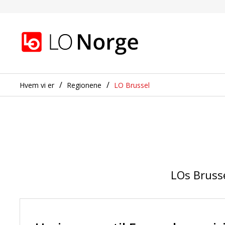
Temarapporter
Gå til hovedinnhold
Gå til navigasjon
Hvem vi er
Regionene
LO Brussel
LOs Brusse