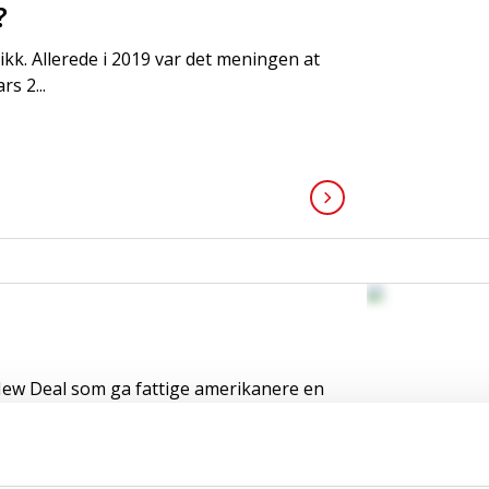
?
tikk. Allerede i 2019 var det meningen at
s 2...
 New Deal som ga fattige amerikanere en
nnom en gree...