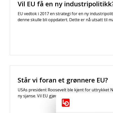
Vil EU få en ny industripolitikk
EU vedtok i 2017 en strategi for en ny industripoli
denne skulle bli oppdatert. Dette er nå utsatt til mar
Står vi foran et grønnere EU?
USAs president Roosevelt ble kjent for uttrykket
ny sjanse. Vil EU gjøre det sammen for miljøet gje