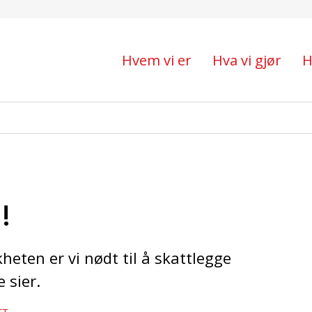
Hvem vi er
Hva vi gjør
H
!
heten er vi nødt til å skattlegge
 sier.