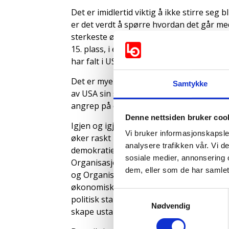
Det er imidlertid viktig å ikke stirre seg
er det verdt å spørre hvordan det går me
sterkeste økonomi havner på 23. plass når
15. plass, i en tid da veksten i BNP har 
har falt i USA siden 2010 – det er rett og 
Det er mye Norge kan gjøre for å legge til
Samtykke
av USA sin skattepolitikk. Og vi må ikke l
angrep på den norske formuesskatten. "Vi 
Denne nettsiden bruker coo
Igjen og igjen må vi minne om at økende u
Vi bruker informasjonskapsler
øker raskt i Norge og det er en del av en 
analysere trafikken vår. Vi 
demokratiet, reduserer livskvalitet og fra
sosiale medier, annonsering 
Organisasjoner som Det internasjonale 
dem, eller som de har samlet
og Organisasjonen for økonomisk samarbe
økonomiske ulikheten, og uttrykt bekym
Samtykkevalg
politisk stabilitet. Når gapet mellom fatti
Nødvendig
skape ustabilitet.