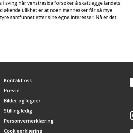
es i sving når venstresida forsøker å skattlegge landets
d økende ulikhet er at noen mennesker får så mye
styre samfunnet etter sine egne interesser. Nå er det
Snarveier
Kontakt oss
Presse
Bilder og logoer
Stilling ledig
Personvernerklæring
Cookieerklæring