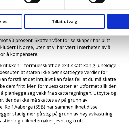
r er at de rikeste blir rikere. Skal vi gjøre noe med den
gge formuer. Sånn er det bare, og selv om det er
lytt, så er det enormt viktig at vi ikke lar
kies
Tillat utvalg
en.
til å omfordele. På 1980-tallet hadde vi kapitalskatter
mot 90 prosent. Skattenivået for selskaper har blitt
inkludert i Norge, uten at vi har vært i nærheten av å
 for å kompensere.
 kritikken – formuesskatt og exit-skatt kan gi uheldige
dessuten at staten ikke bør skattlegge verdier før
kan forstå at det intuitivt kan føles feil at du må skatte
uke dem fritt. Men formuesskatten er utformet slik den
art å planlegge seg vekk fra skatteregningen. Utbytte og
er, der de ikke må skattes av på grunn av
de. Rolf Aaberge (SSB) har sammenliknet disse
egger stadig mer på seg på grunn av høy avkastning
stier, og ulikheten øker jevnt og trutt.