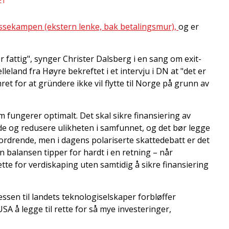
ET
lassekampen (ekstern lenke, bak betalingsmur),
og er
er fattig", synger Christer Dalsberg i en sang om exit-
eland fra Høyre bekreftet i et intervju i DN at "det er
et for at gründere ikke vil flytte til Norge på grunn av
m fungerer optimalt. Det skal sikre finansiering av
de og redusere ulikheten i samfunnet, og det bør legge
tfordrende, men i dagens polariserte skattedebatt er det
en balansen tipper for hardt i en retning – når
ette for verdiskaping uten samtidig å sikre finansiering
ssen til landets teknologiselskaper forbløffer
 å legge til rette for så mye investeringer,
?