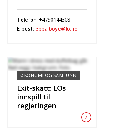
Telefon:
+4790144308
E-post:
ebba.boye@lo.no
ØKONOMI OG SAMFUNN
Exit-skatt: LOs
innspill til
regjeringen