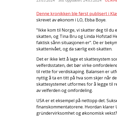
23.05.2024
Sist oppdatert 24.05.2024
ULIKH
Denne kronikken ble først publisert i K
skrevet av økonom i LO, Ebba Boye.
"Ikke kom til Norge, vi skatter deg til du 
skatten, og Tina Bru og Linda Hofstad Hell
faktisk sånn situasjonen er". De er bekymr
skattenivået, og da særlig exit-skatten.
Det er ikke lett å lage et skattesystem so
velferdsstaten, det bør virke omfordelen
til rette for verdiskaping. Balansen er u
nyttig å ta en titt på hva som skjer når d
skattesystemet utformes for å legge til r
av velferden og omfordeling.
USA er et eksempel på nettopp det. Sukse
finanskommentatorene. Hvordan klarer USA
gründervirksomhet og økonomisk vekst