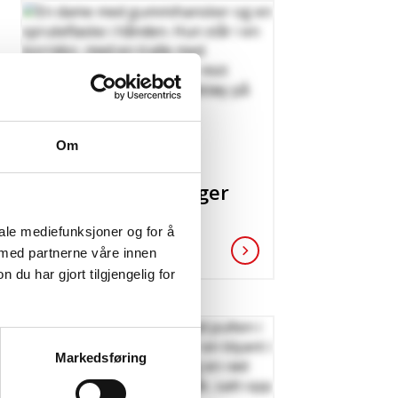
ULIKHET
Om
De laveste
lønningene henger
ikke med
iale mediefunksjoner og for å
 med partnerne våre innen
u har gjort tilgjengelig for
Markedsføring