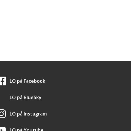
LO i sosiale medier
LO på
Facebook
LO på
BlueSky
LO på
Instagram
LO på
Youtube