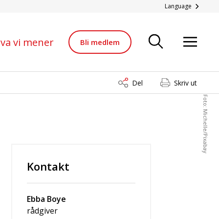
Language
va vi mener
Bli medlem
Del
Skriv ut
Foto: Michelle/Pixabay
Kontakt
Ebba Boye
rådgiver