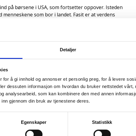
 blind på børsene i USA, som fortsetter oppover. Isteden
d menneskene som bor i landet. Fasit er at verdens
 man måler hvor bra folk har det. Og de har falt fra
vært sterk. Levealderen for folk uten høyere utdannelse
slett sjokkerende.
 rette for næringslivet, men vi bør definitivt ikke lære
Detaljer
ytte til næringslivselitens og høyresidas massive
bør definitivt ikke lære av USA sin skattepolitikk".
kies
likhet er en av vår tids største utfordringer. Ulikheten
 for å gi innhold og annonser et personlig preg, for å levere sos
global trend. Det reduserer tilliten i samfunnet, truer
deler dessuten informasjon om hvordan du bruker nettstedet vårt,
mtidsutsikter. Det er dårlig både for folk og næringsliv.
og analysearbeid, som kan kombinere den med annen informasjon d
pengefondet (IMF), Verdens økonomiske forum (WEF)
 inn gjennom din bruk av tjenestene deres.
id (OECD) har de siste årene advart sterkt mot den
ring for dens påvirkning på økonomisk vekst og
g og rik øker, vil det føre til misnøye. Slik misnøye kan
Egenskaper
Statistikk