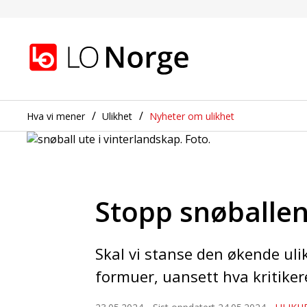
Stopp snøballen!
Gå til hovedinnhold
Gå til navigasjon
Hva vi mener
Ulikhet
Nyheter om ulikhet
Stopp snøballen
Skal vi stanse den økende ulik
formuer, uansett hva kritikere