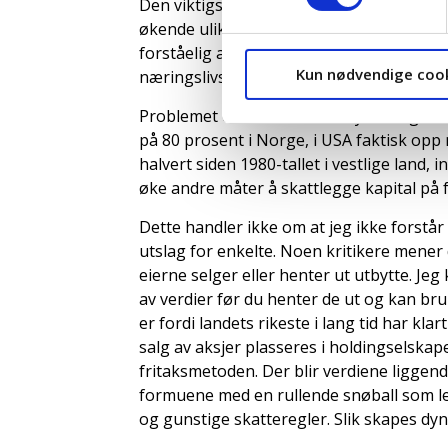
Den viktigste årsaken til at ulikhetene øke
økende ulikheten er vi nødt til å skattle
forståelig at de som betaler den klager høy
Kun nødvendige coo
næringslivselitene diktere skattepolitikk
Problemet er at vi har blitt mye dårligere 
på 80 prosent i Norge, i USA faktisk opp 
halvert siden 1980-tallet i vestlige land, 
øke andre måter å skattlegge kapital på
Dette handler ikke om at jeg ikke forstår
utslag for enkelte. Noen kritikere mener 
eierne selger eller henter ut utbytte. Jeg 
av verdier før du henter de ut og kan br
er fordi landets rikeste i lang tid har kl
salg av aksjer plasseres i holdingselskap
fritaksmetoden. Der blir verdiene liggen
formuene med en rullende snøball som l
og gunstige skatteregler. Slik skapes dyna