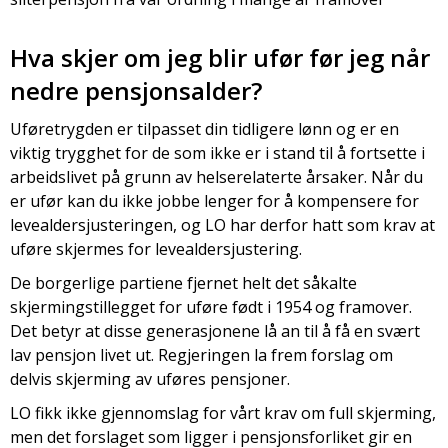
Hva skjer om jeg blir ufør før jeg når
nedre pensjonsalder?
Uføretrygden er tilpasset din tidligere lønn og er en
viktig trygghet for de som ikke er i stand til å fortsette i
arbeidslivet på grunn av helserelaterte årsaker. Når du
er ufør kan du ikke jobbe lenger for å kompensere for
levealdersjusteringen, og LO har derfor hatt som krav at
uføre skjermes for levealdersjustering.
De borgerlige partiene fjernet helt det såkalte
skjermingstillegget for uføre født i 1954 og framover.
Det betyr at disse generasjonene lå an til å få en svært
lav pensjon livet ut. Regjeringen la frem forslag om
delvis skjerming av uføres pensjoner.
LO fikk ikke gjennomslag for vårt krav om full skjerming,
men det forslaget som ligger i pensjonsforliket gir en