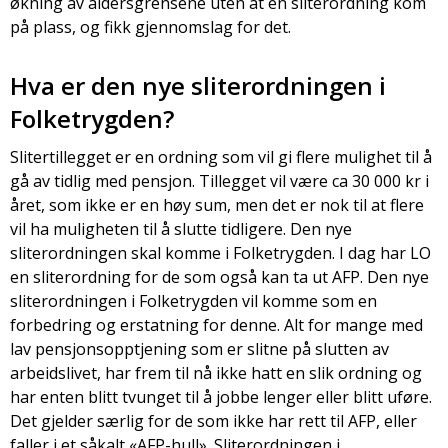
økning av aldersgrensene uten at en sliterordning kom
på plass, og fikk gjennomslag for det.
Hva er den nye sliterordningen i
Folketrygden?
Slitertillegget er en ordning som vil gi flere mulighet til å
gå av tidlig med pensjon. Tillegget vil være ca 30 000 kr i
året, som ikke er en høy sum, men det er nok til at flere
vil ha muligheten til å slutte tidligere. Den nye
sliterordningen skal komme i Folketrygden. I dag har LO
en sliterordning for de som også kan ta ut AFP. Den nye
sliterordningen i Folketrygden vil komme som en
forbedring og erstatning for denne. Alt for mange med
lav pensjonsopptjening som er slitne på slutten av
arbeidslivet, har frem til nå ikke hatt en slik ordning og
har enten blitt tvunget til å jobbe lenger eller blitt uføre.
Det gjelder særlig for de som ikke har rett til AFP, eller
faller i et såkalt «AFP-hull». Sliterordningen i