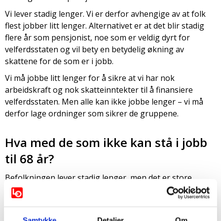
Vi lever stadig lenger. Vi er derfor avhengige av at folk
flest jobber litt lenger. Alternativet er at det blir stadig
flere år som pensjonist, noe som er veldig dyrt for
velferdsstaten og vil bety en betydelig økning av
skattene for de som er i jobb.
Vi må jobbe litt lenger for å sikre at vi har nok
arbeidskraft og nok skatteinntekter til å finansiere
velferdsstaten. Men alle kan ikke jobbe lenger – vi må
derfor lage ordninger som sikrer de gruppene.
Hva med de som ikke kan stå i jobb
til 68 år?
Befolkningen lever stadig lenger, men det er store
forskjeller i forventet levealder mellom ulike yrker. Målet
er derfor å lage et arbeidsliv og et pensjonssystem som
legger til rette for at det store flertallet både kan og vil
Samtykke
Detaljer
Om