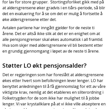
for lav for store grupper. Stortingsforliket gikk med på
at aldersgrensene øker gradvis i en tiårs-periode, så blir
det en evaluering for å se om det er mulig å fortsette å
øke aldersgrensene etter det.
Avtalen partiene har inngått gjelder for de neste ti
årene. Det er altså ikke slik at det er en enighet om at
alle pensjonsgrenser skal økes automatisk i all framtid.
Hva som skjer med aldersgrensene vil bli bestemt etter
en grundig gjennomgang i løpet av de neste ti årene.
Støtter LO økt pensjonsalder?
Det er regjeringen som har foreslått at aldersgrensene
økes etter hvert som befolkningen lever lenger. LO har
benyttet anledningen til å få gjennomslag for ett av våre
viktigste krav, nemlig at det etableres en sliterordning i
Folketrygden for de som ikke har mulighet til å jobbe
lenger. Vi var krystallklare på at vi ikke ville akseptere en