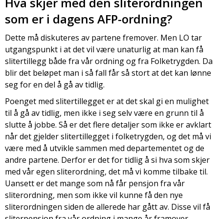
Hva skjer med den sliterordningen
som er i dagens AFP-ordning?
Dette må diskuteres av partene fremover. Men LO tar
utgangspunkt i at det vil være unaturlig at man kan få
slitertillegg både fra vår ordning og fra Folketrygden. Da
blir det beløpet man i så fall får så stort at det kan lønne
seg for en del å gå av tidlig.
Poenget med slitertillegget er at det skal gi en mulighet
til å gå av tidlig, men ikke i seg selv være en grunn til å
slutte å jobbe. Så er det flere detaljer som ikke er avklart
når det gjelder slitertillegget i folketrygden, og det må vi
være med å utvikle sammen med departementet og de
andre partene. Derfor er det for tidlig å si hva som skjer
med vår egen sliterordning, det må vi komme tilbake til.
Uansett er det mange som nå får pensjon fra vår
sliterordning, men som ikke vil kunne få den nye
sliterordningen siden de allerede har gått av. Disse vil få
sliterpensjon fra vår ordning i mange år framover