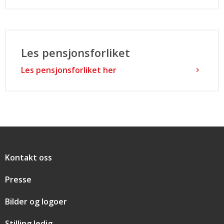
Les pensjonsforliket
Les pensjonsforliket her
Snarveier
Kontakt oss
Presse
Bilder og logoer
Stilling ledig