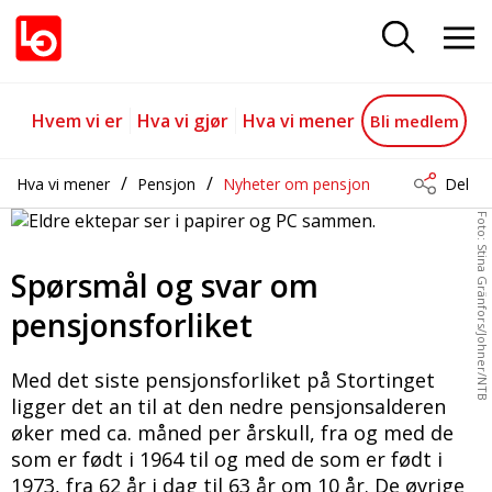
Spørsmål og svar om pensjonsfor
Gå til hovedinnhold
Gå til navigasjon
Hvem vi er
Hva vi gjør
Hva vi mener
Bli medlem
Hva vi mener
Pensjon
Nyheter om pensjon
Del
Foto: Stina Gränfors/Johner/NTB
Spørsmål og svar om
pensjonsforliket
Med det siste pensjonsforliket på Stortinget
ligger det an til at den nedre pensjonsalderen
øker med ca. måned per årskull, fra og med de
som er født i 1964 til og med de som er født i
1973, fra 62 år i dag til 63 år om 10 år. De øvrige