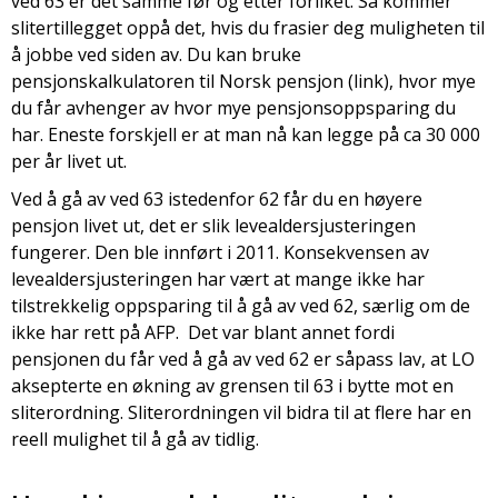
ved 63 er det samme før og etter forliket. Så kommer
slitertillegget oppå det, hvis du frasier deg muligheten til
å jobbe ved siden av. Du kan bruke
pensjonskalkulatoren til Norsk pensjon (link), hvor mye
du får avhenger av hvor mye pensjonsoppsparing du
har. Eneste forskjell er at man nå kan legge på ca 30 000
per år livet ut.
Ved å gå av ved 63 istedenfor 62 får du en høyere
pensjon livet ut, det er slik levealdersjusteringen
fungerer. Den ble innført i 2011. Konsekvensen av
levealdersjusteringen har vært at mange ikke har
tilstrekkelig oppsparing til å gå av ved 62, særlig om de
ikke har rett på AFP. Det var blant annet fordi
pensjonen du får ved å gå av ved 62 er såpass lav, at LO
aksepterte en økning av grensen til 63 i bytte mot en
sliterordning. Sliterordningen vil bidra til at flere har en
reell mulighet til å gå av tidlig.