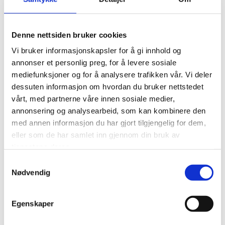
jobbe lenger.
På den måten får vi også råd til å lage ordninger som tar
vare på de som ikke kan jobbe lenger. For noen vil det
Denne nettsiden bruker cookies
bety uføretrygd, og derfor var et av hovedkravene til LO
Vi bruker informasjonskapsler for å gi innhold og
inn i forhandlingene at uføres pensjoner skal skjermes
annonser et personlig preg, for å levere sosiale
mot levealdersjusteringen. Derfor har LO også krevd og
mediefunksjoner og for å analysere trafikken vår. Vi deler
fått gjennomslag for et slitertillegg på 30 000 kroner
dessuten informasjon om hvordan du bruker nettstedet
årlig.
vårt, med partnerne våre innen sosiale medier,
LO mener dette må komme i tillegg til folketrygd, AFP og
annonsering og analysearbeid, som kan kombinere den
tjenestepensjon. Dermed sikrer vi alderdommen for de
med annen informasjon du har gjort tilgjengelig for dem,
gruppene som kommer dårligst ut av pensjonsreformen.
eller som de har samlet inn gjennom din bruk av
Det aller viktigste er å kjempe for et arbeidsliv som ikke
tjenestene deres.
bruker opp kreftene til folk og sliter folk ut.
Samtykkevalg
Nødvendig
Hva gjør LO for at arbeidslivet skal
bli bedre?
Egenskaper
For LO er det viktigste målet å lage et arbeidsliv som folk