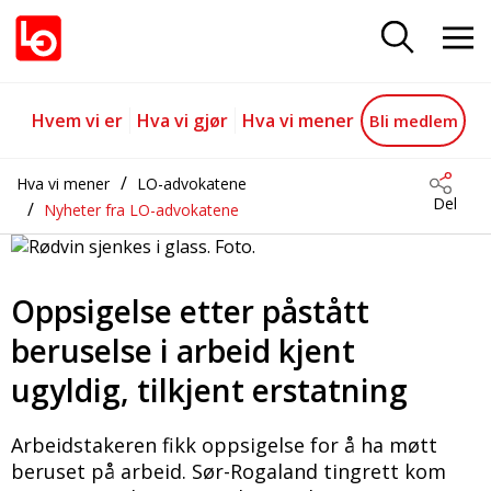
Oppsigelse beruselse
Gå til hovedinnhold
Gå til navigasjon
Hvem vi er
Hva vi gjør
Hva vi mener
Bli medlem
Hva vi mener
LO-advokatene
Del
Nyheter fra LO-advokatene
Oppsigelse etter påstått
beruselse i arbeid kjent
ugyldig, tilkjent erstatning
Arbeidstakeren fikk oppsigelse for å ha møtt
beruset på arbeid. Sør-Rogaland tingrett kom