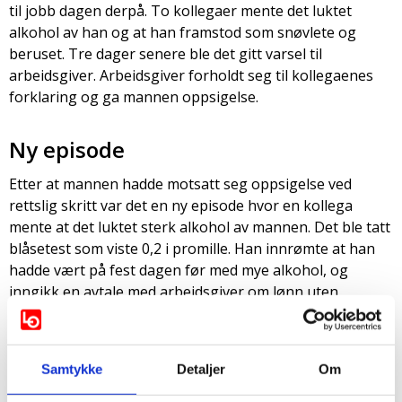
til jobb dagen derpå. To kollegaer mente det luktet
alkohol av han og at han framstod som snøvlete og
beruset. Tre dager senere ble det gitt varsel til
arbeidsgiver. Arbeidsgiver forholdt seg til kollegaenes
forklaring og ga mannen oppsigelse.
Ny episode
Etter at mannen hadde motsatt seg oppsigelse ved
rettslig skritt var det en ny episode hvor en kollega
mente at det luktet sterk alkohol av mannen. Det ble tatt
blåsetest som viste 0,2 i promille. Han innrømte at han
hadde vært på fest dagen før med mye alkohol, og
inngikk en avtale med arbeidsgiver om lønn uten
arbeidsplikt fram til det forelå dom.
Ansatte skal være edru ved
Samtykke
Detaljer
Om
utførelse av arbeid