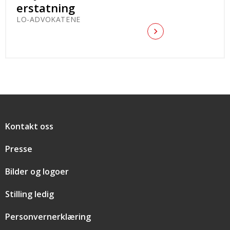
erstatning
LO-ADVOKATENE
Snarveier
Kontakt oss
Presse
Bilder og logoer
Stilling ledig
Personvernerklæring