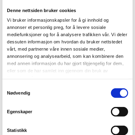
Tingretten uttaler at «det er ett overordnet prinsipp» at
Denne nettsiden bruker cookies
ansatte skal være edru ved utføring av arbeidsoppgaver.
Vi bruker informasjonskapsler for å gi innhold og
Ved vurderingen av sakens bevis sier retten at «det i
annonser et personlig preg, for å levere sosiale
saken ikke foreligger begivenhetsnære objektive bevis
mediefunksjoner og for å analysere trafikken vår. Vi deler
som er egnet til å avklare om saksøker var
dessuten informasjon om hvordan du bruker nettstedet
alkoholpåvirket».
vårt, med partnerne våre innen sosiale medier,
Retten lå også vekt på at det ikke hadde vært noe å
annonsering og analysearbeid, som kan kombinere den
utsette på utførelsen av arbeidet og at det sannsynligvis
med annen informasjon du har gjort tilgjengelig for dem,
var snakk om lav promille; «generell erfaring tilsier at det
eller som de har samlet inn gjennom din bruk av
kan være svært vanskelig å vurdere om en person er
tjenestene deres.
påvirket eller ikke», uttaler retten.
Samtykkevalg
Nødvendig
Uklar bevissituasjon
Egenskaper
Samlet sett mente retten at arbeidsgiver hadde skapt en
uklar bevissituasjon og at den bevistvil som forelå måtte
gå utover arbeidsgiver. Retten fant deretter oppsigelsen
Statistikk