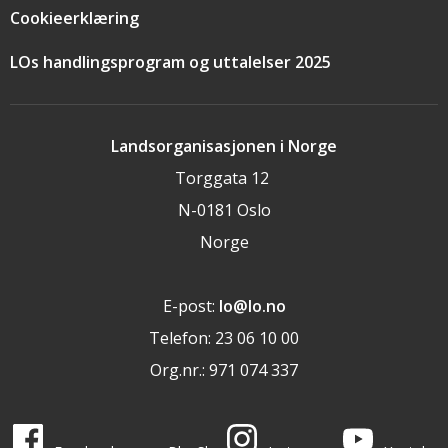
Cookieerklæring
LOs handlingsprogram og uttalelser 2025
Landsorganisasjonen i Norge
Torggata 12
N-0181 Oslo
Norge
E-post:
lo@lo.no
Telefon: 23 06 10 00
Org.nr.: 971 074 337
LO i sosiale medier
LO på
LO på
LO på
LO på