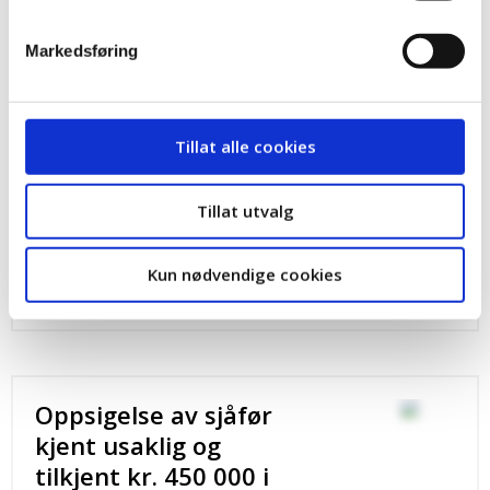
usaklig og tilkjente kr 60 000 i erstatning.
Advokat Anne Gry Rønning Aaby i Fagforbundet hadde
Markedsføring
saken for medlemmet.
Tillat alle cookies
Arbeidstaker tilkjent
kr. 350 000 etter
Tillat utvalg
ugyldig oppsigelse
LO-ADVOKATENE
Kun nødvendige cookies
Oppsigelse av sjåfør
kjent usaklig og
tilkjent kr. 450 000 i