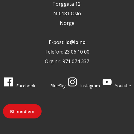
Torggata 12
N-0181 Oslo
Norge
E-post:
lo@lo.no
Telefon: 23 06 10 00
Org.nr.: 971 074 337
LO i sosiale medier
LO på
LO på
LO på
LO på
Facebook
BlueSky
Instagram
Youtube
Bli medlem