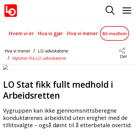
LO Stat fikk fullt medhold i Arbe
Gå til hovedinnhold
Gå til navigasjon
Hvem vi er
Hva vi gjør
Hva vi mener
Bli medlem
Hva vi mener
LO-advokatene
Del
Nyheter fra LO-advokatene
LO Stat fikk fullt medhold i
Arbeidsretten
Vygruppen kan ikke gjennomsnittsberegne
konduktørenes arbeidstid uten enighet med de
tillitsvalgte – også dømt til å etterbetale overtid.