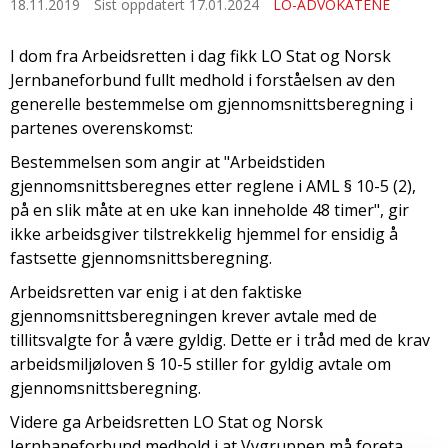
18.11.2019
Sist oppdatert 17.01.2024
LO-ADVOKATENE
I dom fra Arbeidsretten i dag fikk LO Stat og Norsk
Jernbaneforbund fullt medhold i forståelsen av den
generelle bestemmelse om gjennomsnittsberegning i
partenes overenskomst:
Bestemmelsen som angir at "Arbeidstiden
gjennomsnittsberegnes etter reglene i AML § 10-5 (2),
på en slik måte at en uke kan inneholde 48 timer", gir
ikke arbeidsgiver tilstrekkelig hjemmel for ensidig å
fastsette gjennomsnittsberegning.
Arbeidsretten var enig i at den faktiske
gjennomsnittsberegningen krever avtale med de
tillitsvalgte for å være gyldig. Dette er i tråd med de krav
arbeidsmiljøloven § 10-5 stiller for gyldig avtale om
gjennomsnittsberegning.
Videre ga Arbeidsretten LO Stat og Norsk
Jernbaneforbund medhold i at Vygruppen må foreta