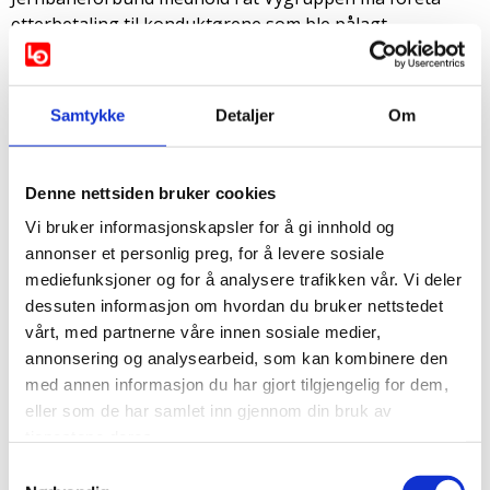
etterbetaling til konduktørene som ble pålagt
gjennomsnittsberegning uten tilstrekkelig
avtalegrunnlag for det.
I mangel av gyldig avtale om gjennomsnittsberegning
Samtykke
Detaljer
Om
gjelder de alminnelige rammene for arbeidstiden.
Konduktørene har en ukentlig arbeidstid 35,5 timer, og
alt arbeid ut over denne grensen skal for den enkelte
Denne nettsiden bruker cookies
uke etterbetales med ordinær lønn og
Vi bruker informasjonskapsler for å gi innhold og
overtidsgodtgjørelse.
annonser et personlig preg, for å levere sosiale
mediefunksjoner og for å analysere trafikken vår. Vi deler
Spekter og Vygruppen fikk ikke medhold i at
dessuten informasjon om hvordan du bruker nettstedet
overtidstimene i noen uker kunne motregnes mot andre
vårt, med partnerne våre innen sosiale medier,
uker det var utført mindre arbeid enn 35,5 timer.
annonsering og analysearbeid, som kan kombinere den
Arbeidsretten uttalte at det er arbeidsgiver som må
med annen informasjon du har gjort tilgjengelig for dem,
bære risikoen og det økonomiske ansvaret for at det i
eller som de har samlet inn gjennom din bruk av
perioder er blitt akseptert at arbeidstakerne har
tjenestene deres.
arbeidet mindre enn vanlig arbeidstid når
gjennomsnittsberegning pålegges uten tilstrekkelig
Samtykkevalg