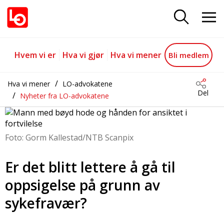
Lettere-å-gå-til-oppsigelse-på-g
Gå til hovedinnhold
Gå til navigasjon
Hvem vi er
Hva vi gjør
Hva vi mener
Bli medlem
Hva vi mener
LO-advokatene
Del
Nyheter fra LO-advokatene
Foto: Gorm Kallestad/NTB Scanpix
Er det blitt lettere å gå til
oppsigelse på grunn av
sykefravær?