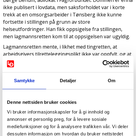
Børge Benum, advokat i Fagforbundet. Dommen er ennå
ikke publisert i lovdata, men saksforholdet var i korte
trekk at en omsorgsarbeider i Tønsberg ikke kunne
fortsette i stillingen på grunn av store
helseutfordringer. Han fikk oppsigelse fra stillingen,
men lagmannsretten kom til at oppsigelsen var ugyldig.
Lagmannsretten mente, i likhet med tingretten, at
arbeidsgivers tilretteleggingsplikt ikke var oppfylt, og at
kommunens HR-avdeling hadde forholdt seg for passivt.
Det er formelt NAV som står for utprøvingen av
arbeidsevnen, men dette fritok ikke kommunen for
Samtykke
Detaljer
Om
tilrettelegging etter arbeidsmiljøloven. Kommunen
burde vært mer aktiv i forhold til å undersøke
mulighetene for lettere fysisk arbeid og andre passende
Denne nettsiden bruker cookies
stillinger i kommunen.
Vi bruker informasjonskapsler for å gi innhold og
Den andre dommen er fra Agder lagmannsrett, i februar
annonser et personlig preg, for å levere sosiale
2019 (LA-2018-20761). Saken gjaldt kommunenes
mediefunksjoner og for å analysere trafikken vår. Vi deler
oppsigelse av arbeidstaker som ikke lengre kunne jobbe
dessuten informasjon om hvordan du bruker nettstedet