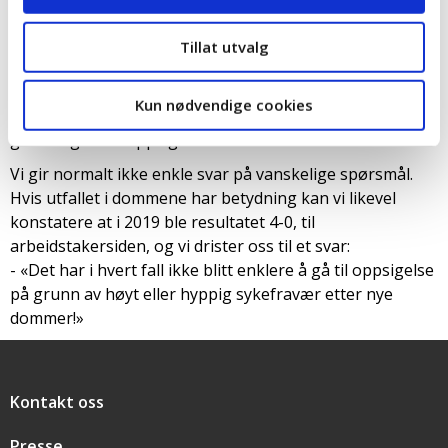
Et felles trekk ved dommene er at de viser sviktende eller
utilstrekkelig saksbehandling fra arbeidsgivers side. I
Tillat utvalg
alle dommene konkluderer lagmannsretten med
manglende kartlegging av arbeidstakers kvalifikasjoner
Kun nødvendige cookies
eller egnethet for andre stillinger, og svikt i det faktiske
grunnlaget for oppsigelsene.
Vi gir normalt ikke enkle svar på vanskelige spørsmål.
Hvis utfallet i dommene har betydning kan vi likevel
konstatere at i 2019 ble resultatet 4-0, til
arbeidstakersiden, og vi drister oss til et svar:
- «Det har i hvert fall ikke blitt enklere å gå til oppsigelse
på grunn av høyt eller hyppig sykefravær etter nye
dommer!»
Snarveier
Kontakt oss
Presse