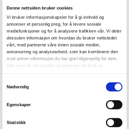
Arbeidstakerne hadde ingen kunnskap om hvilken
Denne nettsiden bruker cookies
underenhet de var knyttet til. På lønnsslippen var
Vi bruker informasjonskapsler for å gi innhold og
selskapets organisasjonsnummer angitt. De arbeidet
annonser et personlig preg, for å levere sosiale
også i en avdeling som ikke var registrert som en
mediefunksjoner og for å analysere trafikken vår. Vi deler
selvstendig underenhet i enhetsregisteret.
dessuten informasjon om hvordan du bruker nettstedet
Arbeidstakerne trodde derfor at de var knyttet til
vårt, med partnerne våre innen sosiale medier,
hovedkontoret som hadde tariffavtale.
annonsering og analysearbeid, som kan kombinere den
Forbundet fikk ikke noe svar fra arbeidsgiver De to
med annen informasjon du har gjort tilgjengelig for dem,
arbeidstakerne organiserte seg i 2015. Forbundet
eller som de har samlet inn gjennom din bruk av
forsøkte å undersøke hvilken underenhet
tjenestene deres.
arbeidstakerne var knyttet til, men daglig leder hadde
Samtykkevalg
selv ikke oversikt, og kunne derfor ikke gi noe svar.
Nødvendig
Personalavdelingen hadde faktisk tidligere forsøkt å få
på plass tariffavtalen, og trodde alt skulle gå i orden da
Egenskaper
de ansatte organiserte seg. Forbundet trodde imidlertid
at de ansatte alt var bundet av tariffavtale, og det ble
derfor ikke fremmet noe krav om tariffavtale.
Statistikk