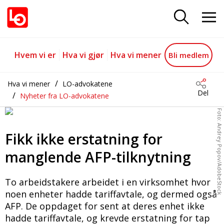
Fikk-ikke-erstatning-for-mangle
Gå til hovedinnhold
Gå til navigasjon
Hvem vi er
Hva vi gjør
Hva vi mener
Bli medlem
Hva vi mener
LO-advokatene
Del
Nyheter fra LO-advokatene
Foto: Andrey Popov/AdobeStock
Fikk ikke erstatning for
manglende AFP-tilknytning
To arbeidstakere arbeidet i en virksomhet hvor
noen enheter hadde tariffavtale, og dermed også
AFP. De oppdaget for sent at deres enhet ikke
hadde tariffavtale, og krevde erstatning for tap