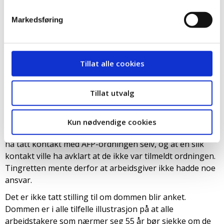
Tingretten mente forbundet og arbeidstakerne burde
ha undersøkt bedre selv Høsten 2015 ble det avholdt
Markedsføring
møte mellom forbundet og daglig leder. Etter møtet
trodde forbundet at det var tariffavtale, og at dermed var
alt i orden. Det viste seg at det var helt feil.
Arbeidstakeren var ikke knyttet til den enheten
Tillat alle cookies
forbundet trodde, og arbeidstakerne var derfor ikke
knyttet til ordningen. Spørsmålet i saken var hvem som
Tillat utvalg
burde ha sørger for å avklare de faktiske forhold.
Tingretten la til grunn at arbeidsgiver ikke hadde noen
plikt til å oppklare hvilken enhet arbeidstakerne var
Kun nødvendige cookies
knyttet til. Tingretten viste til at arbeidstakerne kunne
ha tatt kontakt med AFP-ordningen selv, og at en slik
kontakt ville ha avklart at de ikke var tilmeldt ordningen.
Tingretten mente derfor at arbeidsgiver ikke hadde noe
ansvar.
Det er ikke tatt stilling til om dommen blir anket.
Dommen er i alle tilfelle illustrasjon på at alle
arbeidstakere som nærmer seg 55 år bør sjekke om de