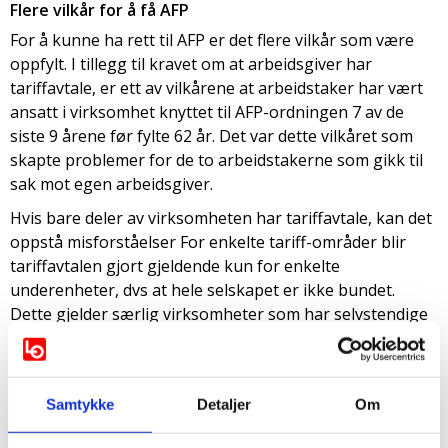
Flere vilkår for å få AFP
For å kunne ha rett til AFP er det flere vilkår som være
oppfylt. I tillegg til kravet om at arbeidsgiver har
tariffavtale, er ett av vilkårene at arbeidstaker har vært
ansatt i virksomhet knyttet til AFP-ordningen 7 av de
siste 9 årene før fylte 62 år. Det var dette vilkåret som
skapte problemer for de to arbeidstakerne som gikk til
sak mot egen arbeidsgiver.
Hvis bare deler av virksomheten har tariffavtale, kan det
oppstå misforståelser For enkelte tariff-områder blir
tariffavtalen gjort gjeldende kun for enkelte
underenheter, dvs at hele selskapet er ikke bundet.
Dette gjelder særlig virksomheter som har selvstendige
avdelinger som er lokalisert på ulike steder. Dette var
tilfellet for de to arbeidstakerne. Selskapet var delt inn i
flere underenheter, og tariffavtalen var ikke gjort
Samtykke
Detaljer
Om
gjeldende for alle underenhetene.
Ingen kunnskap om registreringen i enhetsregisteret