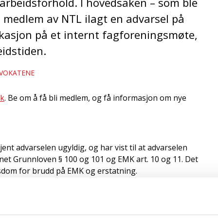
 arbeidsforhold. I hovedsaken – som ble
 medlem av NTL ilagt en advarsel på
asjon på et internt fagforeningsmøte,
eidstiden.
VOKATENE
ok
. Be om å få bli medlem, og få informasjon om nye
nt advarselen ugyldig, og har vist til at advarselen
nnet Grunnloven § 100 og 101 og EMK art. 10 og 11. Det
sdom for brudd på EMK og erstatning.
medlemmet ikke hadde rettslig interesse i å få kjent
e enig i, og avsa kjennelse den 08.11.20 for at