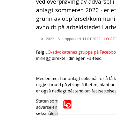
ved overprøving av advarsel i
anlagt sommeren 2020 - er et
grunn av oppførsel/kommunik
avholdt på arbeidstedet i arb
11.01.2022
Sist oppdatert 11.01.2022
LO-AD
Følg
LO-advokatenes gruppe på Facebo
innlegg direkte i din egen FB-feed.
Medlemmet har anlagt søksmål for å få kje
utgjør brudd på ytringsfriheten, blant a
er også nedlagt påstand om fastsettelse
Staten som arbeidsgiver anførte først at 
advarselen ugyldig. Det var tingretten ikk
søksmålet skulle fremmes.