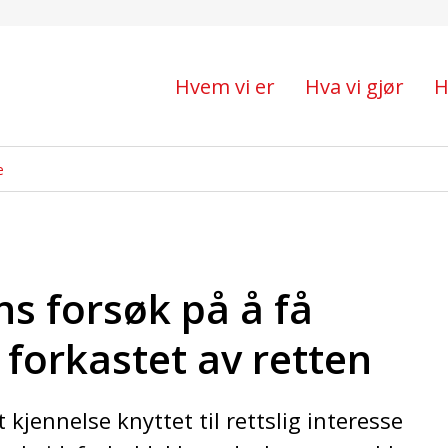
øk på å få saken avvist 
Hvem vi er
Hva vi gjør
H
e
ns forsøk på å få
 forkastet av retten
kjennelse knyttet til rettslig interesse