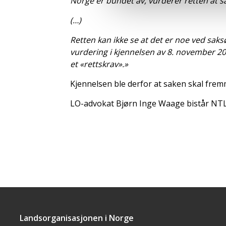
Norge er bundet av, vurderer retten at s
(…)
Retten kan ikke se at det er noe ved sak
vurdering i kjennelsen av 8. november 202
et «rettskrav».»
Kjennelsen ble derfor at saken skal fre
LO-advokat Bjørn Inge Waage bistår NTL 
Landsorganisasjonen i Norge