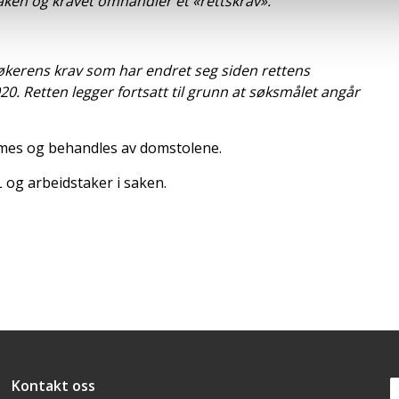
aken og kravet omhandler et «rettskrav».
søkerens krav som har endret seg siden rettens
0. Retten legger fortsatt til grunn at søksmålet angår
mmes og behandles av domstolene.
og arbeidstaker i saken.
Snarveier
Kontakt oss