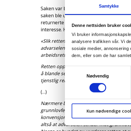
Samtykke
Saken var berammet til september 2021. 
saken ble utsatt frem til det var avklart 
returnerte den 01.01.22, Staten begjærte
Denne nettsiden bruker coo
interesse. Heller ikke denne gang var tin
Vi bruker informasjonskapsler
«Slik retten oppfatter søksmålet og de 
analysere trafikken vår. Vi 
advarselen inn i en langt større og bred
sosiale medier, annonsering 
arbeidsrettslige mellom arbeidsgiver og 
dem, eller som de har samlet
Retten oppfatter X søksmål slik at arbei
Samtykkevalg
å blande seg inn i forhold utenfor tjenes
Nødvendig
tjenstlig reaksjon i form av advarsel, oppf
(…)
Nærmere bestemt forstår retten X slik at
grunnlovfestede rettigheter i Grunnloven 
Kun nødvendige coo
konvensjon nr. 87 artikkel 3. Når det påst
altså at advarselen strider mot grunnl