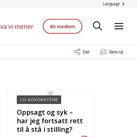
ble forkastet av retten
Language
va vi mener
Bli medlem
Del
Skriv ut
LO-ADVOKATENE
Oppsagt og syk –
har jeg fortsatt rett
til å stå i stilling?