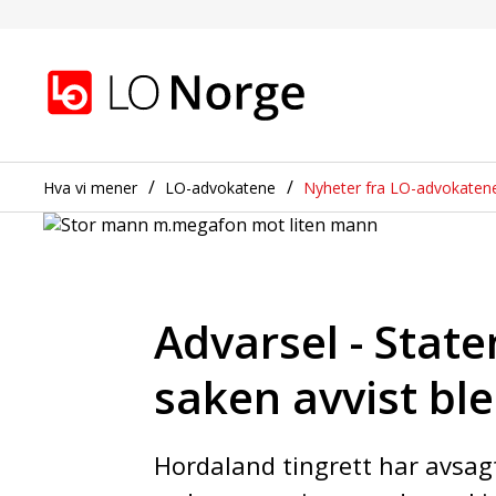
Advarsel - Statens fors
Gå til hovedinnhold
Gå til navigasjon
Hva vi mener
LO-advokatene
Nyheter fra LO-advokaten
Advarsel - State
saken avvist ble
Hordaland tingrett har avsagt 