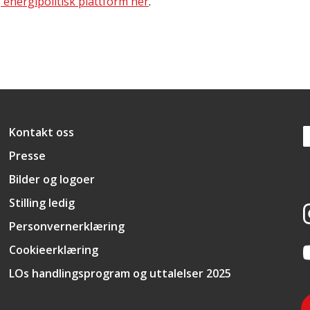
 energipolitisk plattform her
.
Snarveier
Kontakt oss
Presse
Bilder og logoer
Stilling ledig
Personvernerklæring
Cookieerklæring
LOs handlingsprogram og uttalelser 2025