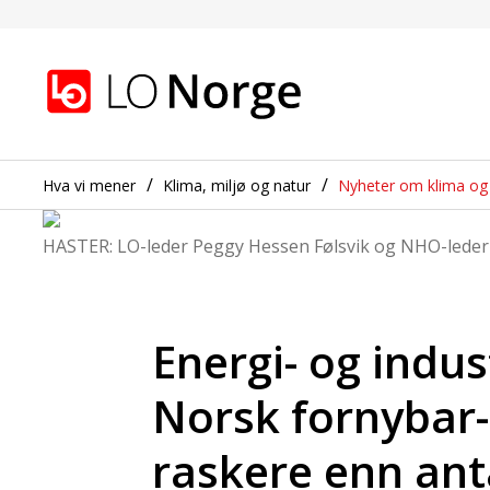
Energi- og industripol
Gå til hovedinnhold
Gå til navigasjon
Hva vi mener
Klima, miljø og natur
Nyheter om klima og 
HASTER: LO-leder Peggy Hessen Følsvik og NHO-leder O
Energi- og indus
Norsk fornybar
raskere enn ant