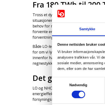
Fra 180 TWh til 200
Tross et dystert bakteppe med krigen i U
situasjonen i Europa og den nasjonale kra
behov for mer fornybar kraft, viser LO o
Samtykke
forvente en samlet kraftproduksjon på 
forventningen for ett år siden. 20 TWH t
Denne nettsiden bruker coo
Både LO-lederen og NHO-leder Ole Erik Alm
for om vi lykkes med å nå de nye anslage
Vi bruker informasjonskapsler
innenfor havvind og solcelle, samt økt fok
analysere trafikken vår. Vi 
regnestykket.
sosiale medier, annonsering 
dem, eller som de har samlet
Det grønne skiftet 
Samtykkevalg
Nødvendig
LO og NHO mener det haster å sette i g
energieffektiviseringen. Det er også beh
forsyningssikkerhet for kraft.