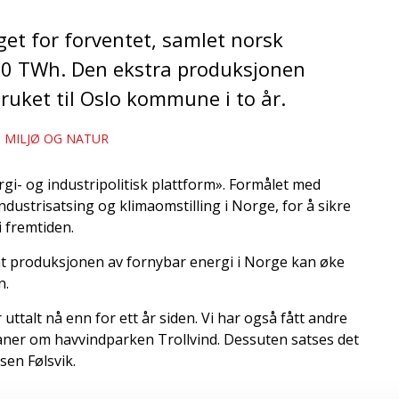
et for forventet, samlet norsk
20 TWh. Den ekstra produksjonen
bruket til Oslo kommune i to år.
, MILJØ OG NATUR
gi- og industripolitisk plattform». Formålet med
ndustrisatsing og klimaomstilling i Norge, for å sikre
i fremtiden.
 at produksjonen av fornybar energi i Norge kan øke
n.
uttalt nå enn for ett år siden. Vi har også fått andre
laner om havvindparken Trollvind. Dessuten satses det
sen Følsvik.