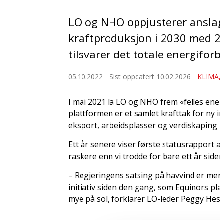
LO og NHO oppjusterer anslag
kraftproduksjon i 2030 med 
tilsvarer det totale energifor
05.10.2022
Sist oppdatert 10.02.2026
KLIMA
I mai 2021 la LO og NHO frem «felles ener
plattformen er et samlet krafttak for ny i
eksport, arbeidsplasser og verdiskaping 
Ett år senere viser første statusrapport
raskere enn vi trodde for bare ett år side
– Regjeringens satsing på havvind er mer 
initiativ siden den gang, som Equinors p
mye på sol, forklarer LO-leder Peggy Hes