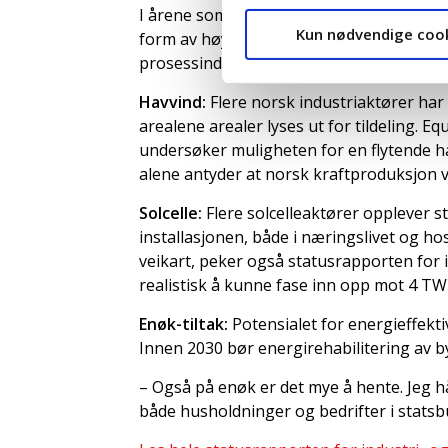
I årene som kommer vil behovet for strøm 
Kun nødvendige coo
form av høyere strømforbruk. Produksjon
prosessindustri, krever mye kraft.
Havvind:
Flere norsk industriaktører har 
arealene arealer lyses ut for tildeling. 
undersøker muligheten for en flytende h
alene antyder at norsk kraftproduksjon 
Solcelle:
Flere solcelleaktører opplever st
installasjonen, både i næringslivet og ho
veikart, peker også statusrapporten for i
realistisk å kunne fase inn opp mot 4 TW
Enøk-tiltak:
Potensialet for energieffekti
Innen 2030 bør energirehabilitering av
– Også på enøk er det mye å hente. Jeg 
både husholdninger og bedrifter i statsbud