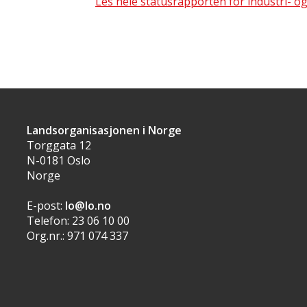
Les hele statusrapporten for industri- og
Landsorganisasjonen i Norge
Torggata 12
N-0181 Oslo
Norge
E-post:
lo@lo.no
Telefon: 23 06 10 00
Org.nr.: 971 074 337