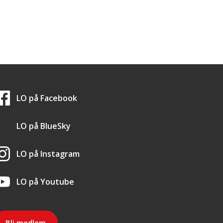
LO i sosiale medier
LO på
Facebook
LO på
BlueSky
LO på
Instagram
LO på
Youtube
Bli medlem