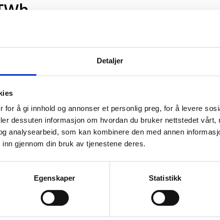
 TWh
kraina, den krevende energi- og sikkerhetspolitiske
ftsituasjonen med utsikter til økt etterspørsel og
g NHOs nye beregninger at det er realistisk å kunne
Detaljer
rundt 200 TWH i 2030 – mot 180 TWH som var
ilsvarer to års energiforbruk for hele Oslo kommune.
kies
lid understreker at politisk vilje vil være avgjørende
ne, men anser dem som realistiske. Prosjekter
 for å gi innhold og annonser et personlig preg, for å levere sos
us på enøktiltak vil være viktige bidrag til
deler dessuten informasjon om hvordan du bruker nettstedet vårt,
og analysearbeid, som kan kombinere den med annen informasjon d
 inn gjennom din bruk av tjenestene deres.
haster
Egenskaper
Statistikk
ang tiltak som øker fornybarproduksjonen og
ov for å vurdere tiltak som øker Norges