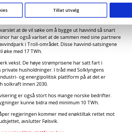
øke kraftig i Norge. Det grønne skiftet vil kreve sitt i
kies
Tillat utvalg
 av batterier og hydrogen, og til en grønnere
varslet at de vil søke om å bygge ut havvind så snart
Equinor har også varlset at de sammen med sine partnere
avvindpark i Troll-området. Disse havvind-satsingene
vil øke med 17 TWh.
erk vekst. De høye strømprisene har satt fart i
s private husholdninger. I tråd med Solklyngens
ndustri- og energipolitisk plattform på at det er
h solkraft innen 2030.
visering er også stort hos mange norske bedrifter.
 bygninger kunne bidra med minimum 10 TWh.
håper regjeringen kommer med enøktiltak rettet mot
sjettet, avslutter Følsvik.