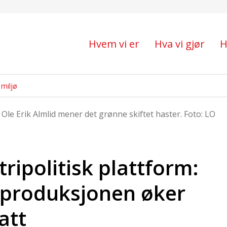
itisk plattform: Norsk 
Hvem vi er
Hva vi gjør
H
miljø
le Erik Almlid mener det grønne skiftet haster. Foto: LO
tripolitisk plattform:
-produksjonen øker
att