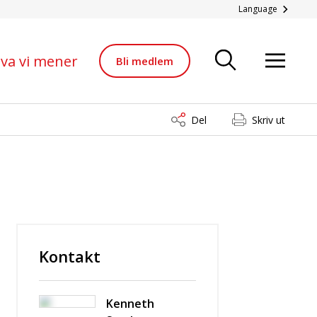
fornybar-produksjonen ø
Language
va vi mener
Bli medlem
Del
Skriv ut
Kontakt
Kenneth