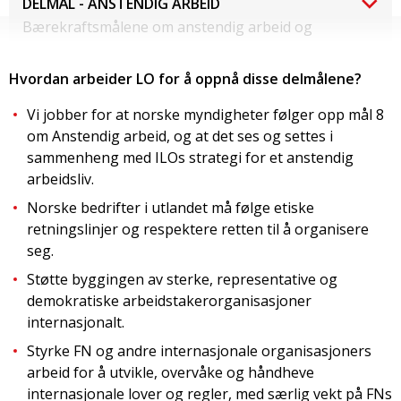
DELMÅL - ANSTENDIG ARBEID
Bærekraftsmålene om anstendig arbeid og
økonomisk vekst inkluderer blant annet:
Hvordan arbeider LO for å oppnå disse delmålene?
Delmål 8.5
som sier at det innen 2030 skal sikres full
sysselsetting og anstendig arbeid for kvinner og
Vi jobber for at norske myndigheter følger opp mål 8
menn, inkludert for unge og personer med nedsatt
om Anstendig arbeid, og at det ses og settes i
funksjonsevne, samt lik lønn for likt arbeid.
sammenheng med ILOs strategi for et anstendig
Delmål 8.6
sier at andelen ungdom utenfor
arbeidsliv.
arbeidslivet, utdanning og opplæring skal reduseres
Norske bedrifter i utlandet må følge etiske
innen 2020.
retningslinjer og respektere retten til å organisere
Delmål 8.7
legger til grunn at det skal arbeides for å
seg.
avskaffe tvangsarbeid, moderne slaveri og
Støtte byggingen av sterke, representative og
menneskehandel, samt at alle former for
demokratiske arbeidstakerorganisasjoner
barnearbeid skal avskaffes innen 2025.
internasjonalt.
Delmål 8.8
sier at arbeidstakerrettigheter skal sikres
Styrke FN og andre internasjonale organisasjoners
og at alle skal ha et trygt og godt arbeidsmiljø,
arbeid for å utvikle, overvåke og håndheve
spesielt for migranter, kvinnelige migranter og for
internasjonale lover og regler, med særlig vekt på FNs