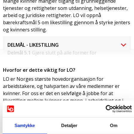
Mange kvinner mangler tilgang til grunnleggende
tjenester og rettigheter som utdanning, helsetjenester,
arbeid og juridiske rettigheter. LO vil oppnå
bærekraftsmål 5 om likestilling gjennom å styrke jenters
og kvinners stilling.
DELMÅL - LIKESTILLING
Delmål 5.1
Gjøre slutt på alle former for
diskriminering av jenter og kvinner i hele verden.
Hvorfor er dette viktig for LO?
Delmål 5.2
Avskaffe alle former for vold mot alle
jenter og kvinner, både i offentlig og privat sfære,
LO er Norges største hovedorganisasjon for
herunder menneskehandel, seksuell og annen form
arbeidstakere, og halvparten av våre medlemmer er
for utnytting.
kvinner. For oss er det en selvfølge å jobbe for at
likestilling mellom kvinner og menn, i arbeidslivet og i
Delmål 5.3
Avskaffe all skadelig praksis, for
samfunnet for øvrig. Vårt mål er at kvinner og menn skal
eksempel barneekteskap, tidlige ekteskap og
ha like rettigheter og muligheter til utdanning, arbeid,
tvangsekteskap samt kvinnelig omskjæring.
inntekt, velferd og innflytelse. Selv om vi har kommet
Samtykke
Detaljer
Om
Delmål 5.4
Erkjenne og verdsette ubetalt omsorgs-
langt når det gjelder likestilling i Norge og kvinner og
og husholdsarbeid gjennom yting av offentlige