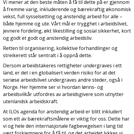
Vi mener at den beste måten å få til dette på er gjennom
å fremme varig, inkluderende og bærekraftig økonomisk
vekst, full sysselsetting og anstendig arbeid for alle –
både hjemme og ute. Vårt mål er trygghet i arbeidslivet,
jevnere fordeling, økt likestilling og sosial sikkerhet, kort
og godt et godt og anstendig arbeidsliv.
Retten til organisering, kollektive forhandlinger og
streikerett står sentralt i å oppnå dette.
Dersom arbeidstakeres rettigheter undergraves i ett
land, er det i en globalisert verden risiko for at det
seriøse arbeidslivet undergraves andre steder, også i
Norge. Her hjemme ser vi hvordan lønns- og
arbeidsvilkår utfordres av arbeidsgivere som utnytter
utenlandsk arbeidskraft.
At ILOs agenda for anstendig arbeid er blitt inkludert
som ett av bærekraftsmålene er viktig for oss. Dette har
vi og hele den internasjonale fagbevegelsen i lang tid
vært forkjempere for å få til, og det arbeidet lykkes vi