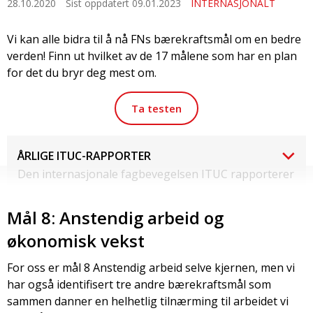
28.10.2020
Sist oppdatert 09.01.2023
INTERNASJONALT
Vi kan alle bidra til å nå FNs bærekraftsmål om en bedre
verden! Finn ut hvilket av de 17 målene som har en plan
for det du bryr deg mest om.
Ta testen
ÅRLIGE ITUC-RAPPORTER
Den internasjonale fagbevegelsen ITUC rapporterer
hvert år på land og oppfølgingen mot 2030
Mål 8: Anstendig arbeid og
Her kan du lese ITUC sin rapport og vurdering av
Norges oppfølging av bærekraftsmålene, sett fra
økonomisk vekst
fagbevegelsen.
For oss er mål 8 Anstendig arbeid selve kjernen, men vi
2021
har også identifisert tre andre bærekraftsmål som
Les rapporten her.
sammen danner en helhetlig tilnærming til arbeidet vi