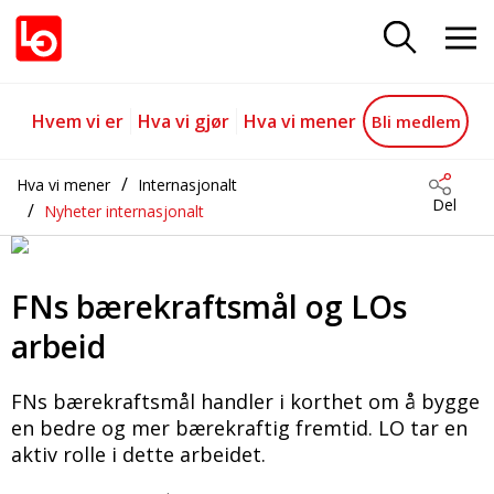
FNs bærekraftsmål: anstendig ar
Gå til hovedinnhold
Gå til navigasjon
Hvem vi er
Hva vi gjør
Hva vi mener
Bli medlem
Hva vi mener
Internasjonalt
Del
Nyheter internasjonalt
FNs bærekraftsmål og LOs
arbeid
FNs bærekraftsmål handler i korthet om å bygge
en bedre og mer bærekraftig fremtid. LO tar en
aktiv rolle i dette arbeidet.