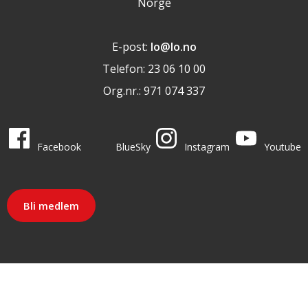
Norge
E-post:
lo@lo.no
Telefon: 23 06 10 00
Org.nr.: 971 074 337
LO i sosiale medier
LO på
LO på
LO på
LO på
Facebook
BlueSky
Instagram
Youtube
Bli medlem