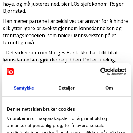
høye, og må justeres ned, sier LOs sjeføkonom, Roger
Bjørnstad.
Han mener partene i arbeidslivet tar ansvar for å hindre
slik ytterligere prisvekst gjennom lønnsdannelsen og
frontfagsmodellen, som holder lønnsveksten på et
fornuftig nivå.
- Det virker som om Norges Bank ikke har tillit til at
lønnsdannelsen gjør denne jobben. Det er uheldig,
legger han til.
Renteøkninger tross nullvekst
Samtykke
Detaljer
Om
Bjørnstad viser til at Norges Bank erkjenner at «det er
nå klare tegn til at økonomien er i ferd med å kjøle seg
Denne nettsiden bruker cookies
ned». BNP i Fastlands-Norge falt i juli. Det er ikke like
stor mangel på arbeidskraft lenger, og trenden i antall
Vi bruker informasjonskapsler for å gi innhold og
nye ledige stillinger har falt de siste månedene. Likevel
annonser et personlig preg, for å levere sosiale
fortsetter renteøkningene.
mediefunksjoner og for å analysere trafikken vår. Vi deler