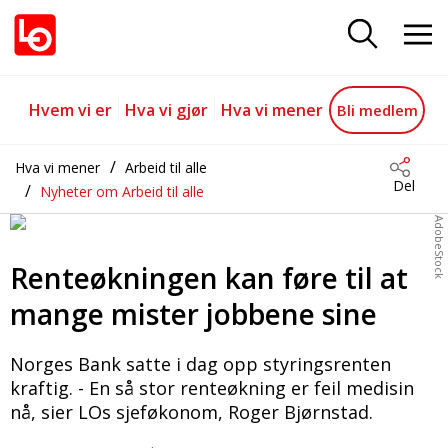
Renteøkningen kan føre til at m
Gå til hovedinnhold
Gå til navigasjon
Hvem vi er
Hva vi gjør
Hva vi mener
Bli medlem
Hva vi mener
Arbeid til alle
Del
Nyheter om Arbeid til alle
AdobeStock
Renteøkningen kan føre til at
mange mister jobbene sine
Norges Bank satte i dag opp styringsrenten
kraftig. - En så stor renteøkning er feil medisin
nå, sier LOs sjeføkonom, Roger Bjørnstad.