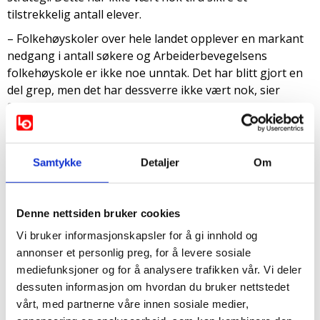
tilstrekkelig antall elever.
– Folkehøyskoler over hele landet opplever en markant
nedgang i antall søkere og Arbeiderbevegelsens
folkehøyskole er ikke noe unntak. Det har blitt gjort en
del grep, men det har dessverre ikke vært nok, sier
Sæther.
– Det er med tungt hjerte vi tar beslutningen om
nedleggelse, men det er rett og slett ikke riktig å
Samtykke
Detaljer
Om
opprettholde driften, når situasjonen er som den er. Det
er veldig leit at et viktig kapittel i LOs historie med dette
er avsluttet. Tusenvis av unge mennesker har gjennom
Denne nettsiden bruker cookies
årene siden 1939 hatt gleden av både kunnskap og
kameratskap som de som elev ved skolen har fått og tatt
Vi bruker informasjonskapsler for å gi innhold og
med seg videre i livet, sier hun.
annonser et personlig preg, for å levere sosiale
mediefunksjoner og for å analysere trafikken vår. Vi deler
Etter første halvår hadde skolen et negativt resultat på
dessuten informasjon om hvordan du bruker nettstedet
to millioner kroner, med en negativ egenkapital som var
vårt, med partnerne våre innen sosiale medier,
omtrent like stor. Skolens bygningsmasse har betydelige