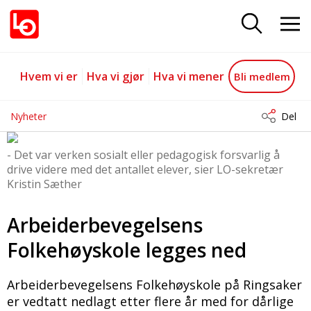
Arbeiderbevegelsens Folkehøysko
Gå til hovedinnhold
Gå til navigasjon
Hvem vi er
Hva vi gjør
Hva vi mener
Bli medlem
Nyheter
Del
- Det var verken sosialt eller pedagogisk forsvarlig å
drive videre med det antallet elever, sier LO-sekretær
Kristin Sæther
Arbeiderbevegelsens
Folkehøyskole legges ned
Arbeiderbevegelsens Folkehøyskole på Ringsaker
er vedtatt nedlagt etter flere år med for dårlige