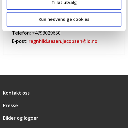
Tillat utvalg
Ragnhild Aasen Jacobsen
fungerende avdelingsleder
Kun nødvendige cookies
Telefon:
+4793029650
E-post:
ragnhild.aasen.jacobsen@lo.no
Snarveier
Kontakt oss
Presse
Bilder og logoer