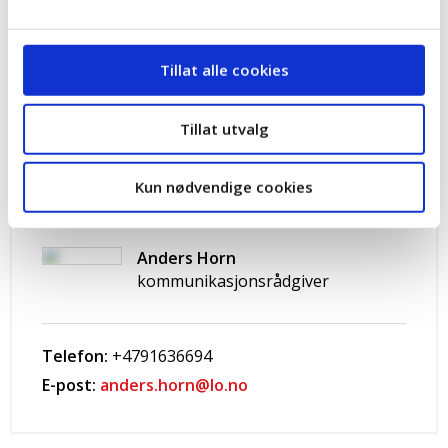
er mer lønnsomt og mindre risikofylt å kjøpe et
sykehjem enn å investere i en solcellefabrikk, ifølge LO-
leder Peggy Hessen Følsvik.
Tillat alle cookies
Tillat utvalg
Kun nødvendige cookies
Kontakt
Anders Horn
kommunikasjonsrådgiver
Telefon:
+4791636694
E-post:
anders.horn@lo.no