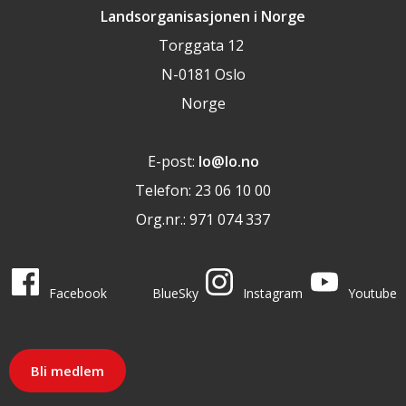
Landsorganisasjonen i Norge
Torggata 12
N-0181 Oslo
Norge
E-post:
lo@lo.no
Telefon: 23 06 10 00
Org.nr.: 971 074 337
LO i sosiale medier
LO på
LO på
LO på
LO på
Facebook
BlueSky
Instagram
Youtube
Bli medlem