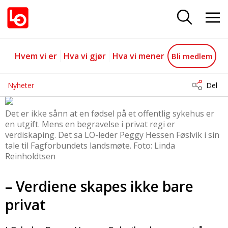
– Verdiene skapes ikke bare priva
Gå til hovedinnhold
Gå til navigasjon
Hvem vi er
Hva vi gjør
Hva vi mener
Bli medlem
Nyheter
Del
Det er ikke sånn at en fødsel på et offentlig sykehus er
en utgift. Mens en begravelse i privat regi er
verdiskaping. Det sa LO-leder Peggy Hessen Føslvik i sin
tale til Fagforbundets landsmøte. Foto: Linda
Reinholdtsen
– Verdiene skapes ikke bare
privat