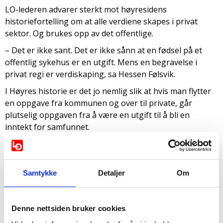
LO-lederen advarer sterkt mot høyresidens
historiefortelling om at alle verdiene skapes i privat
sektor. Og brukes opp av det offentlige.
– Det er ikke sant. Det er ikke sånn at en fødsel på et
offentlig sykehus er en utgift. Mens en begravelse i
privat regi er verdiskaping, sa Hessen Følsvik.
I Høyres historie er det jo nemlig slik at hvis man flytter
en oppgave fra kommunen og over til private, går
plutselig oppgaven fra å være en utgift til å bli en
inntekt for samfunnet.
– Fra forbruk til verdiskaping. Har dere hørt sånt tull. Jeg
vet ikke om de tror på det selv engang, sa LO-lederen.
Samtykke
Detaljer
Om
Risikofritt
Peggy Hessen Følsvik mener historiefortellingen fra
Denne nettsiden bruker cookies
høyresiden er skapt for å gi private aktører risikofrie