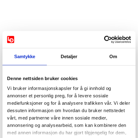
Vis mer
Samtykke
Detaljer
Om
Støttes av:
Denne nettsiden bruker cookies
AP
Høyre
KRF
Vi bruker informasjonskapsler for å gi innhold og
annonser et personlig preg, for å levere sosiale
SP
SV
MDG
mediefunksjoner og for å analysere trafikken vår. Vi deler
dessuten informasjon om hvordan du bruker nettstedet
Rødt
vårt, med partnerne våre innen sosiale medier,
annonsering og analysearbeid, som kan kombinere den
med annen informasjon du har gjort tilgjengelig for dem,