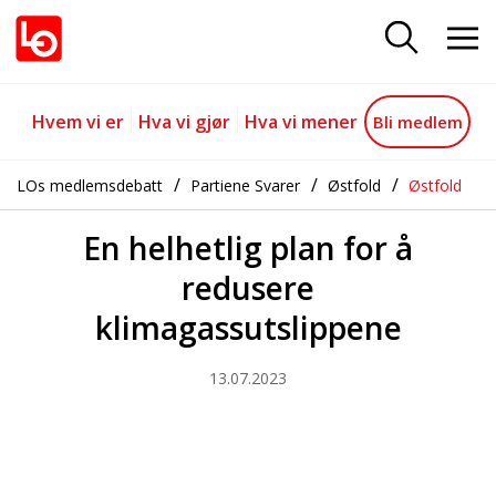
En helhetlig plan for å redusere
Gå til hovedinnhold
Gå til navigasjon
Hvem vi er
Hva vi gjør
Hva vi mener
Bli medlem
LOs medlemsdebatt
Partiene Svarer
Østfold
Østfold
En helhetlig plan for å
redusere
klimagassutslippene
13.07.2023