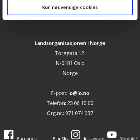
Cookieerklæring
Kun nødvendige cookies
LOs handlingsprogram og uttalelser 2025
Landsorganisasjonen i Norge
Torggata 12
N-0181 Oslo
Norge
E-post:
lo@lo.no
Telefon: 23 06 10 00
Org.nr.: 971 074 337
LO i sosiale medier
LO på
LO på
LO på
LO på
Facebook
BlueSky
Instagram
Youtube