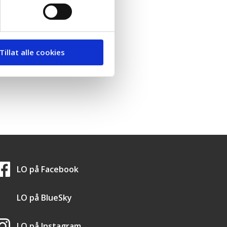
Tillat alle cookies
LO i sosiale medier
LO på
Facebook
LO på
BlueSky
LO på
Instagram