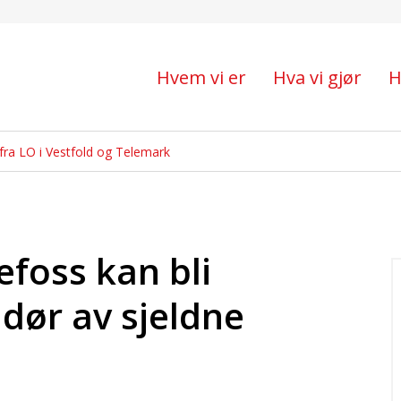
an bli Europas leverand
Hvem vi er
Hva vi gjør
H
fra LO i Vestfold og Telemark
efoss kan bli
dør av sjeldne