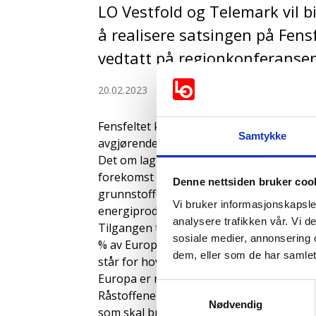
LO Vestfold og Telemark vil bi
å realisere satsingen på Fensf
vedtatt på regionkonferansen
20.02.2023
Sist oppdatert 22.03.2024
Fensfeltet kan ha Europas største foreko
Samtykke
avgjørende for det grønne skiftet.
Det om lag fem kvadratkilometer store o
forekomst av sjeldne jordarter (REE). R
Denne nettsiden bruker coo
grunnstoffer som inngår i mange kompo
Vi bruker informasjonskapsler
energiproduksjon.
analysere trafikken vår. Vi 
Tilgangen til mineraler og metaller er en 
sosiale medier, annonsering 
% av Europas behov for disse mineralene
dem, eller som de har samlet
står for hoveddelen av all produksjon av 
Europa er med andre ord helt avhengig a
Samtykkevalg
Råstoffene fra Fensfeltet er blant annet
Nødvendig
som skal brukes i ulike typer elektronisk 