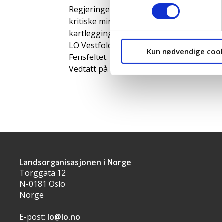
Regjeringen må innføre økonomiske incen
kritiske mineralforekomster og investering
kartlegging må omfatte private initiative
LO Vestfold og Telemark vil bidra til en f
Kun nødvendige coo
Fensfeltet.
Vedtatt på LO Vestfold og Telemarks re
Landsorganisasjonen i Norge
Torggata 12
N-0181 Oslo
Norge
E-post:
lo@lo.no