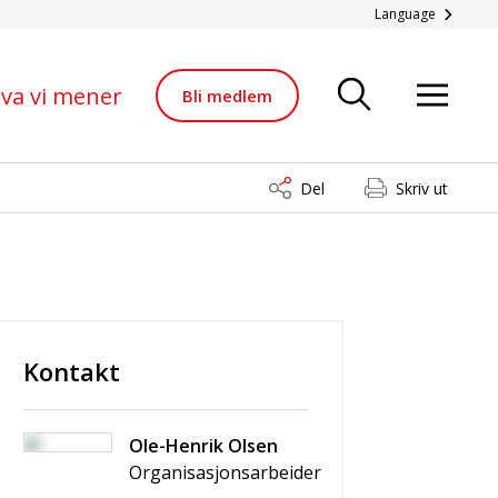
ør av sjeldne jordarter
Language
va vi mener
Bli medlem
Del
Skriv ut
Kontakt
Ole-Henrik Olsen
Organisasjonsarbeider