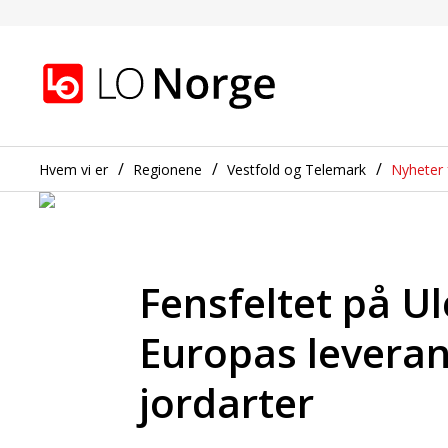
Fensfeltet på Ulefoss k
Gå til hovedinnhold
Gå til navigasjon
Hvem vi er
Regionene
Vestfold og Telemark
Nyheter 
Fensfeltet på Ul
Europas leveran
jordarter