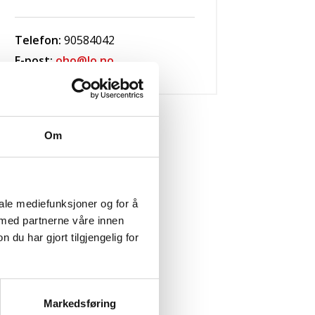
Telefon:
90584042
E-post:
oho@lo.no
Om
iale mediefunksjoner og for å
 med partnerne våre innen
u har gjort tilgjengelig for
Markedsføring