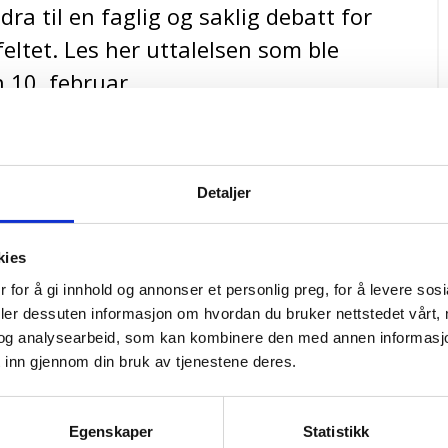
dra til en faglig og saklig debatt for
eltet. Les her uttalelsen som ble
 10. februar.
mst av sjeldne jordarter, råstoffer som er
Detaljer
mrådet kan potensielt inneholde Europas største
EE er et samlebegrep som brukes om 17
kies
nenter i høyteknologiske produkter og grønn
 for å gi innhold og annonser et personlig preg, for å levere sos
deler dessuten informasjon om hvordan du bruker nettstedet vårt,
forutsetning for å få til det grønne skifte. Når 98
og analysearbeid, som kan kombinere den med annen informasjon d
 hentes utenfor Europa er vi svært sårbare. Kina
 inn gjennom din bruk av tjenestene deres.
metaller som kobber, nikkel, kobolt og litium.
v Kina for å kunne oppnå sine klimamål.
 tenkt brukt på Herøya for å produsere magneter
Egenskaper
Statistikk
utstyr.