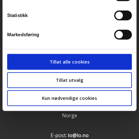
Bilder og logoer
Statistikk
Stilling ledig
Personvernerklæring
Markedsføring
Cookieerklæring
LOs handlingsprogram og uttalelser 2025
Tillat alle cookies
Tillat utvalg
Landsorganisasjonen i Norge
Torggata 12
Kun nødvendige cookies
N-0181 Oslo
Norge
E-post:
lo@lo.no