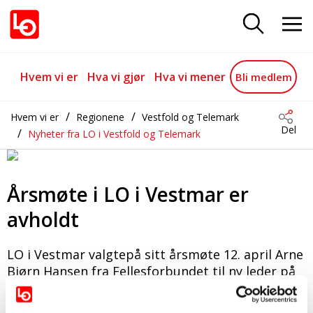
Årsmøte i LO i Vestmar er avhold
Gå til hovedinnhold
Gå til navigasjon
Hvem vi er
Hva vi gjør
Hva vi mener
Bli medlem
Hvem vi er
Regionene
Vestfold og Telemark
Del
Nyheter fra LO i Vestfold og Telemark
Årsmøte i LO i Vestmar er
avholdt
LO i Vestmar valgtepå sitt årsmøte 12. april Arne
Bjørn Hansen fra Fellesforbundet til ny leder på
sitt årsmøte. Sissel Stigen fra Fagforbundet ble
valgt til ny nestleder.