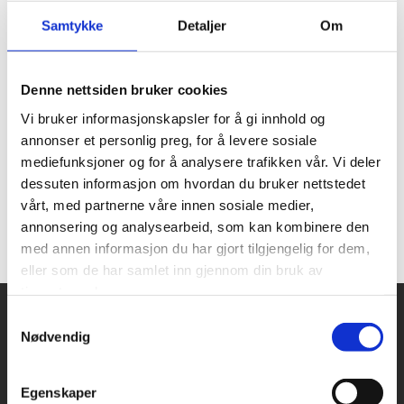
13.04.2023
Sist oppdatert 22.03.2024
Samtykke
Detaljer
Om
Resten av styret består av Anita Tovsen, Tove K
Denne nettsiden bruker cookies
Borkner, Gunn N Gundersen, Edel Aisa Isaksen, Anette
Nordjordet Nesland og Magnus Straume.
Vi bruker informasjonskapsler for å gi innhold og
annonser et personlig preg, for å levere sosiale
Kristoffer Stoa Gundersen og Ole Andre Enggrav er
mediefunksjoner og for å analysere trafikken vår. Vi deler
varamedlemmer. Wenche W Sandhaug er
dessuten informasjon om hvordan du bruker nettstedet
pensjonistrepresentant og Vebjørn Stigen
vårt, med partnerne våre innen sosiale medier,
ungdomsrepresentant.
annonsering og analysearbeid, som kan kombinere den
LO Vestfold og Telemark ønsker det nye styret lykke til
med annen informasjon du har gjort tilgjengelig for dem,
med det viktige arbeidet i LO i Vestmar.
eller som de har samlet inn gjennom din bruk av
tjenestene deres.
Samtykkevalg
Snarveier
Nødvendig
Kontakt oss
Presse
Egenskaper