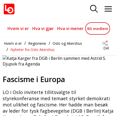
Fascisme i Europa
Gå til hovedinnhold
Gå til navigasjon
Hvem vi er
Hva vi gjør
Hva vi mener
Bli medlem
Hvem vi er
Regionene
Oslo og Akershus
Del
Nyheter fra Oslo Akershus
Fascisme i Europa
LO i Oslo inviterte tillitsvalgte til
styrekonferanse med temaet styrket demokrati
mot ulikhet og fascisme. Her hadde man besøk
av leder for tysk fagbevegelse (DGB i Berlin) Katja