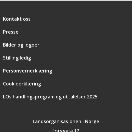
Snarveier
Kontakt oss
Presse
Bilder og logoer
Stilling ledig
Personvernerklæring
Cookieerklæring
LOs handlingsprogram og uttalelser 2025
Landsorganisasjonen i Norge
Torggata 12