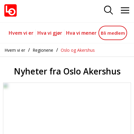
Nyheter fra Oslo Akershus
Gå til hovedinnhold
Gå til navigasjon
Hvem vi er
Hva vi gjør
Hva vi mener
Bli medlem
Hvem vi er
Regionene
Oslo og Akershus
Nyheter fra Oslo Akershus