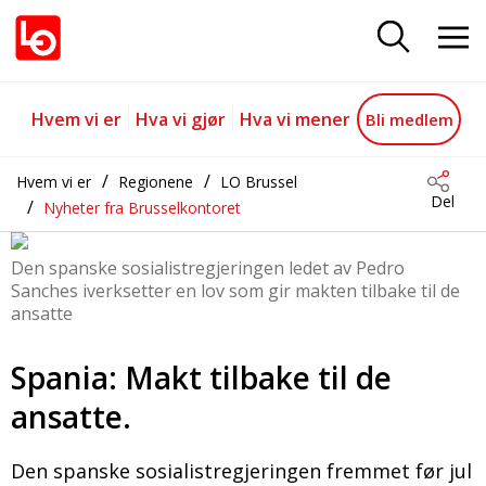
Spania: Makt tilbake til de ansatt
Gå til hovedinnhold
Gå til navigasjon
Hvem vi er
Hva vi gjør
Hva vi mener
Bli medlem
Hvem vi er
Regionene
LO Brussel
Del
Nyheter fra Brusselkontoret
Den spanske sosialistregjeringen ledet av Pedro
Sanches iverksetter en lov som gir makten tilbake til de
ansatte
Spania: Makt tilbake til de
ansatte.
Den spanske sosialistregjeringen fremmet før jul