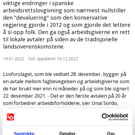
viktige endringer i spanske
arbeidsrettslovgivning som nærmest nullstiller
den "devaluering" som den konservative
regjering gjorde i 2012 og som gjorde det lettere
å si opp folk. Den ga også arbeidsgiverne en rett
til lokale avtaler på siden av de tradisjonelle
landsoverenskomstene.
19.01.2022
Sist oppdatert 16.12.2022
Lovforslaget, som ble vedtatt 28. desember, bygger på
en avtale mellom fagbevegelsen og arbeidsgiverne som
de har brukt mer enn ni måneder på og som ble signert
22. desember 2021. - Det er den første avtalen på 20 år
som forbedrer arbeidsforholdene, sier Unai Sordo,
sekretær i en av de to spanske landsorganisasjonene
(CCOO). Han betegner avtalen som svært ambisiøs og
omfatter oppsigelsesregler slik at dette ikke lenger er
første utveg i en krise, men med muligheter for nedsatt
Samtykke
Detaljer
Om