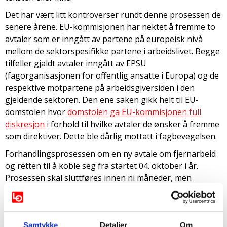
Det har vært litt kontroverser rundt denne prosessen de
senere årene. EU-kommisjonen har nektet å fremme to
avtaler som er inngått av partene på europeisk nivå
mellom de sektorspesifikke partene i arbeidslivet. Begge
tilfeller gjaldt avtaler inngått av EPSU
(fagorganisasjonen for offentlig ansatte i Europa) og de
respektive motpartene på arbeidsgiversiden i den
gjeldende sektoren. Den ene saken gikk helt til EU-
domstolen hvor
domstolen ga EU-kommisjonen full
diskresjon
i forhold til hvilke avtaler de ønsker å fremme
som direktiver. Dette ble dårlig mottatt i fagbevegelsen.
Forhandlingsprosessen om en ny avtale om fjernarbeid
og retten til å koble seg fra startet 04. oktober i år.
Prosessen skal sluttføres innen ni måneder, men
partene kan be om tre måneders utsettelse om
nødvendig.
Basert på tidligere praksis og i henhold til EØS-avtalen
Samtykke
Detaljer
Om