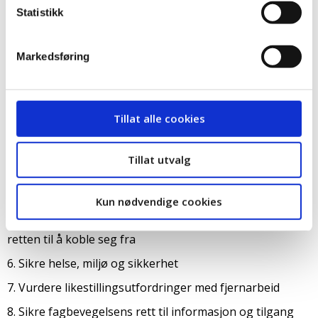
arbeidstakerkategori. Det krever en klar definisjon på
Statistikk
fjernarbeid (eller telework som det heter på engelsk).
Videre er følgende elementer er viktig for fagbevegelsen
Markedsføring
i forhandlingene:
1. Retten til å velge fjernarbeid ligger hos arbeidstakeren
2. Garantere likebehandling og likelønn for
Tillat alle cookies
fjernarbeidere
3. Arbeidsgiver har ansvar for utstyr, kostander knyttet
Tillat utvalg
til fjernarbeid og teknisk støtte
4. Sikre personvern og hindre overvåkning
Kun nødvendige cookies
5. Sikre balansen mellom arbeid og fritid, herunder
retten til å koble seg fra
6. Sikre helse, miljø og sikkerhet
7. Vurdere likestillingsutfordringer med fjernarbeid
8. Sikre fagbevegelsens rett til informasjon og tilgang