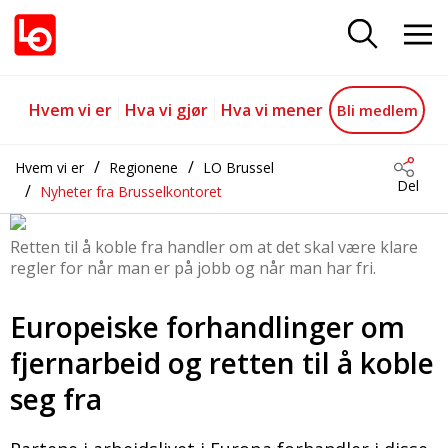
Forhandlinger om fjernarbeid
Gå til hovedinnhold
Gå til navigasjon
Hvem vi er
Hva vi gjør
Hva vi mener
Bli medlem
Hvem vi er
Regionene
LO Brussel
Del
Nyheter fra Brusselkontoret
Retten til å koble fra handler om at det skal være klare
regler for når man er på jobb og når man har fri.
Europeiske forhandlinger om
fjernarbeid og retten til å koble
seg fra