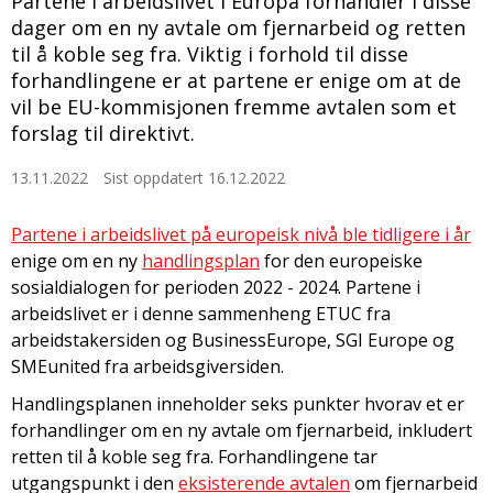
Partene i arbeidslivet i Europa forhandler i disse
dager om en ny avtale om fjernarbeid og retten
til å koble seg fra. Viktig i forhold til disse
forhandlingene er at partene er enige om at de
vil be EU-kommisjonen fremme avtalen som et
forslag til direktivt.
13.11.2022
Sist oppdatert 16.12.2022
Partene i arbeidslivet på europeisk nivå ble tidligere i år
enige om en ny
handlingsplan
for den europeiske
sosialdialogen for perioden 2022 - 2024. Partene i
arbeidslivet er i denne sammenheng ETUC fra
arbeidstakersiden og BusinessEurope, SGI Europe og
SMEunited fra arbeidsgiversiden.
Handlingsplanen inneholder seks punkter hvorav et er
forhandlinger om en ny avtale om fjernarbeid, inkludert
retten til å koble seg fra. Forhandlingene tar
utgangspunkt i den
eksisterende avtalen
om fjernarbeid