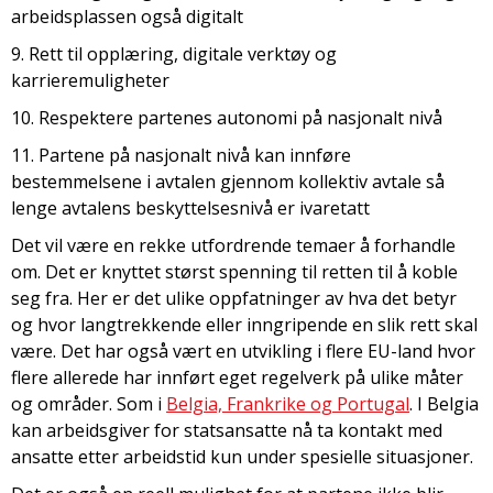
arbeidsplassen også digitalt
9. Rett til opplæring, digitale verktøy og
karrieremuligheter
10. Respektere partenes autonomi på nasjonalt nivå
11. Partene på nasjonalt nivå kan innføre
bestemmelsene i avtalen gjennom kollektiv avtale så
lenge avtalens beskyttelsesnivå er ivaretatt
Det vil være en rekke utfordrende temaer å forhandle
om. Det er knyttet størst spenning til retten til å koble
seg fra. Her er det ulike oppfatninger av hva det betyr
og hvor langtrekkende eller inngripende en slik rett skal
være. Det har også vært en utvikling i flere EU-land hvor
flere allerede har innført eget regelverk på ulike måter
og områder. Som i
Belgia, Frankrike og Portugal
. I Belgia
kan arbeidsgiver for statsansatte nå ta kontakt med
ansatte etter arbeidstid kun under spesielle situasjoner.