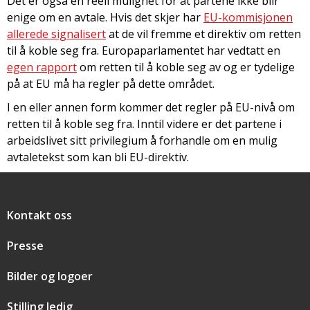
Det er også en reell mulighet for at partene ikke blir
enige om en avtale. Hvis det skjer har
EU-kommisjonen
allerede signalisert
at de vil fremme et direktiv om retten
til å koble seg fra. Europaparlamentet har vedtatt en
egen rapport
om retten til å koble seg av og er tydelige
på at EU må ha regler på dette området.
I en eller annen form kommer det regler på EU-nivå om
retten til å koble seg fra. Inntil videre er det partene i
arbeidslivet sitt privilegium å forhandle om en mulig
avtaletekst som kan bli EU-direktiv.
Snarveier
Kontakt oss
Presse
Bilder og logoer
Stilling ledig