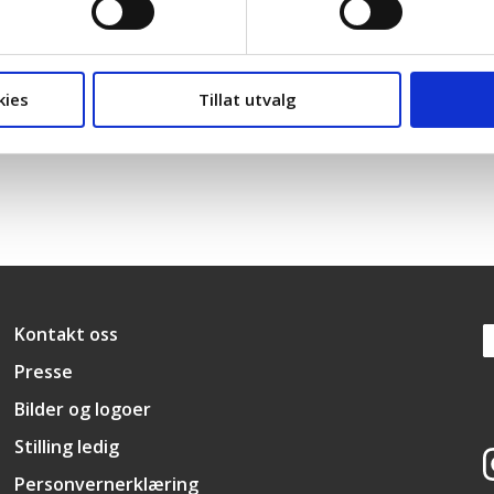
post
trondelag@lo.no
om du har spørsmål.
kies
Tillat utvalg
Snarveier
Kontakt oss
Presse
Bilder og logoer
Stilling ledig
Personvernerklæring