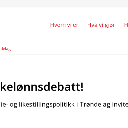
sdebatt!
Hvem vi er
Hva vi gjør
H
ndelag
ikelønnsdebatt!
e- og likestillingspolitikk i Trøndelag invit