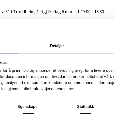
51 i Trondheim, 1.etg) fredag 6.mars kl. 17:00 - 18:30
 gratis matservering!
Meld deg på her innen utgangen av 4. 
ISK LIKESTILLING MELLOM KVINNER OG MENN?
Kvinner har 
Detaljer
å er det enda flere lavtlønna enn før. I februar kunne vi le
økt. Hvorfor, og hva gjør vi med det?
kies
øv fra LOs regionale familie- og likestillingspolitisk utvalg
 for å gi innhold og annonser et personlig preg, for å levere sos
deler dessuten informasjon om hvordan du bruker nettstedet vårt,
og analysearbeid, som kan kombinere den med annen informasjon d
ag
 inn gjennom din bruk av tjenestene deres.
Egenskaper
Statistikk