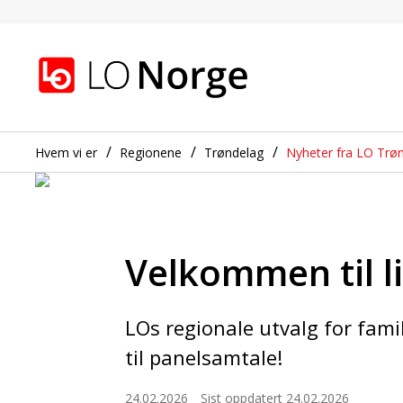
Velkommen til likelønn
Gå til hovedinnhold
Gå til navigasjon
Hvem vi er
Regionene
Trøndelag
Nyheter fra LO Trø
Velkommen til l
LOs regionale utvalg for famili
til panelsamtale!
24.02.2026
Sist oppdatert 24.02.2026