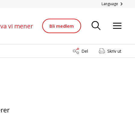
Language
va vi mener
Bli medlem
Del
Skriv ut
erer