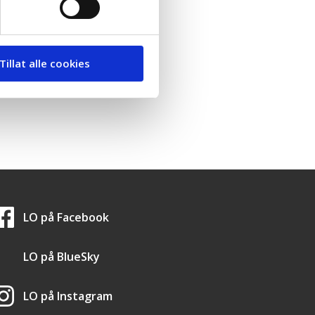
Tillat alle cookies
LO i sosiale medier
LO på
Facebook
LO på
BlueSky
LO på
Instagram