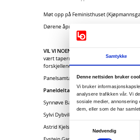
Møt opp på Feministhuset (Kjøpmannsgata 
Dørene åpner klokken 16:30 og det vil bli
VIL VI NOEN GANG OPPNÅ FULL ØKONOM
Samtykke
vært taperne når det kommer til lønn, og n
forskjellene mellom kvinner og menn har 
Denne nettsiden bruker coo
Panelsamtalen ledes av Tina Paulsen Stenkl
Vi bruker informasjonskapsler
Paneldeltakere:
analysere trafikken vår. Vi 
sosiale medier, annonsering 
Synnøve Bakken, Norsk Tjenestemannsl
dem, eller som de har samlet
Sylvi Dybvik, Fellesorganisasjonen
Samtykkevalg
Astrid Kjelsnes, Skolenes Landsforbund
Nødvendig
Eystein Garberg, EL og IT Forbundet