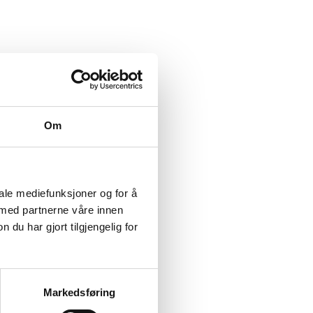
mars!
alltid
Om
se at
.
iale mediefunksjoner og for å
 med partnerne våre innen
u har gjort tilgjengelig for
Markedsføring