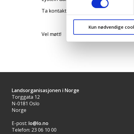
Ta kontakt med LOs regionkontor på e-
Kun nødvendige coo
Vel møtt!
Landsorganisasjonen i Norge
Torggata 12
N-0181 Oslo
Norge
E-post:
lo@lo.no
Telefon: 23 06 10 00