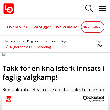
Takk for en knallsterk innsats i 
Gå til hovedinnhold
Gå til navigasjon
Hvem vi er
Hva vi gjør
Hva vi mener
Bli medlem
Hvem vi er
Regionene
Trøndelag
Del
Nyheter fra LO Trøndelag
Takk for en knallsterk innsats i
faglig valgkamp!
Regionkontoret vil rette en stor takk til alle som
har stått på med full kraft.
08.09.2025
Sist oppdatert 09.09.2025