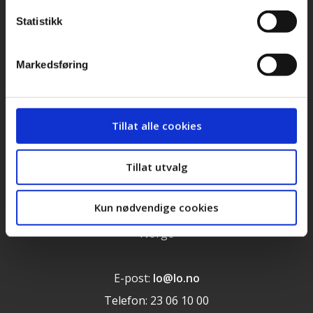
Stilling ledig
Statistikk
Personvernerklæring
Markedsføring
Cookieerklæring
LOs handlingsprogram og uttalelser 2025
Tillat alle cookies
Landsorganisasjonen i Norge
Tillat utvalg
Torggata 12
Kun nødvendige cookies
N-0181 Oslo
Norge
E-post:
lo@lo.no
Telefon: 23 06 10 00