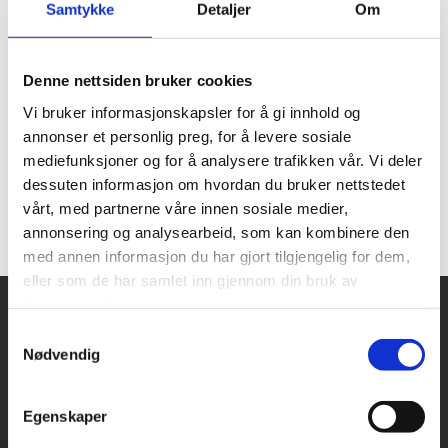
Samtykke
Detaljer
Om
Lokalorganisasjonene og forbundene har vist ekte
lagånd og engasjement – en innsats vi virkelig kan være
stolte av!
Denne nettsiden bruker cookies
Gjennom uker med møter, samtaler, stands og
Vi bruker informasjonskapsler for å gi innhold og
opplysning har mange engasjerte mennesker jobbet
annonser et personlig preg, for å levere sosiale
side om side for å nå ut med viktige budskap.
mediefunksjoner og for å analysere trafikken vår. Vi deler
dessuten informasjon om hvordan du bruker nettstedet
Innsatsen ga en rødgrønn valgseier og en Arbeiderparti-
vårt, med partnerne våre innen sosiale medier,
ledet regjering - gratulerer!
annonsering og analysearbeid, som kan kombinere den
med annen informasjon du har gjort tilgjengelig for dem,
eller som de har samlet inn gjennom din bruk av
tjenestene deres.
Samtykkevalg
Snarveier
Kontakt oss
Nødvendig
Presse
Egenskaper
Bilder og logoer