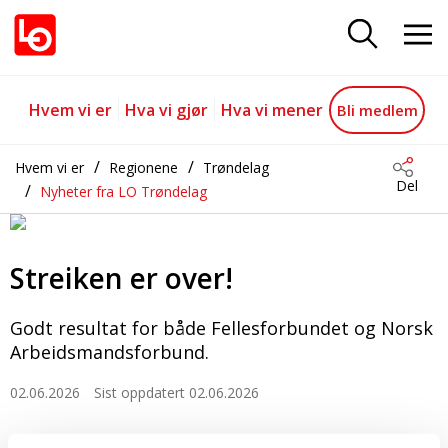
Streiken er over!
Gå til hovedinnhold
Gå til navigasjon
Hvem vi er
Hva vi gjør
Hva vi mener
Bli medlem
Hvem vi er
Regionene
Trøndelag
Del
Nyheter fra LO Trøndelag
Streiken er over!
Godt resultat for både Fellesforbundet og Norsk
Arbeidsmandsforbund.
02.06.2026
Sist oppdatert 02.06.2026
Natt til 28. mai ble Fellesforbundet og NHO Reiseliv