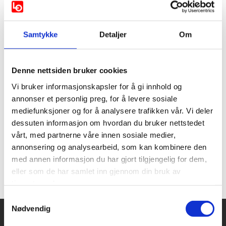
enige om en ny avtale og etter tre ukers streik var også
Norsk Arbeidsmandsforbund og NHO Service og Handel
er enige om en avtale for renholdere. Begge
Samtykke
Detaljer
Om
tariffavtalene har full seier på sine krav om økt
kjøpekraft og forskuttering av sykepenger!
Denne nettsiden bruker cookies
Vi bruker informasjonskapsler for å gi innhold og
LOs regionkontor vil takke for all støtte, samhold og
annonser et personlig preg, for å levere sosiale
solidaritet i kampen for et rettferdig resultat! Mange har
mediefunksjoner og for å analysere trafikken vår. Vi deler
deltatt på LOs streikepatrulje i både Trondheim,
dessuten informasjon om hvordan du bruker nettstedet
Levanger, Verdal og Steinkjer! Patruljene har møtt
vårt, med partnerne våre innen sosiale medier,
streikevakter har stått ute i all slags vær, men som har
annonsering og analysearbeid, som kan kombinere den
opplevd en enorm støtte i sine viktige saker!
med annen informasjon du har gjort tilgjengelig for dem,
eller som de har samlet inn gjennom din bruk av
tjenestene deres.
Større. Sterkere. Sammen.
Samtykkevalg
Nødvendig