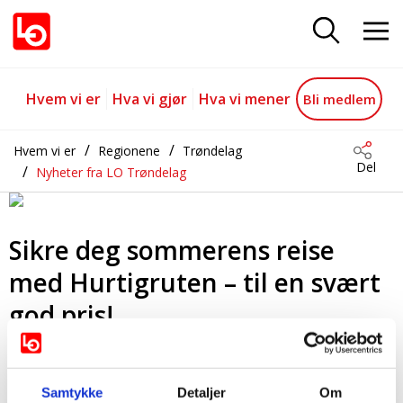
Sikre deg sommerens reise med Hu
Gå til hovedinnhold
Gå til navigasjon
Hvem vi er
Hva vi gjør
Hva vi mener
Bli medlem
Hvem vi er
Regionene
Trøndelag
Del
Nyheter fra LO Trøndelag
Sikre deg sommerens reise
med Hurtigruten – til en svært
god pris!
21.05.2025
Sist oppdatert 21.05.2025
Samtykke
Detaljer
Om