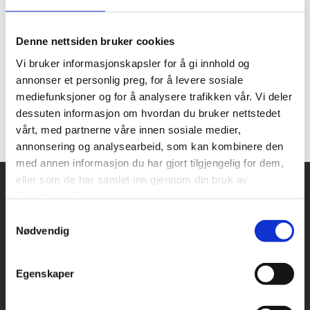
Opplev norskekysten i sommer til ekstra gode priser! Seil
med den originale kystruten fra kun 12 999,-, eller dra på
den ultimate norgesferien med all-inclusive seiling med
Denne nettsiden bruker cookies
Svalbardlinjen fra 24 999,-.
Vi bruker informasjonskapsler for å gi innhold og
Tilbudet gjelder reiser fra 1. mai til 30. september 2025.
annonser et personlig preg, for å levere sosiale
Første avgang med Svalbardlinjen går fra Bergen 20.
mediefunksjoner og for å analysere trafikken vår. Vi deler
mai. Gjelder nye bestillinger mellom 15. april og 17. juni
dessuten informasjon om hvordan du bruker nettstedet
2025. Partnerrabatt på 10 % kommer i tillegg.
vårt, med partnerne våre innen sosiale medier,
Les mer og bestill her
annonsering og analysearbeid, som kan kombinere den
med annen informasjon du har gjort tilgjengelig for dem,
eller som de har samlet inn gjennom din bruk av
tjenestene deres.
Snarveier
Kontakt oss
Samtykkevalg
Nødvendig
Presse
Bilder og logoer
Egenskaper
Stilling ledig