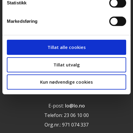
Statistikk
Personvernerklæring
Cookieerklæring
Markedsføring
LOs handlingsprogram og uttalelser 2025
Tillat alle cookies
Landsorganisasjonen i Norge
Tillat utvalg
Torggata 12
N-0181 Oslo
Kun nødvendige cookies
Norge
E-post:
lo@lo.no
Telefon: 23 06 10 00
Org.nr.: 971 074 337